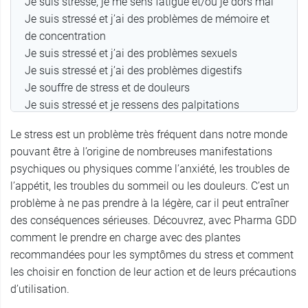
Je suis stressé, je me sens fatigué et/ou je dors mal
Je suis stressé et j’ai des problèmes de mémoire et
de concentration
Je suis stressé et j’ai des problèmes sexuels
Je suis stressé et j’ai des problèmes digestifs
Je souffre de stress et de douleurs
Je suis stressé et je ressens des palpitations
Je suis stressé et je souffre d’eczéma
Le stress est un problème très fréquent dans notre monde
Les plantes reminéralisantes en cas de stress
pouvant être à l’origine de nombreuses manifestations
psychiques ou physiques comme l’anxiété, les troubles de
l’appétit, les troubles du sommeil ou les douleurs. C’est un
problème à ne pas prendre à la légère, car il peut entraîner
des conséquences sérieuses. Découvrez, avec Pharma GDD
comment le prendre en charge avec des plantes
recommandées pour les symptômes du stress et comment
les choisir en fonction de leur action et de leurs précautions
d’utilisation.