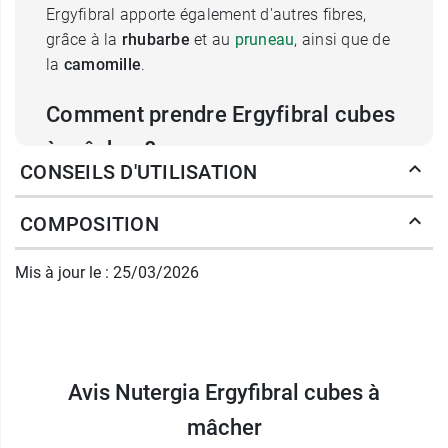
Ergyfibral apporte également d'autres fibres,
grâce à la
rhubarbe
et au
pruneau
, ainsi que de
la
camomille
.
Comment prendre Ergyfibral cubes
à mâcher ?
CONSEILS D'UTILISATION
1 à 2 cube(s) à mâcher par jour
en dehors
des repas, avec un grand verre d'eau (200
COMPOSITION
ml).
On retrouve également du magnésium dans la
Mis à jour le : 25/03/2026
solution buvable Oligomax magnésium
de
Nutergia.
Sans conservateur, sans colorant, sans arôme
artificiel.
Avis Nutergia Ergyfibral cubes à
mâcher
Poids net :
120 g.