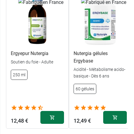
Ergyepur Nutergia
Nutergia gélules
Ergybase
Soutien du foie - Adulte
Acidité - Métabolisme acido-
250 ml
basique - Dès 6 ans
60 gélules
12,48 €
12,49 €