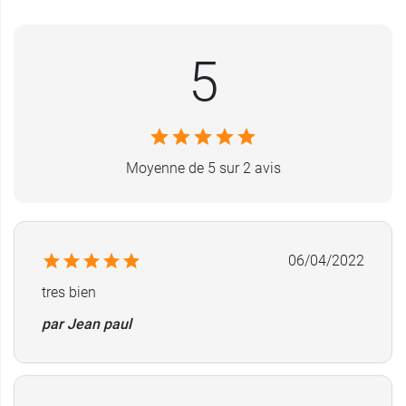
Conditionnement :
1 boîte de 12 cubes de 10 g
5
chacun.
Fabricant
NUTERGIA
Les Taillades
Moyenne de 5 sur 2 avis
12700 Capdenac-Gare
France
05 65 64 71 51
06/04/2022
tres bien
par Jean paul