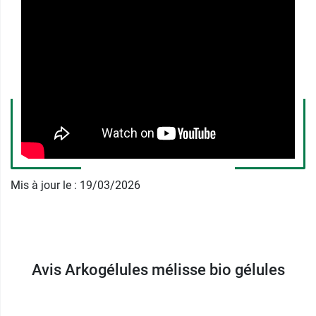
de vos besoins.
Notre passion pour la santé
- Nos
botanistes, pharmaciens, naturopathes et
experts en phytothérapie puisent le meilleur
de la nature pour créer des formules
optimales au service de votre santé.
Notre engagement pour la biodiversité
-
Nos 110 variétés de plantes et actifs issus
de la nature sont rigoureusement
sélectionnés auprès de nos partenaires. Ils
Mis à jour le : 19/03/2026
s'engagent à nos côtés pour garantir
l'excellence de nos produits.
Nos garanties
Plante d'origine
maîtrisée
.
Avis Arkogélules mélisse bio gélules
Gélules 100%
végétales
.
Sans
utilisation d'OGM*.
Sans
colorant ni additif chimiques.