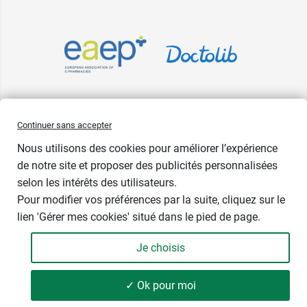
Pharma GDD adhère à la Fédération du e-commerce et de la vente à
Continuer sans accepter
distance (Fevad) et à sa charte qualité. La Fevad est membre du réseau
Nous utilisons des cookies pour améliorer l’expérience
européen Ecommerce Europe Trustmark.
de notre site et proposer des publicités personnalisées
Accessibilité
: partiellement conforme
selon les intérêts des utilisateurs.
Pour modifier vos préférences par la suite, cliquez sur le
lien 'Gérer mes cookies' situé dans le pied de page.
Contenance : 45 gélules
Je choisis
8,39 €
-
+
Soit 524,38 € / kg
✓ Ok pour moi
Ajouter