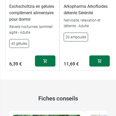
Eschscholtzia en gélules
Arkopharma Arkofluides
complément alimentaire
détente Sérénité
pour dormir
Nervosité, relaxation et
détente - Adulte
Réveils nocturnes, sommeil
agité - Adulte
20 ampoules
45 gélules
6,39 €
11,69 €
Fiches conseils