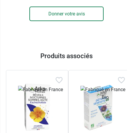
Sans
pesticide de synthèse*.
Certifié AB - Agriculture Biologique.
Donner votre avis
Certifié par FR-BIO-01 Agriculture UE/non-UE.
*Conformément à la réglementation en vigueur
sur le mode de production biologique.
Produits associés
Conditionnement :
boîte de 45 gélules (3 par
jour). Poids net : 16 g.
Arkogélules vous propose également le
millepertuis
.