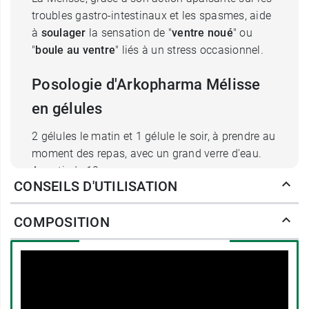
troubles gastro-intestinaux et les spasmes, aide
à
soulager
la sensation de "
ventre noué
" ou
"
boule au ventre
" liés à un stress occasionnel.
Posologie d'Arkopharma Mélisse
en gélules
2 gélules le matin et 1 gélule le soir, à prendre au
moment des repas, avec un grand verre d'eau.
A partir de 12 ans.
CONSEILS D'UTILISATION
Vegan. Fabriqué en France.
COMPOSITION
L'intelligence de la nature
40 ans de savoir-faire français
- Pionniers
depuis 1980 dans la santé naturelle, nos
laboratoires basés dans les Alpes-Maritimes
explorent la science des plantes et de la
nature pour apporter une réponse à chacun