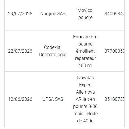
Movicol
29/07/2026
Norgine SAS
340093400
poudre
Enocare Pro
baume
Codexial
22/07/2026
émollient
377003503
Dermatologie
réparateur
400 ml
Novalac
Expert
Allernova
12/06/2026
UPSA SAS
AR lait en
351807377
poudre 0-36
mois - Boite
de 400g