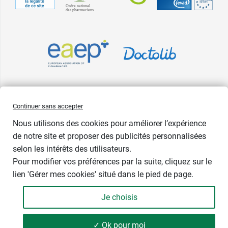
Pharma GDD adhère à la Fédération du e-commerce et de la vente à
Continuer sans accepter
distance (Fevad) et à sa charte qualité. La Fevad est membre du réseau
Nous utilisons des cookies pour améliorer l’expérience
européen Ecommerce Europe Trustmark.
de notre site et proposer des publicités personnalisées
Accessibilité
: partiellement conforme
selon les intérêts des utilisateurs.
Pour modifier vos préférences par la suite, cliquez sur le
lien 'Gérer mes cookies' situé dans le pied de page.
Je choisis
✓ Ok pour moi