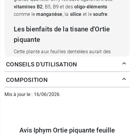
vitamines B2
, B5, B9 et des
oligo-éléments
comme le
manganèse
, la
silice
et le
soufre
.
Les bienfaits de la tisane d'Ortie
piquante
Cette plante aux feuilles dentelées aurait des
propriétés diurétiques, dépuratives et
CONSEILS D'UTILISATION
détoxifiantes. Elle serait préconisée dans les cas
de problèmes de prostate. Elle contient du
COMPOSITION
calcium et
doit être prise avec attention en cas
de calculs
. Par ailleurs, elle aiderait à lutter
Mis à jour le : 16/06/2026
contre l’urticaire et les dermatoses.
Grâce à sa haute teneur en minéraux et oligo
éléments, on reconnaîtrait à l’ortie piquante une
grande efficacité contre l’ostéoporose. Elle
Avis Iphym Ortie piquante feuille
apaiserait également les articulations