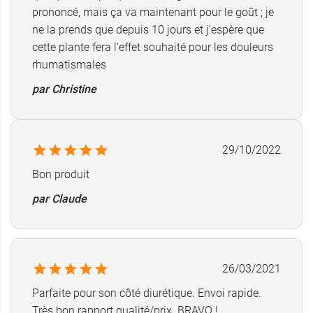
presentation-generale-de-l-ortie/ii---biochimie-
prononcé, mais ça va maintenant pour le goût ; je
de-l-ortie
ne la prends que depuis 10 jours et j'espère que
https://www.santescience.fr/racine-dortie/
cette plante fera l'effet souhaité pour les douleurs
https://www.plantes-et-sante.fr/articles/plantes-
rhumatismales
medicinales/1712-lortie-un-philtre-damour-
remineralisant
par Christine
29/10/2022
Bon produit
par Claude
26/03/2021
Parfaite pour son côté diurétique. Envoi rapide.
Très bon rapport qualité/prix. BRAVO !