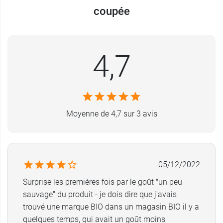
coupée
douloureuses dans les maladies rhumatismales
comme l'arthrose. Détoxifiante, elle éliminerait
les toxines et chasserait la cellulite. Il serait
fortement conseillé d’en consommer contre les
4,7
problèmes de foie, de crampes stomacales, et
même en cas d'ulcère. Elle soulagerait les
maladies pulmonaires. L'ortie piquante peut être
consommée de manière quotidienne et en cure
sur plusieurs mois.
Moyenne de 4,7 sur 3 avis
Conditionnement :
Sachet vrac de 100g
Pour élaborer des cataplasmes, pensez à la
05/12/2022
farine de moutarde jaune d'Iphym
.
Surprise les premières fois par le goût "un peu
sauvage" du produit - je dois dire que j'avais
Sources :
trouvé une marque BIO dans un magasin BIO il y a
https://sites.google.com/site/tpeortiejl/home/i---
quelques temps, qui avait un goût moins