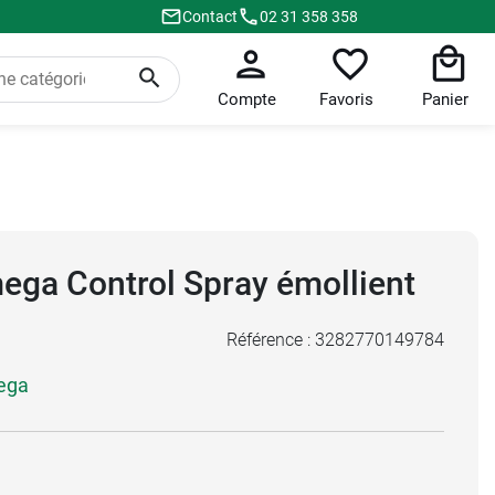
Contact
02 31 358 358
Compte
Favoris
Panier
ga Control Spray émollient
Référence :
3282770149784
ega