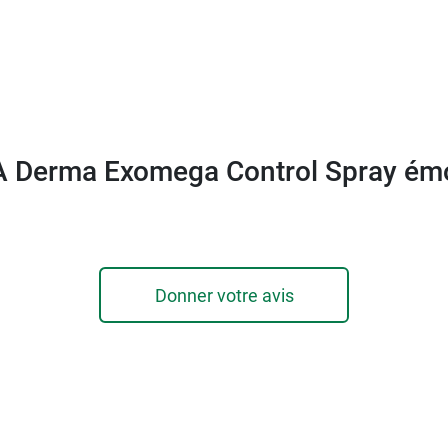
sez à l'
Huile lavante émolliente Exomega Control A-D
l
A Derma Exomega Control Spray émo
Donner votre avis