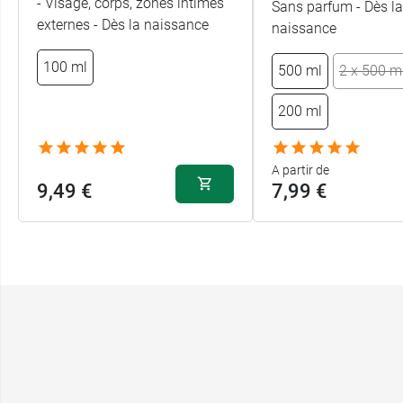
- Visage, corps, zones intimes
Sans parfum - Dès la
externes - Dès la naissance
naissance
100 ml
500 ml
2 x 500 m
200 ml
A partir de
9,49 €
7,99 €