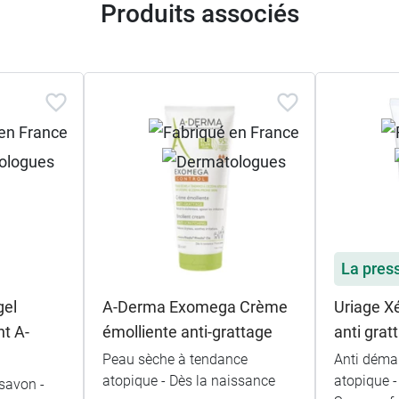
Produits associés
La pres
gel
A-Derma Exomega Crème
Uriage 
t A-
émolliente anti-grattage
anti grat
Peau sèche à tendance
Anti déma
atopique - Dès la naissance
atopique -
 savon -