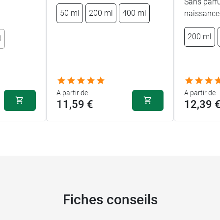
Sans parf
50 ml
200 ml
400 ml
naissance
200 ml
l
A partir de
A partir de
11,59 €
12,39 
Fiches conseils