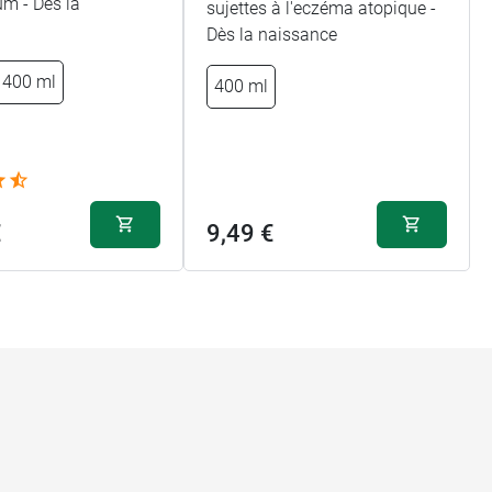
um - Dès la
sujettes à l'eczéma atopique -
Dès la naissance
400 ml
400 ml
€
9,49 €