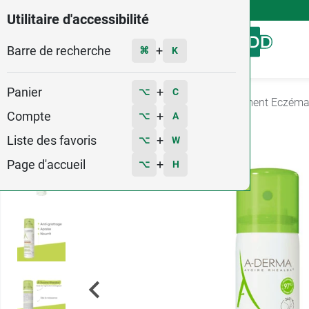
4,9
Voir les 58579 avis
Utilitaire d'accessibilité
Barre de recherche
Menu
+
⌘
K
Panier
+
⌥
C
Accueil
Santé
Irritations cutanées
Traitement Eczém
Compte
+
⌥
A
Liste des favoris
+
⌥
W
Page d'accueil
+
⌥
H