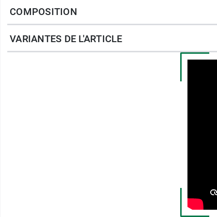
Ce spray émollient Exomega anti grattage est
COMPOSITION
sans perdre de temps. Il est exempt de gaz 
pour encore plus de facilité d’utilisation.
VARIANTES DE L'ARTICLE
Caractéristiques :
Visage et corps
97 % d'ingrédients d'origine naturelle
Avoine Rhealba issu de l'Agriculture Biologi
Dès la naissance
Testé sous contrôle dermatologique
Formulé pour minimiser les risques de réact
Formule non parfumée
Vegan : sans ingrédients d'origine animale
Flacon en aluminium recyclable