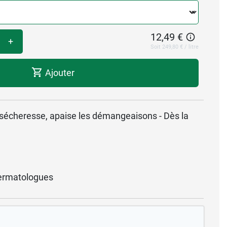
12,49 €
+
Soit 249,80 € / litre
Ajouter
a sécheresse, apaise les démangeaisons - Dès la
ermatologues