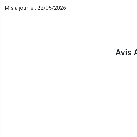
Mis à jour le : 22/05/2026
Et pour l'hygiène corporelle au quotidien, pen
Conditionnement :
spray de 50 ml ou 200 m
Avis 