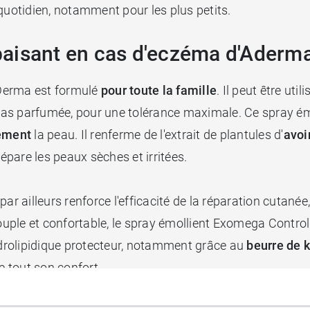
u quotidien, notamment pour les plus petits.
aisant en cas d'eczéma d'Aderm
erma est formulé
pour toute la famille
. Il peut être ut
 pas parfumée, pour une tolérance maximale. Ce spray é
ement
la peau. Il renferme de l'extrait de plantules d'
avoi
répare les peaux sèches et irritées.
i par ailleurs renforce l'efficacité de la réparation cutané
 souple et confortable, le spray émollient Exomega Cont
hydrolipidique protecteur, notamment grâce au
beurre de k
 tout son confort.