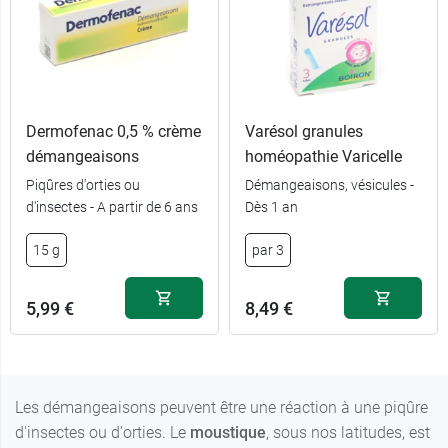
Dermofenac 0,5 % crème
Varésol granules
démangeaisons
homéopathie Varicelle
Piqûres d'orties ou
Démangeaisons, vésicules -
d'insectes - A partir de 6 ans
Dès 1 an
15 g
par 3
5,99 €
8,49 €
Les démangeaisons peuvent être une réaction à une piqûre
d'insectes ou d'orties. Le
moustique
, sous nos latitudes, est