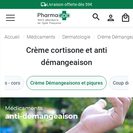
Livraison offerte dès 59€
Accueil
Médicaments
Dermatologie
Crème Démangeai
Crème cortisone et anti
démangeaison
ues - cors
Crème Démangeaisons et piqures
Coup de s