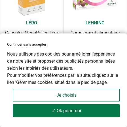
LÉRO
LEHNING
Capsules MenoPollen Léro
Complément alimentaire
ménopause Méno Nature
Continuer sans accepter
Nous utilisons des cookies pour améliorer l’expérience
de notre site et proposer des publicités personnalisées
selon les intérêts des utilisateurs.
L'huile d'onagre, riche en oméga 6 et d'oméga 3 d'origine
Pour modifier vos préférences par la suite, cliquez sur le
marine associés contribue à l’équilibre hormonal et
lien 'Gérer mes cookies' situé dans le pied de page.
émotionnel. De nombreux essais cliniques ont démontré
que les oméga-3 peuvent contribuer à soulager les
Je choisis
bouffées de chaleur. Les oméga-3 auraient une action sur
les taux de sérotonine et de noradrénaline des femmes
✓ Ok pour moi
ménopausées contribuant à réduire les bouffées de chaleur.
L'action des huiles de poisson sur ces deux