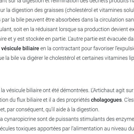
ssant sur la digestion et l’élimination des déchets produit
ur la digestion des graisses (cholestérol et vitamines solu
 par la bile peuvent être absorbées dans la circulation sa
imulant, soit en la réduisant lorsque sa production devient e
aire et y est stockée en partie. L’autre partie est évacuée da
vésicule biliaire
en la contractant pour favoriser l’expulsio
ue la bile va digérer le cholestérol et certaines vitamines l
 la vésicule biliaire ont été démontrées. L’Artichaut agit sur 
ion du flux biliaire et il a des propriétés
cholagogues
. C’e
et, par conséquent, qu’il aide à la digestion.
la cynaropicrine sont de puissants stimulants des enzymes
lécules toxiques apportées par l’alimentation au niveau du f