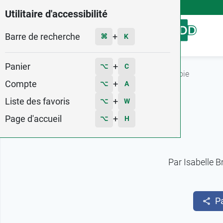
4,9
Voir les 58579 avis
Utilitaire d'accessibilité
Barre de recherche
Menu
+
⌘
K
Panier
+
⌥
C
Accueil
Fiches conseils
Les plantes pour le foie
Compte
+
⌥
A
Liste des favoris
+
⌥
W
Page d'accueil
+
⌥
H
Par
Isabelle B
P