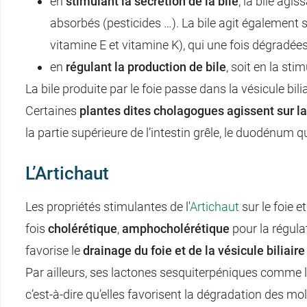
en
stimulant la sécrétion de la bile
, la bile agi
absorbés (pesticides …). La bile agit également s
vitamine E et vitamine K), qui une fois dégradées
en
régulant la production de bile
, soit en la st
La bile produite par le foie passe dans la vésicule bili
Certaines
plantes dites cholagogues agissent sur la 
la partie supérieure de l’intestin grêle, le duodénum q
L’Artichaut
Les propriétés stimulantes de l'
Artichaut
sur le foie et
fois
cholérétique
,
amphocholérétique
pour la régulat
favorise le
drainage du foie et de la vésicule biliaire
Par ailleurs, ses lactones sesquiterpéniques comme 
c’est-à-dire qu’elles favorisent la dégradation des mo