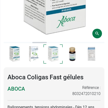
Aboca Coligas Fast gélules
Référence :
ABOCA
8032472010210
Ballonnements, tensions abdominales - Dès 12 ans