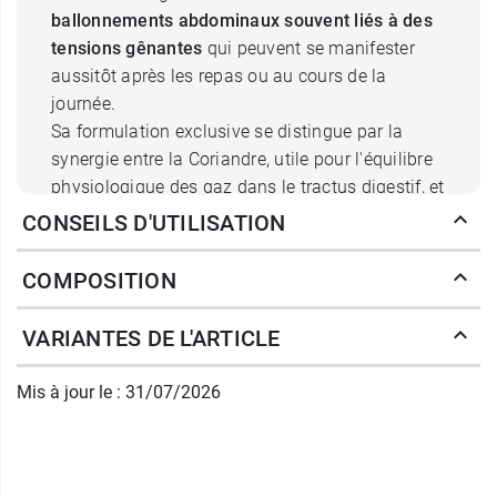
ballonnements abdominaux
souvent liés à des
tensions gênantes
qui peuvent se manifester
aussitôt après les repas ou au cours de la
journée.
Sa formulation exclusive se distingue par la
synergie entre la Coriandre, utile pour l'équilibre
physiologique des gaz dans le tractus digestif, et
le Gingembre qui, uni au Cumin et à la Chicorée,
CONSEILS D'UTILISATION
soutient la mobilité gastro-intestinale régulière
et la digestion
.
COMPOSITION
De plus, le produit exerce
une action carminative
utile pour
l'élimination des gaz intestinaux et
VARIANTES DE L'ARTICLE
des tensions abdominales
grâce à la présence
du fenouil. L'extrait sec de Guimauve Officinale
Mis à jour le : 31/07/2026
complète la formulation.
ColiGas Fast
est un complément alimentaire
naturel à 100 % qui ne contient pas de
substances de synthèse, de semi-synthèse ou