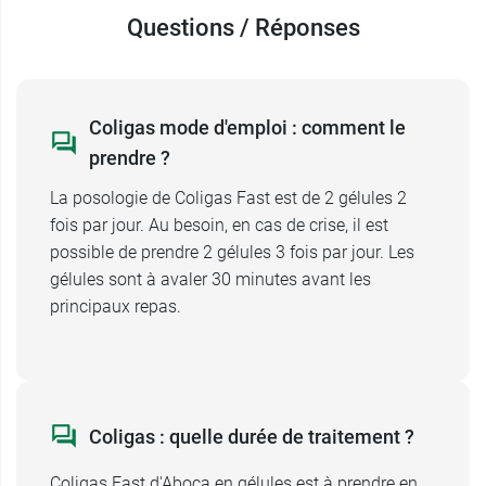
génétiquement modifiées
.
Questions / Réponses
Conditionnement :
boîte de 30 gélules ou 50
Coligas mode d'emploi : comment le
gélules, de 500 mg chacune.
prendre ?
Aboca propose aussi la
tisane Coligas Fast
.
La posologie de Coligas Fast est de 2 gélules 2
fois par jour. Au besoin, en cas de crise, il est
Fabricant
possible de prendre 2 gélules 3 fois par jour. Les
ABOCA
gélules sont à avaler 30 minutes avant les
ABOCA SpA Società Agricola
principaux repas.
121, Avenue des Champs Elysées
PARIS
France
01 72 71 86 76
Coligas : quelle durée de traitement ?
Coligas Fast d'Aboca en gélules est à prendre en