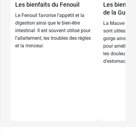
28,89 €
Les bienfaits du Fenouil
Les bienfait
96 gélules
de la Guim
Le Fenouil favorise l’appétit et la
digestion ainsi que le bien-être
La Mauve et sa
intestinal. Il est souvent utilisé pour
sont utiles pour
l’allaitement, les troubles des règles
gorge ainsi qu’
et la minceur.
pour améliorer 
les douleurs in
d’estomac. On le