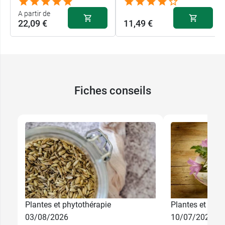
A partir de
22,09 €
11,49 €
Fiches conseils
22,09 €
60 gélules
Plantes et phytothérapie
Plantes et phyt
03/08/2026
10/07/2026