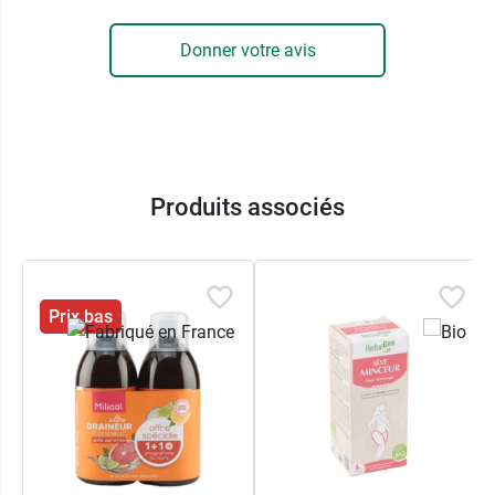
Un goût de pomme légèrement acidulé
Un format pratique
Donner votre avis
Un programme flash de 7 jours
Un shot détox du foie, à emporter partout, au
bon goût de pomme.
Milical mon allié bien-être
Produits associés
Ouverture facile
7 shots à boire
Programme flash 7 jours
Prix bas
Conditionnement
: 7 x 10 ml - 7 jours - 1 dose
par jour
Volume net
: 70 ml