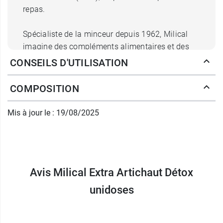
repas.
Spécialiste de la minceur depuis 1962, Milical
imagine des compléments alimentaires et des
produits nutritionnels accessibles et adaptés à
CONSEILS D'UTILISATION
vos besoins.
COMPOSITION
La formule Milical au bon goût de pomme
participe au bon fonctionnement du foie et à ses
Mis à jour le : 19/08/2025
capacités détoxifiantes pour favoriser la bonne
élimination des toxines.
Les atouts de l'Extra Artichaut
Avis Milical Extra Artichaut Détox
Detox Milical :
unidoses
Une formule ciblée, à l'extrait d'artichaut qui
permet de soutenir la détoxification et de
contribuer au bon fonctionnement du foie.