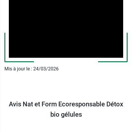
Fabricant
NATEFORME
ZA de kerloudan
56270 PLOEMEUR FRANCE
France
+33 297 863 379
Mis à jour le : 24/03/2026
Avis Nat et Form Ecoresponsable Détox
bio gélules