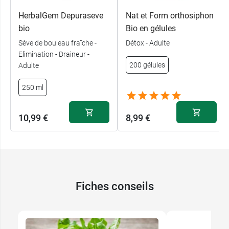
HerbalGem Depuraseve
Nat et Form orthosiphon
bio
Bio en gélules
Sève de bouleau fraîche -
Détox - Adulte
Elimination - Draineur -
200 gélules
Adulte
250 ml
10,99 €
8,99 €
Fiches conseils