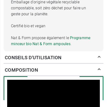
Emballage d'origine végétale recyclable
compostable, soit zéro déchet pour faire un
geste pour la planète.
Certifié bio et vegan
Nat & Form propose également le
Programme
minceur bio Nat & Form ampoules
.
Comment prendre Nat et Form
CONSEILS D'UTILISATION
Détox Thé vert Pissenlit bio ?
COMPOSITION
4 gélules par jour,
A avaler avec un grand verre d'eau au milieu des
repas.
Conditionnement :
Boite de 120 gélules