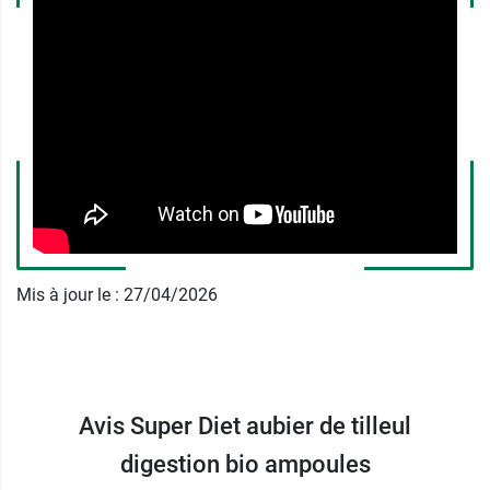
Qui ? Adultes et adolescents à partir de 12 ans
(se référer aux précautions d'emploi).
Comment ? 1 ampoule par jour pendant 20 jours,
de préférence le soir, avant le repas,
À boire pure ou diluée dans un demi-verre d'eau,
Agiter avant emploi.
Formule ampoule Aubier de tilleul
Bio issue de la recherche Superdiet
L'aubier correspond à la zone tendre et
Mis à jour le : 27/04/2026
détachable de l'écorce du tilleul. L'aubier de
Tilleul est reconnu pour contribuer au confort
digestif ; il favorise également l'élimination de
l'eau. Cet extrait fluide est élaboré à base
Avis Super Diet aubier de tilleul
d'aubier de Tilleuls cultivés dans le Roussillon.
digestion bio ampoules
60 ans d'expertise et de passion