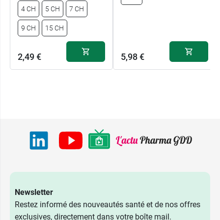
4 CH
5 CH
7 CH
9 CH
15 CH
2,49 €
5,98 €
2,49 €
4 CH
Newsletter
2,49 €
5 CH
Restez informé des nouveautés santé et de nos offres
exclusives, directement dans votre boîte mail.