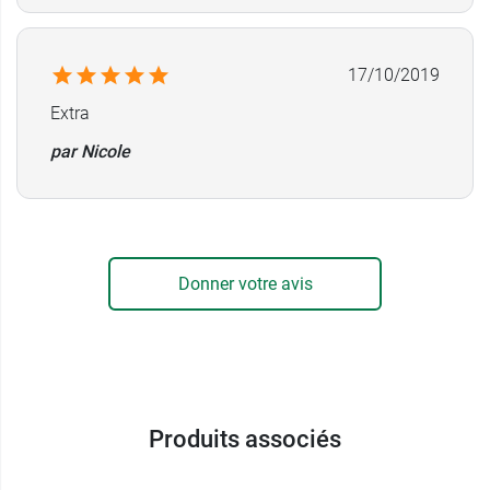
Fabricant
VIE ET SANTE
17/10/2019
Rue Victor Hugo,
59220 Wavrechain-sous-Denain
Extra
France
par Nicole
03 27 44 76 76
Donner votre avis
Produits associés