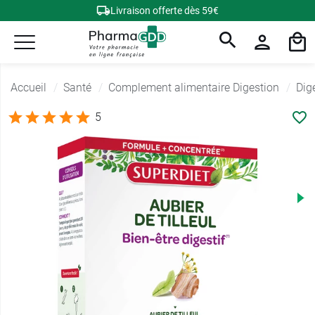
Livraison offerte dès 59€
Accueil
Santé
Complement alimentaire Digestion
Dige
5