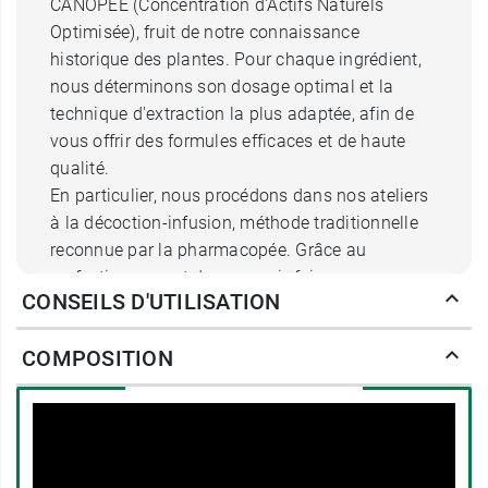
CANOPEE (Concentration d'Actifs Naturels
Optimisée), fruit de notre connaissance
historique des plantes. Pour chaque ingrédient,
nous déterminons son dosage optimal et la
technique d'extraction la plus adaptée, afin de
vous offrir des formules efficaces et de haute
qualité.
En particulier, nous procédons dans nos ateliers
à la décoction-infusion, méthode traditionnelle
reconnue par la pharmacopée. Grâce au
perfectionnement de ce savoir-faire, nous
CONSEILS D'UTILISATION
parvenons à extraire jusqu'à 125% d'actifs
supplémentaires.
COMPOSITION
Comment prendre Super Diet
Aubier de tilleul digestion bio
ampoules ?