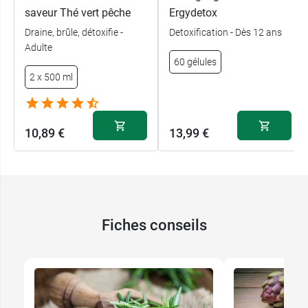
saveur Thé vert pêche
Ergydetox
Draine, brûle, détoxifie -
Detoxification - Dès 12 ans
Adulte
60 gélules
2 x 500 ml
10,89 €
13,99 €
Fiches conseils