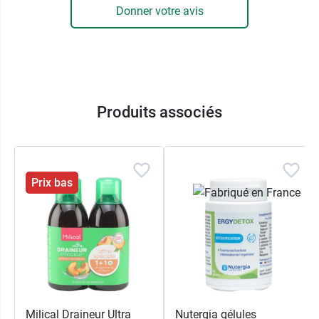
Donner votre avis
Conditionnement :
20 unidoses buvables de 15
ml (20x15 ml)
Fabricant
Super Diet
Produits associés
BP70010
59721 Denain Cedex
France
+33 3 27 44 08 98
Prix bas
Milical Draineur Ultra
Nutergia gélules