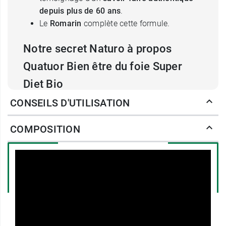
depuis plus de 60 ans
.
Le
Romarin
complète cette formule.
Notre secret Naturo à propos
Quatuor Bien être du foie Super
Diet Bio
CONSEILS D'UTILISATION
Le saviez-vous ?
Il existe des postures de yoga pour stimuler les
COMPOSITION
organes digestifs. Parmi elles, découvrez la
demi-torsion spinale ou « Ardha
Matsyendrasana ». C'est une posture de rotation
qui sollicite les organes internes tels que
l'estomac, les intestins, les reins et facilite ainsi
la digestion et l'élimination. Effectuez la rotation
vers la droite, puis vers la gauche afin de
travailler dans le sens du péristaltisme de