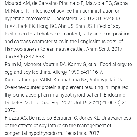
Mourad AM, de Carvalho Pincinato E, Mazzola PG, Sabha
M, Moriel P. Influence of soy lecithin administration on
hypercholesterolemia. Cholesterol. 2010;2010:824813.
Li XZ, Park BK, Hong BC, Ahn JS, Shin JS. Effect of soy
lecithin on total cholesterol content, fatty acid composition
and carcass characteristics in the Longissimus dorsi of
Hanwoo steers (Korean native cattle). Anim Sci J. 2017
Jun;88(6):847-853.
Palm M, Moneret-Vautrin DA, Kanny G, et al. Food allergy to
egg and soy lecithins. Allergy 1999;54:1116-7.
Kumarathunga PADM, Kalupahana NS, Antonypillai CN.
Over-the-counter protein supplement resulting in impaired
thyroxine absorption in a hypothyroid patient. Endocrinol
Diabetes Metab Case Rep. 2021 Jul 19;2021(21-0070):21-
0070.
Fruzza AG, Demeterco-Berggren C, Jones KL. Unawareness
of the effects of soy intake on the management of
congenital hypothyroidism. Pediatrics. 2012