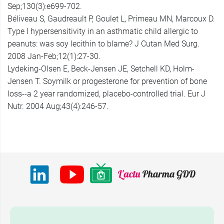
Sep;130(3):e699-702.
Béliveau S, Gaudreault P, Goulet L, Primeau MN, Marcoux D.
Type I hypersensitivity in an asthmatic child allergic to
peanuts: was soy lecithin to blame? J Cutan Med Surg.
2008 Jan-Feb;12(1):27-30.
Lydeking-Olsen E, Beck-Jensen JE, Setchell KD, Holm-
Jensen T. Soymilk or progesterone for prevention of bone
loss--a 2 year randomized, placebo-controlled trial. Eur J
Nutr. 2004 Aug;43(4):246-57.