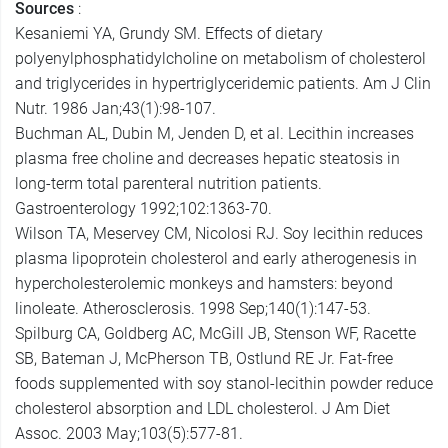
Sources
:
Kesaniemi YA, Grundy SM. Effects of dietary
polyenylphosphatidylcholine on metabolism of cholesterol
and triglycerides in hypertriglyceridemic patients. Am J Clin
Nutr. 1986 Jan;43(1):98-107.
Buchman AL, Dubin M, Jenden D, et al. Lecithin increases
plasma free choline and decreases hepatic steatosis in
long-term total parenteral nutrition patients.
Gastroenterology 1992;102:1363-70.
Wilson TA, Meservey CM, Nicolosi RJ. Soy lecithin reduces
plasma lipoprotein cholesterol and early atherogenesis in
hypercholesterolemic monkeys and hamsters: beyond
linoleate. Atherosclerosis. 1998 Sep;140(1):147-53.
Spilburg CA, Goldberg AC, McGill JB, Stenson WF, Racette
SB, Bateman J, McPherson TB, Ostlund RE Jr. Fat-free
foods supplemented with soy stanol-lecithin powder reduce
cholesterol absorption and LDL cholesterol. J Am Diet
Assoc. 2003 May;103(5):577-81.