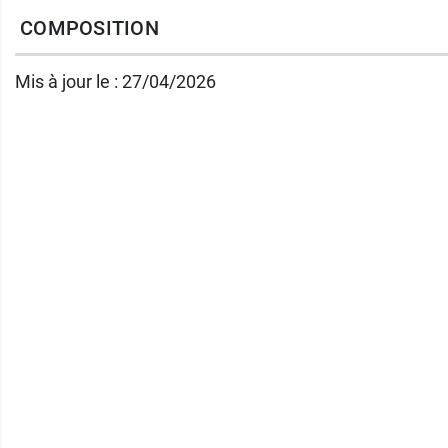
notamment le
Fenouil doux Iphym en vrac
p
COMPOSITION
Conditionnement :
2 bâtons de réglisse
Mis à jour le : 27/04/2026