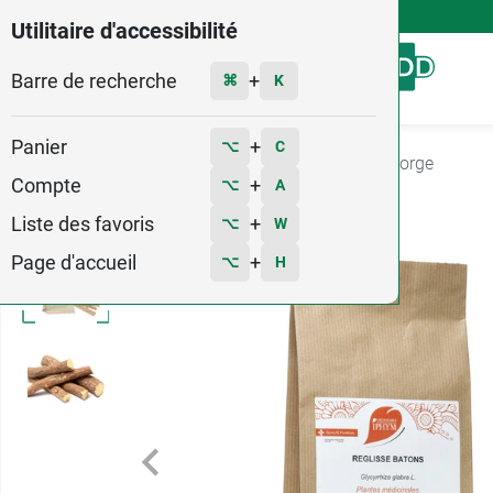
4,9
Voir les 58579 avis
Utilitaire d'accessibilité
Barre de recherche
Menu
+
⌘
K
Panier
+
⌥
C
Accueil
Santé
Nez - gorge - toux
Mal de gorge
Compte
+
⌥
A
Liste des favoris
+
⌥
W
Page d'accueil
+
⌥
H