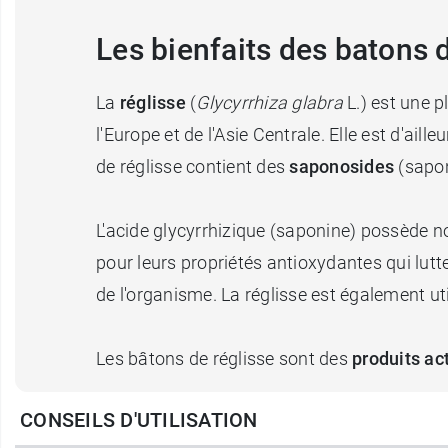
Les bienfaits des batons 
La
réglisse
(
Glycyrrhiza glabra
L.) est une p
l'Europe et de l'Asie Centrale. Elle est d'ail
de réglisse contient des
saponosides
(sapo
L'acide glycyrrhizique (saponine) possède
pour leurs propriétés antioxydantes qui lutt
de l'organisme. La réglisse est également ut
Les bâtons de réglisse sont des
produits act
CONSEILS D'UTILISATION
Les
Laboratoires Iphym
proposent une grand