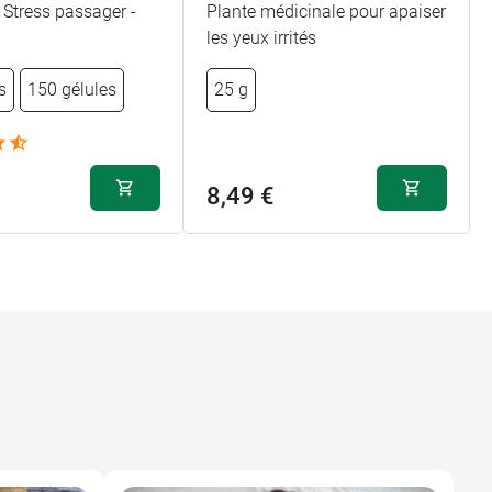
 Stress passager -
Plante médicinale pour apaiser
les yeux irrités
s
150 gélules
25 g
8,49 €