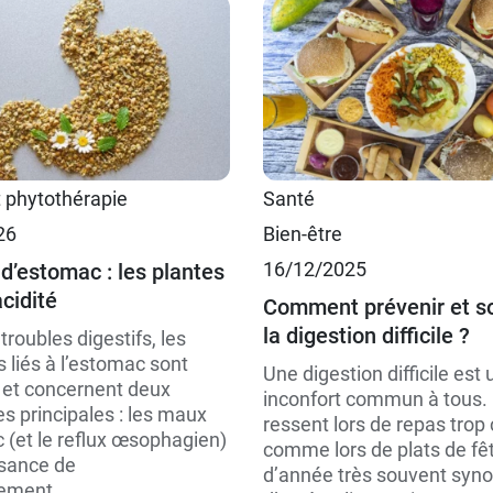
5,79 €
90 gélules
45 gélules
t phytothérapie
Santé
8,99 €
200 gélules
150 gélules
26
Bien-être
16/12/2025
 d’estomac : les plantes
acidité
Comment prévenir et s
la digestion difficile ?
troubles digestifs, les
 liés à l’estomac sont
Une digestion difficile est 
 et concernent deux
inconfort commun à tous. 
s principales : les maux
ressent lors de repas trop
 (et le reflux œsophagien)
comme lors de plats de fêt
fisance de
d’année très souvent sy
ement...