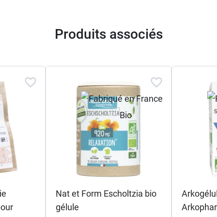
Produits associés
ie
Nat et Form Escholtzia bio
Arkogélul
pour
gélule
Arkopha