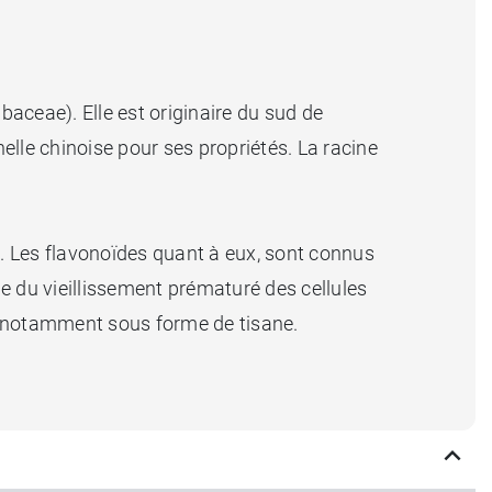
baceae). Elle est originaire du sud de
nnelle chinoise pour ses propriétés. La racine
s
. Les flavonoïdes quant à eux, sont connus
le du vieillissement prématuré des cellules
t notamment sous forme de tisane.
ion d'infusions ou de décoctions, et