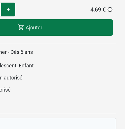
4,69 €
+
Ajouter
her - Dès 6 ans
lescent, Enfant
n autorisé
orisé