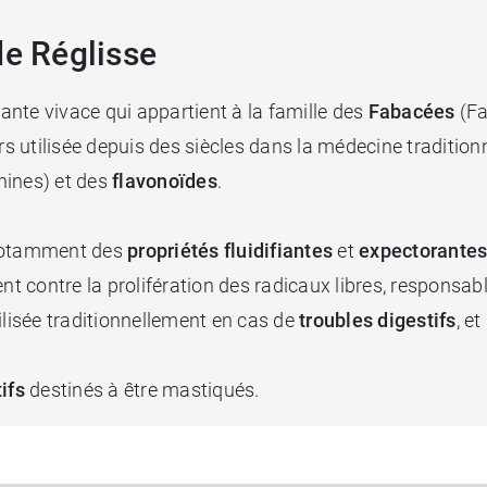
de Réglisse
lante vivace qui appartient à la famille des
Fabacées
(Fa
leurs utilisée depuis des siècles dans la médecine traditio
nines) et des
flavonoïdes
.
 notamment des
propriétés fluidifiantes
et
expectorante
ent contre la prolifération des radicaux libres, responsab
ilisée traditionnellement en cas de
troubles digestifs
, e
ifs
destinés à être mastiqués.
e variété de produits à base de plantes pour la préparat