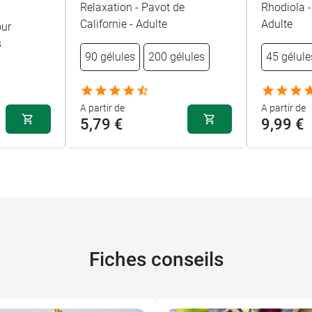
Relaxation - Pavot de
Rhodiola -
Californie - Adulte
Adulte
our
s
90 gélules
200 gélules
45 gélule
A partir de
A partir de
5,79 €
9,99 €
Fiches conseils