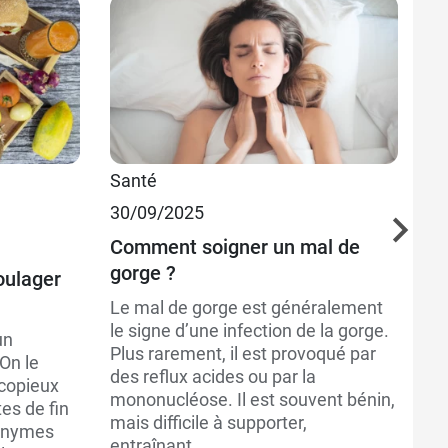
9,99 €
Santé
Pl
23,89 €
30/09/2025
25
Comment soigner un mal de
Le
gorge ?
oulager
La
po
Le mal de gorge est généralement
co
le signe d’une infection de la gorge.
un
le
Plus rarement, il est provoqué par
On le
au
des reflux acides ou par la
 copieux
ti
mononucléose. Il est souvent bénin,
es de fin
mais difficile à supporter,
nonymes
entraînant...