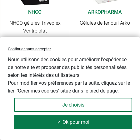
NHCO
ARKOPHARMA
NHCO gélules Triveplex
Gélules de fenouil Arko
Ventre plat
Continuer sans accepter
Le
romarin
est un purifiant qui permet de lutter contre la
Nous utilisons des cookies pour améliorer l’expérience
dysbiose intestinale. Il a également les propriétés de
de notre site et proposer des publicités personnalisées
stimuler la production d'enzymes digestives et donc de
selon les intérêts des utilisateurs.
favoriser globalement le fonctionnement digestif. Ses
Pour modifier vos préférences par la suite, cliquez sur le
propriétés diurétiques offrent à lutter contre la
rétention
lien 'Gérer mes cookies' situé dans le pied de page.
d'eau
et le gonflement des jambes et des bras.
Je choisis
✓ Ok pour moi