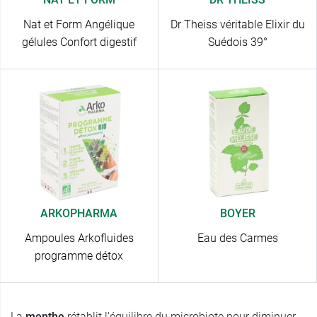
Nat et Form Angélique
Dr Theiss véritable Elixir du
gélules Confort digestif
Suédois 39°
ARKOPHARMA
BOYER
Ampoules Arkofluides
Eau des Carmes
programme détox
La
menthe
rétablit l'équilibre du microbiote pour diminuer