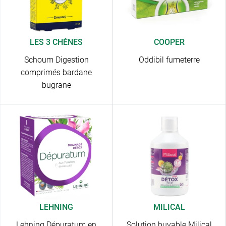
LES 3 CHÊNES
COOPER
Schoum Digestion
Oddibil fumeterre
comprimés bardane
bugrane
LEHNING
MILICAL
Lehning Dépuratum en
Solution buvable Milical