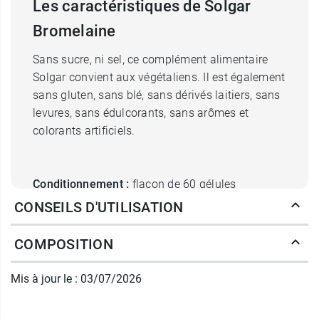
Les caractéristiques de Solgar
Bromelaine
Sans sucre, ni sel, ce complément alimentaire
Solgar convient aux végétaliens. Il est également
sans gluten, sans blé, sans dérivés laitiers, sans
levures, sans édulcorants, sans arômes et
colorants artificiels.
Conditionnement :
flacon de 60 gélules
végétales.
CONSEILS D'UTILISATION
Découvrez également les
gélules au charbon
COMPOSITION
végétal activé Solgar
!
Mis à jour le : 03/07/2026
Fabricant
SOLGAR FRANCE