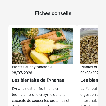
Fiches conseils
Plantes et phytothérapie
Plantes et phyt
19,59 €
9,89 €
30 capsules
100 capsules
28/07/2026
03/08/2026
Les bienfaits de l'Ananas
Les bienfait
39,99 €
19,89 €
60 capsules
250 capsules
L’Ananas est un fruit riche en
Le Fenouil favor
bromélaïne, une enzyme qui a la
digestion ainsi 
capacité de couper les protéines et
intestinal. Il e