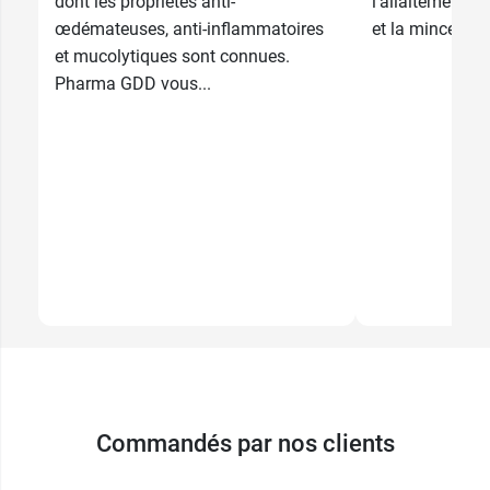
dont les propriétés anti-
l’allaitement, l
œdémateuses, anti-inflammatoires
et la minceur.
et mucolytiques sont connues.
Pharma GDD vous...
Commandés par nos clients