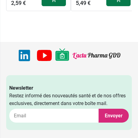
2,59 €
5,49 €
2,59 €
4 CH
2,59 €
5 CH
2,59 €
7 CH
Newsletter
Restez informé des nouveautés santé et de nos offres
2,59 €
9 CH
exclusives, directement dans votre boîte mail.
Envoyer
2,59 €
15 CH
2,59 €
30 CH