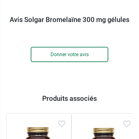
14 rue de Berlin
CS 20143 Montevrain
Avis Solgar Bromelaïne 300 mg gélules
77772 Marne la Vallée Cedex 4
01 60 21 22 00
Donner votre avis
Produits associés