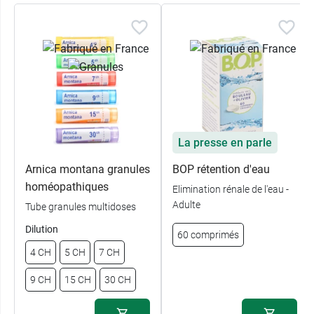
La presse en parle
Arnica montana granules
BOP rétention d'eau
homéopathiques
Elimination rénale de l'eau -
Adulte
Tube granules multidoses
Dilution
60 comprimés
4 CH
5 CH
7 CH
9 CH
15 CH
30 CH