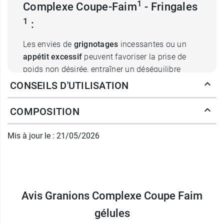
1
Complexe Coupe-Faim
- Fringales
1
:
Les envies de
grignotages
incessantes ou un
appétit excessif
peuvent favoriser la prise de
poids non désirée, entraîner un déséquilibre
nutritionnel et contribuer à l’effet « yoyo » après
CONSEILS D'UTILISATION
une perte de poids.
Le saviez vous ?
Le chrome est un oligo-élément
COMPOSITION
essentiel au bon fonctionnement de votre
organisme. Une carence en chrome peut se
Mis à jour le : 21/05/2026
traduire par des pics d'hypoglycémie qui peuvent
contribuer au sentiment de fringale.
Le
Laboratoire des Granions
a développé
soigneusement une formule unique à base
Avis Granions Complexe Coupe Faim
d’actifs incontournables pour réduire l’appétit et
les fringales, absorber les graisses et maintenir
gélules
une glycémie normale :