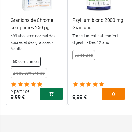
Fringales
1
Absorbes les graisses
2
Glycémie normale
Granions de Chrome
Psyllium blond 2000 mg
comprimés 250 µg
Granions
Comment prendre les
Métabolisme normal des
Transit intestinal, confort
gélules Complexe Coupe
sucres et des graisses -
digestif - Dès 12 ans
Adulte
Faim Granions ?
60 gélules
60 comprimés
Prendre 3 gélules en une seule prise au moment
de la fringale accompagné d’un fruit et un grand
2 x 60 comprimés
verre d’eau.
A partir de
Fabriqué en France
9,99 €
9,99 €
Origine des ingrédients UE / non UE
Conditionnement
: boîte de 60 gélules
Poids net
: 37 g