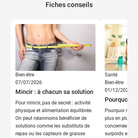
Fiches conseils
Bien-être
Santé
07/07/2026
Bien-être
60
01/12/2025
9,99 €
Mincir : à chacun sa solution
comprimés
Pourquoi je 
Pour mincir, pas de secret : activité
2 x 60
16,89 €
physique et alimentation équilibrée.
Pourquoi maigrir
comprimés
On peut néanmoins bénéficier de
plus en plus d
solutions comme les substituts de
concernées par
repas ou les capteurs de graisse
surpoids et de l