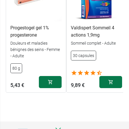
Progestogel gel 1%
Valdispert Sommeil 4
progesterone
actions 1,9mg
Douleurs et maladies
Sommeil complet - Adulte
bénignes des seins - Femme
30 capsules
- Adulte
80 g
5,43 €
9,89 €