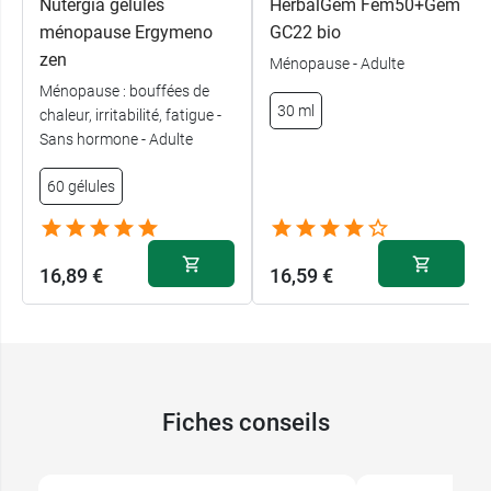
Nutergia gélules
HerbalGem Fem50+Gem
ménopause Ergymeno
GC22 bio
zen
Ménopause - Adulte
Ménopause : bouffées de
30 ml
chaleur, irritabilité, fatigue -
Sans hormone - Adulte
60 gélules
16,89 €
16,59 €
Fiches conseils