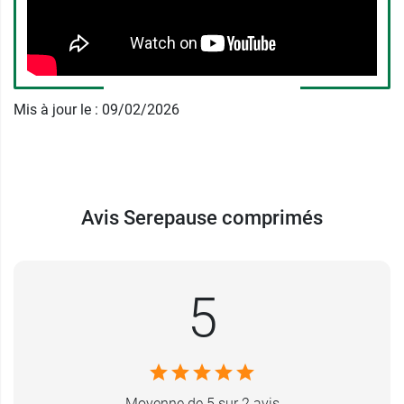
Caractéristiques
: Sans colorant, convient aux
végétariens
Mis à jour le : 09/02/2026
Conditionnement :
60 comprimés soit 30 jours
de cure
Les
comprimés Mamopause
sont sans
hormones pour la péri ménopause.
Avis Serepause comprimés
Fabricant
EFFICARE
5
6 RUE DU CHEVALIER ST GEORGES
75001 Paris
France
01 47 03 18 54
Moyenne de 5 sur 2 avis