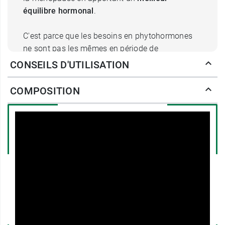
équilibre hormonal
.
C'est parce que les besoins en phytohormones
ne sont pas les mêmes en période de
préménopause et en période de ménopause que
CONSEILS D'UTILISATION
les
compléments alimentaires Inebios
comme
Serepause sont développés spécifiquement avec
COMPOSITION
une formule adaptée à cette phase de la vie des
femmes.
Posologie des
comprimés Sérépause
2 comprimés par jour, 1 le matin et 1 le soir, avec
un grand verre d'eau.
En programme de 3 mois minimum pour une
efficacité maximale.
À renouveler si nécessaire.