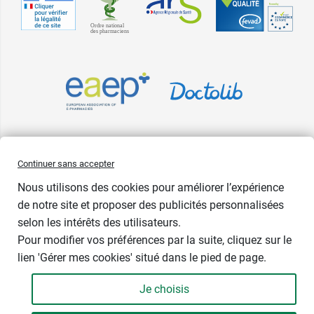
Pharma GDD adhère à la Fédération du e-commerce et de la vente à
Continuer sans accepter
distance (Fevad) et à sa charte qualité. La Fevad est membre du réseau
Nous utilisons des cookies pour améliorer l’expérience
européen Ecommerce Europe Trustmark.
de notre site et proposer des publicités personnalisées
Accessibilité
: partiellement conforme
selon les intérêts des utilisateurs.
Pour modifier vos préférences par la suite, cliquez sur le
lien 'Gérer mes cookies' situé dans le pied de page.
Contenance : 60 comprimés
Je choisis
17,79 €
-
+
Soit 317,68 € / kg