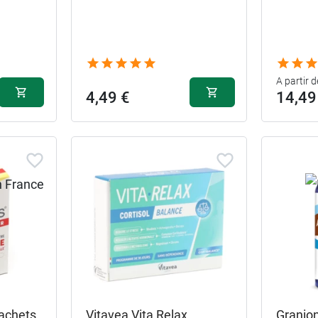
A partir d
4,49 €
14,49
sachets
Vitavea Vita Relax
Granio