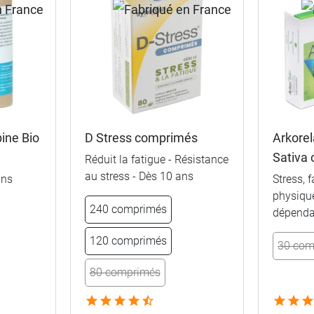
ine Bio
D Stress comprimés
Arkore
Sativa
Réduit la fatigue - Résistance
au stress - Dès 10 ans
ans
Stress, 
physiqu
240 comprimés
dépenda
120 comprimés
30 com
80 comprimés