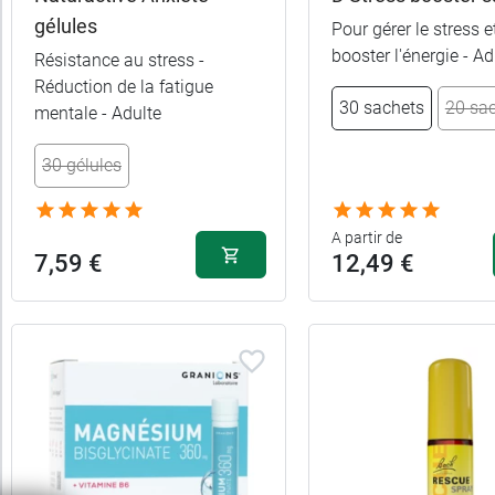
Femme
gélules
Pour gérer le stress e
enceinte
booster l'énergie - Ad
Résistance au stress -
Réduction de la fatigue
Forme
30 sachets
20 sa
mentale - Adulte
Pour
30 gélules
qui
A partir de
7,59 €
12,49 €
Type
de
mélatonine