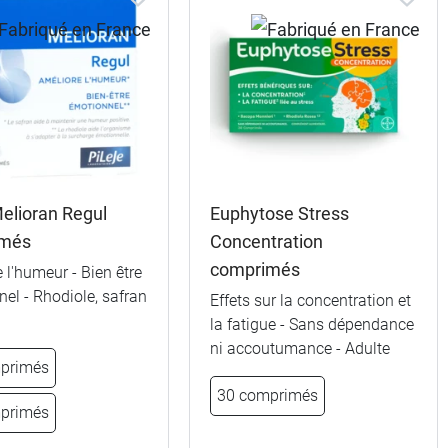
Melioran Regul
Euphytose Stress
imés
Concentration
comprimés
 l'humeur - Bien être
el - Rhodiole, safran
Effets sur la concentration et
la fatigue - Sans dépendance
ni accoutumance - Adulte
primés
30 comprimés
primés