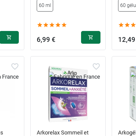
60 ml
60 gélu
15,49 €
120 comprimés
11,79 €
80 comprimés
6,99 €
12,49
is
Arkorelax Sommeil et
Arkogé