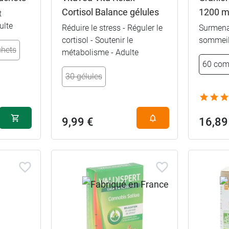
Cortisol Balance gélules
1200 m
t
ulte
Réduire le stress - Réguler le
Surmena
cortisol - Soutenir le
sommeil
chets
métabolisme - Adulte
60 com
30 gélules
9,99 €
16,89
30 comprim
90 comprim