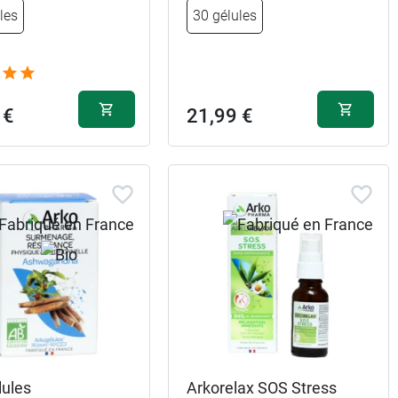
les
30 gélules
 €
21,99 €
lules
Arkorelax SOS Stress