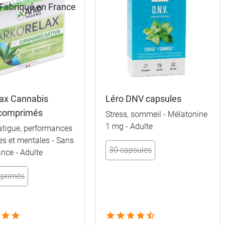
lax Cannabis
Léro DNV capsules
 comprimés
Stress, sommeil - Mélatonine
1 mg - Adulte
fatigue, performances
es et mentales - Sans
30 capsules
nce - Adulte
primés