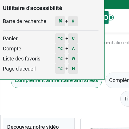
4,9
Voir les 58579 avis
Utilitaire d'accessibilité
Barre de recherche
Menu
+
⌘
K
Panier
+
⌥
C
Accueil
Santé
Stress et sommeil
Complément alimenta
Compte
+
⌥
A
Liste des favoris
+
⌥
W
Page d'accueil
+
⌥
H
Complément alimentaire anti stress
Complém
Ti
Trier
Découvrez notre vidéo