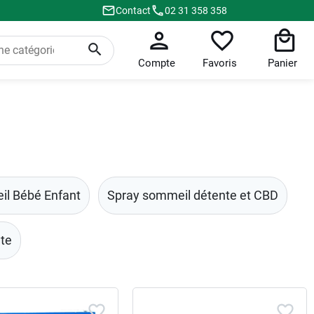
Contact
02 31 358 358
Compte
Favoris
Panier
l Bébé Enfant
Spray sommeil détente et CBD
ête