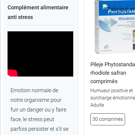
les
Complément alimentaire
produits
anti stress
Trier
Par défaut
trer
es
ltats
Pileje Phytostanda
135
rhodiole safran
uits)
comprimés
Emotion normale de
Gamme
Humueur positive et
surcharge émotionnel
notre organisme pour
Adulte
Marques
fuir un danger ou y faire
face, le stress peut
30 comprimés
Fabriqué
parfois persister et s’il se
en