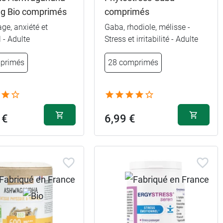
g Bio comprimés
comprimés
ge, anxiété et
Gaba, rhodiole, mélisse -
 - Adulte
Stress et irritabilité - Adulte
primés
28 comprimés
 €
6,99 €
14,49 €
és
29,99 €
és