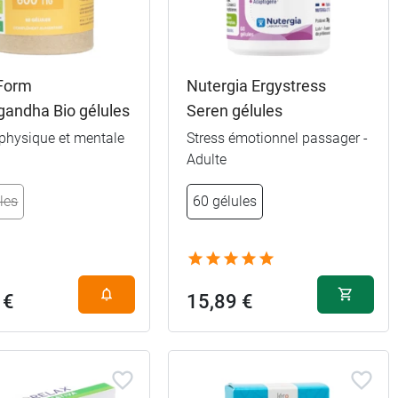
 Form
Nutergia Ergystress
andha Bio gélules
Seren gélules
 physique et mentale
Stress émotionnel passager -
Adulte
les
60 gélules
 €
15,89 €