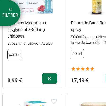
FILTRER
Granions Magnésium
Fleurs de Bach Re
bisglycinate 360 mg
spray
unidoses
Sérénité au quotidien
la vie du bon côté - 
Stress, anti fatigue - Adulte
16,98 
30 sachets
20 ml
par 10
12,49 
20 sachets
8,99 €
17,49 €