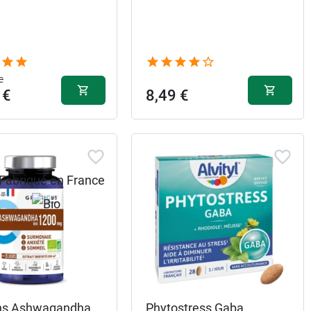
e
 €
8,49 €
ns Ashwagandha
Phytostress Gaba