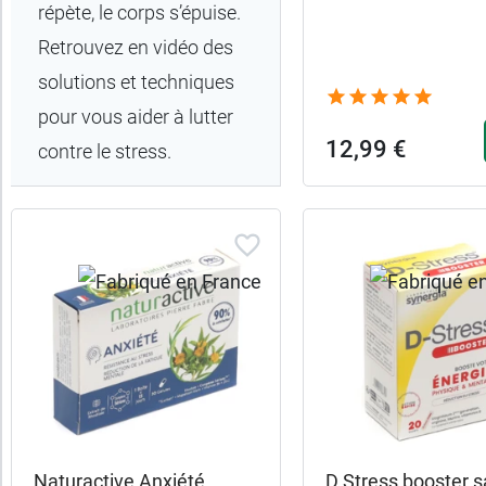
répète, le corps s’épuise.
France
Retrouvez en vidéo des
solutions et techniques
Promotions
pour vous aider à lutter
12,99 €
contre le stress.
Allaitement
Aromathérapie
Bio
Caractéristiques
Convient
aux
Naturactive Anxiété
D Stress booster 