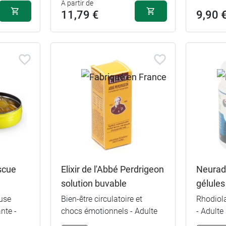
A partir de
11,79 €
9,90 
scue
Elixir de l'Abbé Perdrigeon
Neurad
solution buvable
gélules
use
Bien-être circulatoire et
Rhodiol
nte -
chocs émotionnels - Adulte
- Adulte
22,99 €
240 comprimés