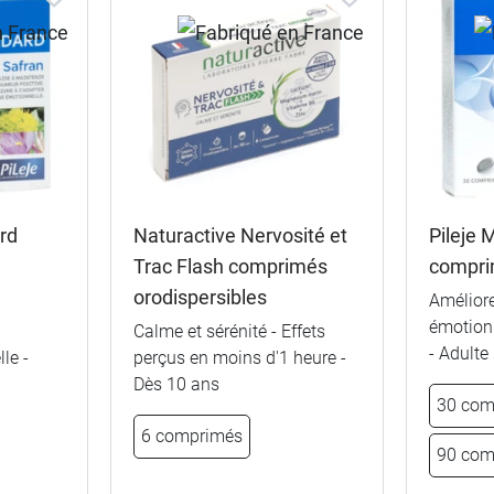
rd
Naturactive Nervosité et
Pileje 
Trac Flash comprimés
compr
orodispersibles
Améliore
émotionn
Calme et sérénité - Effets
- Adulte
le -
perçus en moins d'1 heure -
Dès 10 ans
30 com
6 comprimés
90 com