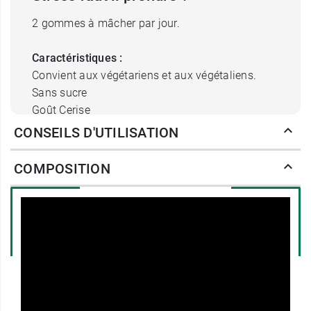
2 gommes à mâcher par jour.
Caractéristiques :
Convient aux végétariens et aux végétaliens.
Sans sucre
Goût Cerise
CONSEILS D'UTILISATION
Conditionnement :
Flacon de 60 gommes
COMPOSITION
Pour mieux dormir, nous vous proposons les
gummies Noctrim Sommeil
de Biocyte.
Fabricant
BIOCYTE
1555 avenue de la plaine
06250 MOUGINS
France