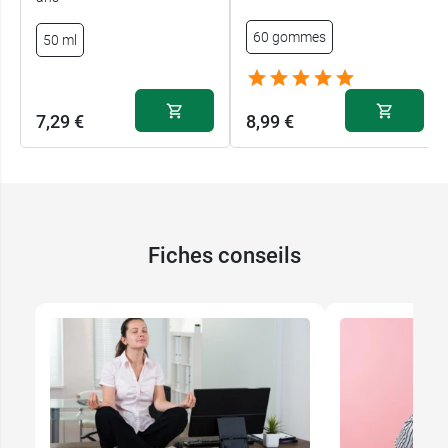
60 gommes
50 ml
7,29 €
8,99 €
Fiches conseils