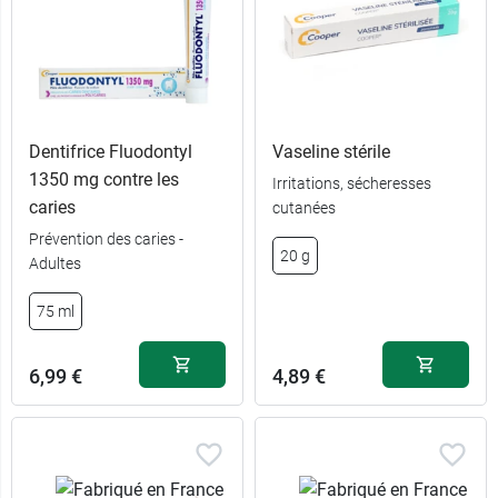
Dentifrice Fluodontyl
Vaseline stérile
1350 mg contre les
Irritations, sécheresses
caries
cutanées
Prévention des caries -
6,89 €
50 ml
20 g
Adultes
11,89 €
2 x 50 ml
75 ml
6,99 €
4,89 €