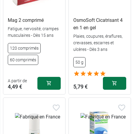
Mag 2 comprimé
OsmoSoft Cicatrisant 4
en 1 en gel
Fatigue, nervosité, crampes
musculaires - Dès 15 ans
Plaies, coupures, éraflures,
120
14,49 €
crevasses, escarres et
comprimés
120 comprimés
ulcères - Dès 3 ans
40
6,49 €
60 comprimés
50 g
comprimés
2 x 40
12,99 €
comprimés
A partir de
4,49 €
5,79 €