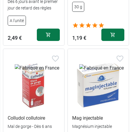
Dès 6 jours avant le premier
offert
30 g
jour de retard des règles
5,99 €
7,99 €
150 g
15 ml
A l'unité
3,90 €
15,99 €
50 g
2 x 15 ml
2,49 €
1,19 €
Colludol collutoire
Mag injectable
Mal de gorge - Dès 6 ans
Magnésium injectable