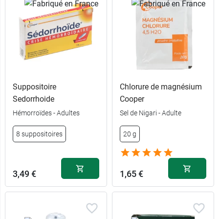
Suppositoire
Chlorure de magnésium
Sedorrhoide
Cooper
Hémorroïdes - Adultes
Sel de Nigari - Adulte
8 suppositoires
20 g
3,49 €
1,65 €