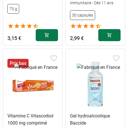
immunitaire - Dès 11 ans
75 g
5,99 €
30 capsules
100 ml
4,99 €
75 ml
3,15 €
2,99 €
9,98 €
2 x 75 ml
Prix bas
Vitamine C Vitascorbol
Gel hydroalcoolique
1000 mg comprimé
Baccide