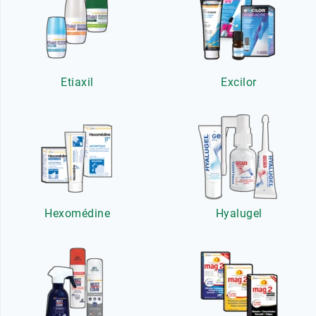
Etiaxil
Excilor
Hexomédine
Hyalugel