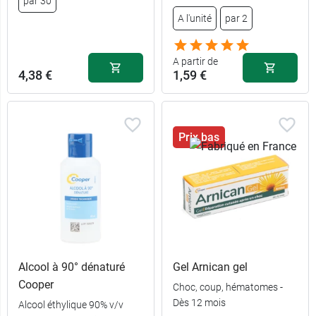
par 30
A l'unité
par 2
A partir de
4,38 €
1,59 €
Prix bas
Alcool à 90° dénaturé
Gel Arnican gel
Cooper
Choc, coup, hématomes -
Dès 12 mois
Alcool éthylique 90% v/v