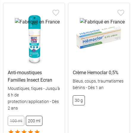
Anti-moustiques
Crème Hemoclar 0,5%
Familles Insect Ecran
Bleus, coups, traumatismes
bénins - Dès 1 an
Moustiques, tiques - Jusqu'à
6 h de
30 g
protection/application - Dès
2 ans
40
100 ml
200 ml
6,99 €
comprimés