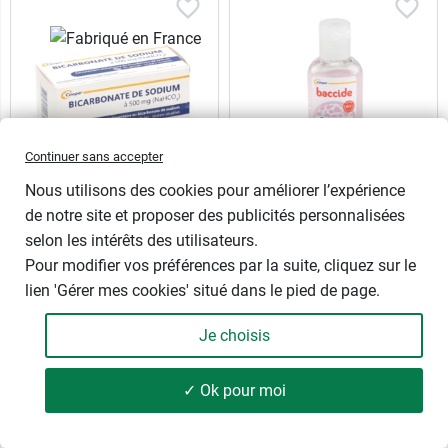
Continuer sans accepter
Nous utilisons des cookies pour améliorer l’expérience
Bicarbonate de sodium
Gel mains
de notre site et proposer des publicités personnalisées
500 mg Cooper gélules
hydroalcoolique Pivoine
selon les intérêts des utilisateurs.
Réquilibre l'équilibre du pH -
Désinfection des mains
Pour modifier vos préférences par la suite, cliquez sur le
Adulte
lien 'Gérer mes cookies' situé dans le pied de page.
30 ml
100 ml
300 ml
50 gélules
Je choisis
✓ Ok pour moi
A partir de
7,99 €
1,79 €
261 produits
FILTRER