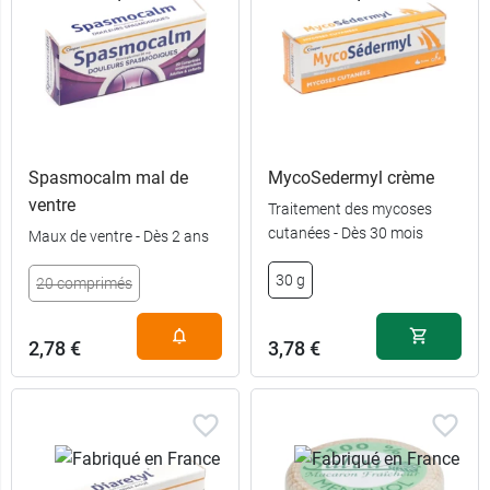
Spasmocalm mal de
MycoSedermyl crème
ventre
Traitement des mycoses
cutanées - Dès 30 mois
Maux de ventre - Dès 2 ans
30 g
20 comprimés
2,78 €
3,78 €