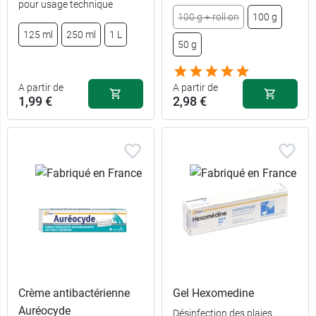
pour usage technique
1,59 €
A l'unité
100 g + roll on
100 g
125 ml
250 ml
1 L
50 g
2,98 €
par 2
A partir de
A partir de
1,99 €
2,98 €
Crème antibactérienne
Gel Hexomedine
Auréocyde
Désinfection des plaies