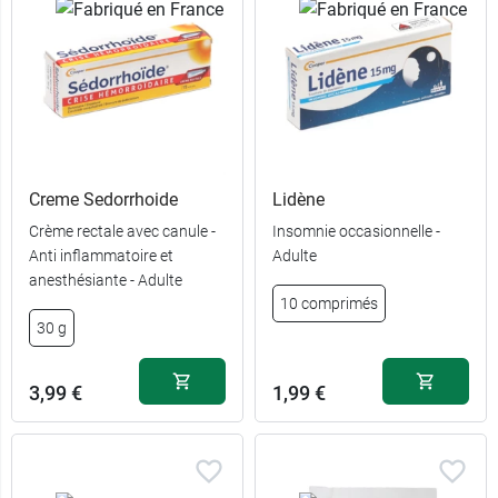
Creme Sedorrhoide
Lidène
Crème rectale avec canule -
Insomnie occasionnelle -
Anti inflammatoire et
Adulte
anesthésiante - Adulte
10 comprimés
30 g
3,99 €
1,99 €