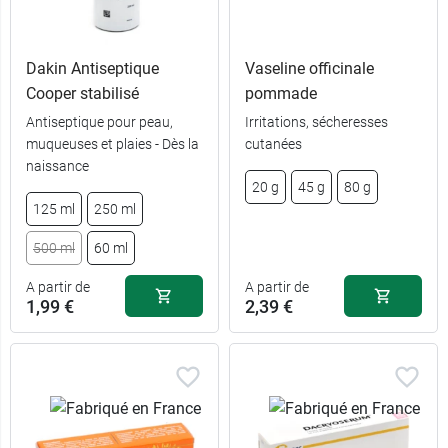
Dakin Antiseptique
Vaseline officinale
Cooper stabilisé
pommade
Antiseptique pour peau,
Irritations, sécheresses
muqueuses et plaies - Dès la
cutanées
2,99 €
par 12
naissance
20 g
45 g
80 g
6,19 €
par 70
125 ml
250 ml
500 ml
60 ml
A partir de
A partir de
1,99 €
2,39 €