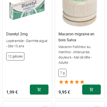
Diaretyl 2mg
Macaron migraine en
bois Salva
Lopéramide - Diarrhée aiguë
- Dès 15 ans
Macaron fraîcheur au
menthol - Attenue les
12 gélules
douleurs - Mal de tête -
Adulte
7 g
1,99 €
9,95 €