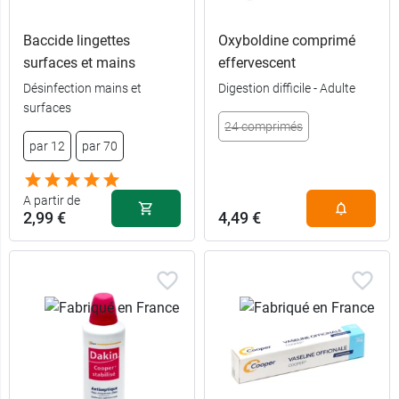
Baccide lingettes
Oxyboldine comprimé
surfaces et mains
effervescent
1,59 €
30 ml
Désinfection mains et
Digestion difficile - Adulte
surfaces
2,29 €
24 comprimés
100 ml
par 12
par 70
20
2,19 €
5,39 €
300 ml
comprimés
A partir de
2 x 20
2,99 €
4,49 €
3,99 €
12,99 €
1 L
comprimés