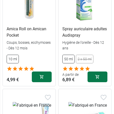
Arnica Roll on Arnican
Spray auriculaire adultes
Pocket
Audispray
Coups, bosses, ecchymoses
Hygiène de l'oreille - Dès 12
- Dès 12 mois
ans
120
6,99 €
comprimés
10 ml
50 ml
2 x 50 ml
60
4,49 €
comprimés
A partir de
4,99 €
6,89 €