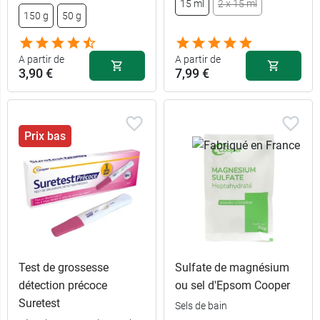
15 ml
2 x 15 ml
150 g
50 g
9,99 €
200 ml
A partir de
A partir de
3,90 €
7,99 €
Prix bas
Test de grossesse
Sulfate de magnésium
détection précoce
ou sel d'Epsom Cooper
Suretest
Sels de bain
50 g + 50%
3,90 €