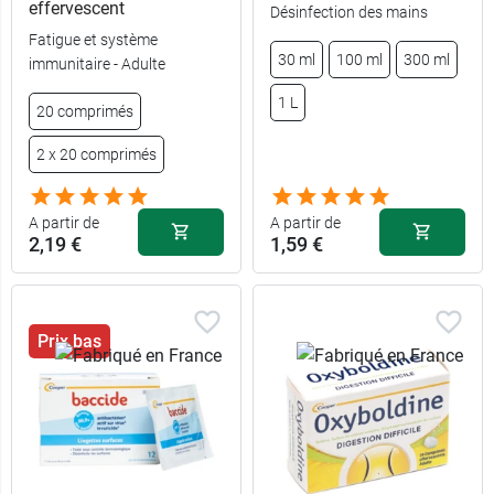
effervescent
Désinfection des mains
Fatigue et système
30 ml
100 ml
300 ml
immunitaire - Adulte
1 L
20 comprimés
2 x 20 comprimés
A partir de
A partir de
2,19 €
1,59 €
Prix bas