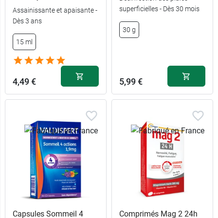
100 g + roll
7,99 €
1,99 €
125 ml
superficielles - Dès 30 mois
Assainissante et apaisante -
on
Dès 3 ans
30 g
2,99 €
5,89 €
250 ml
100 g
15 ml
12,99 €
2,98 €
1 L
50 g
4,49 €
5,99 €
Capsules Sommeil 4
Comprimés Mag 2 24h