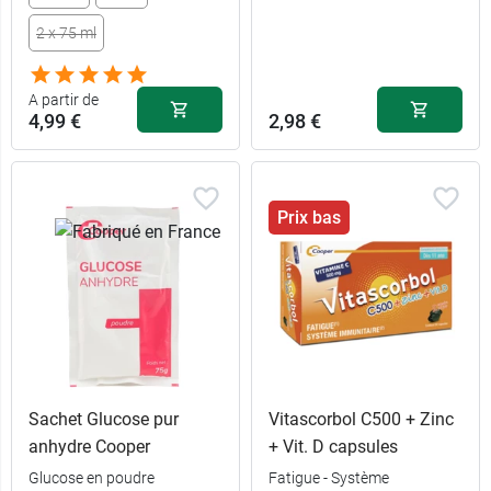
2 x 75 ml
A partir de
4,99 €
2,98 €
Prix bas
Sachet Glucose pur
Vitascorbol C500 + Zinc
anhydre Cooper
+ Vit. D capsules
Glucose en poudre
Fatigue - Système