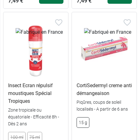
7,49 €
7,49 €
Insect Ecran répulsif
CortiSedermyl creme anti
moustiques Spécial
démangeaison
Tropiques
Piqûres, coups de soleil
localisés - A partir de 6 ans
Zone tropicale ou
équatoriale - Efficacité 8h -
15 g
Dès 2 ans
100 ml
75 ml