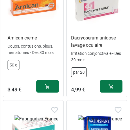
Arnican creme
Dacryoserum unidose
2,39 €
125 ml
lavage oculaire
Coups, contusions, bleus,
hématomes - Dès 30 mois
Irritation conjonctivale - Dès
3,68 €
2,39 €
250 ml
20 g
30 mois
50 g
par 20
4,19 €
2,49 €
500 ml
45 g
3,49 €
4,99 €
1,99 €
2,99 €
60 ml
80 g