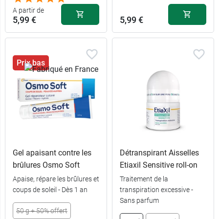
2 x 40
A partir de
13,99 €
comprimés
5,99 €
5,99 €
Prix bas
Gel apaisant contre les
Détranspirant Aisselles
brûlures Osmo Soft
Etiaxil Sensitive roll-on
Apaise, répare les brûlures et
Traitement de la
coups de soleil - Dès 1 an
transpiration excessive -
Sans parfum
50 g + 50% offert
5,99 €
100 ml