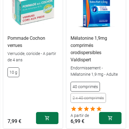
Pommade Cochon
Mélatonine 1,9mg
verrues
comprimés
orodispersibles
Verrucide, coricide - A partir
Valdispert
de 4 ans
Endormissement -
10 g
Mélatonine 1,9 mg - Adulte
40 comprimés
2 x 40 comprimés
A partir de
7,99 €
6,99 €