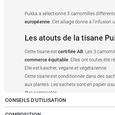
Pukka a sélectionné 3 camomilles différente
européenne
. Cet alliage donne à l'infusion 
Les atouts de la tisane P
Cette tisane est
certifiée AB
. Les 3 camomi
commerce équitable
. Elles ont toutes été 
Elle est kascher, végane et végétarienne.
Cette tisane est conditionnée dans des sache
aux plantes. Les sachets sont en papier issu 
être compostés.
CONSEILS D'UTILISATION
Pukka propose aussi la
tisane Nuit enchan
COMPOSITION