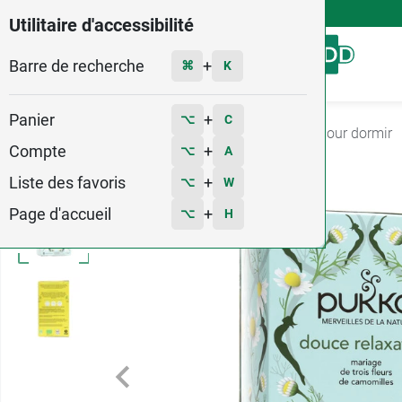
4,9
Voir les 58579 avis
Utilitaire d'accessibilité
Barre de recherche
Menu
+
⌘
K
Panier
+
⌥
C
Accueil
Santé
Stress et sommeil
Tisane pour dormir
Compte
+
⌥
A
Liste des favoris
+
⌥
W
Page d'accueil
+
⌥
H