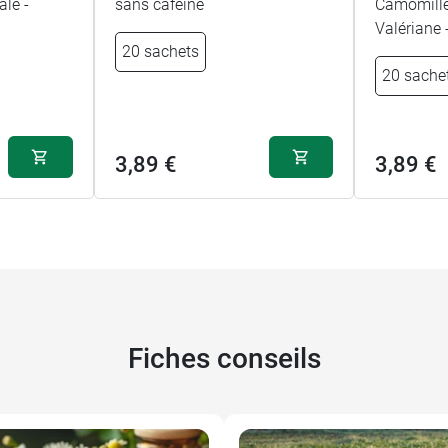
ale -
sans caféine
Camomille
Valériane 
20 sachets
20 sache
3,89 €
3,89 €
Fiches conseils