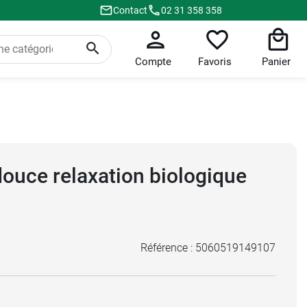
Contact
02 31 358 358
Compte
Favoris
Panier
douce relaxation biologique
Référence :
5060519149107