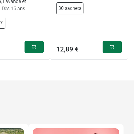
, Lavande et
30 sachets
- Dès 15 ans
ts
12,89 €