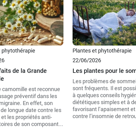
t phytothérapie
Plantes et phytothérapie
26
22/06/2026
faits de la Grande
Les plantes pour le so
le
Les problèmes de sommeil
sont fréquents. Il est poss
 camomille est reconnue
à quelques conseils hygié
usage préventif dans les
diététiques simples et à d
migraine. En effet, son
favorisant l’apaisement et 
n de longue date contre les
contre l’insomnie de retrou
et les propriétés anti-
oires de son composant...