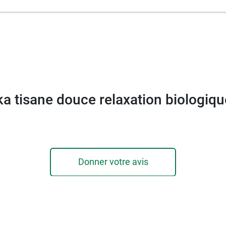
ds net : 30 g.
a tisane douce relaxation biologiq
Donner votre avis