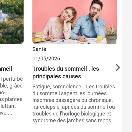
Santé
Sa
11/05/2026
Bi
21
mmeil
Troubles du sommeil : les
principales causes
In
 perturbé
de
ible, grâce
Fatigue, somnolence… Les troubles
no-
P
du sommeil sapent les journées.
es plantes
Insomnie passagère ou chronique,
Le
luttant
narcolepsie, apnées du sommeil ou
un
ver...
troubles de l’horloge biologique et
po
syndrome des jambes sans repos...
be
au