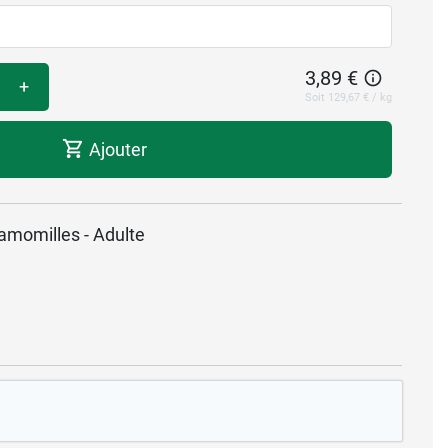
3,89 €
+
Soit 129,67 € / kg
Ajouter
camomilles - Adulte