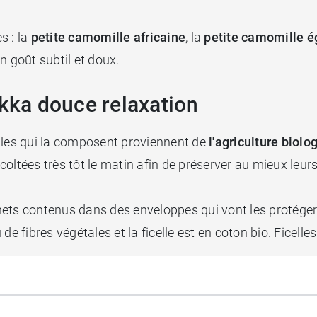
s : la
petite camomille africaine
, la
petite camomille é
un goût subtil et doux.
ukka douce relaxation
lles qui la composent proviennent de
l'agriculture biolo
récoltées très tôt le matin afin de préserver au mieux le
ts contenus dans des enveloppes qui vont les protéger de
de fibres végétales et la ficelle est en coton bio. Ficell
tée
associant camomille, vanille et miel de Manuka.