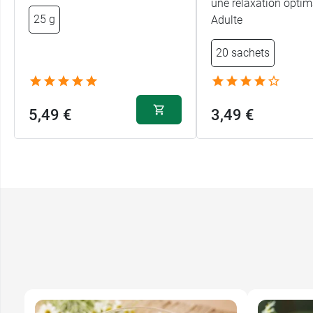
une relaxation optim
25 g
Adulte
20 sachets
5,49 €
3,49 €