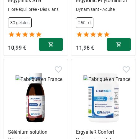
Ergyphilus ATB
Ergytonic Phytominéral
Flore équilibrée - Dès 6 ans
Dynamisant - Adulte
30 gélules
250 ml
9,99 €
75 ml
22,98 €
200 ml
10,99 €
11,98 €
Sélénium solution
ErgyalleR Confort