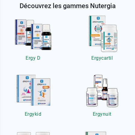
Découvrez les gammes Nutergia
Ergy D
Ergycartil
Ergykid
Ergynuit