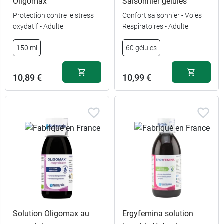
Oligomax
Saisonnier gélules
Protection contre le stress
Confort saisonnier - Voies
oxydatif - Adulte
Respiratoires - Adulte
150 ml
60 gélules
10,89 €
10,99 €
Solution Oligomax au
Ergyfemina solution