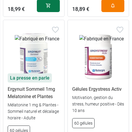
18,99 €
18,89 €
La presse en parle
Ergynuit Sommeil 1mg
Gélules Ergystress Activ
Melatonine et Plantes
Motivation, gestion du
stress, humeur positive - Dès
Mélatonine 1 mg & Plantes -
10 ans
Sommeil naturel et décalage
horaire - Adulte
60 gélules
60 gélules