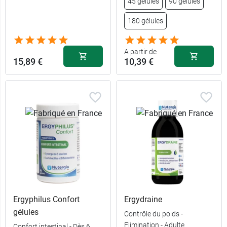
45 gélules
90 gélules
180 gélules
A partir de
15,89 €
10,39 €
Ergyphilus Confort
Ergydraine
gélules
Contrôle du poids -
Elimination - Adulte
Confort intestinal - Dès 6