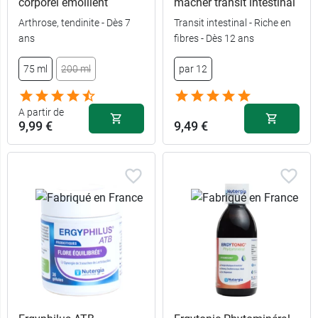
corporel émollient
mâcher transit intestinal
Arthrose, tendinite - Dès 7
Transit intestinal - Riche en
ans
fibres - Dès 12 ans
75 ml
200 ml
par 12
A partir de
9,99 €
9,49 €