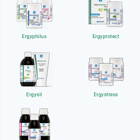
Ergyphilus
Ergyprotect
Ergysil
Ergystress