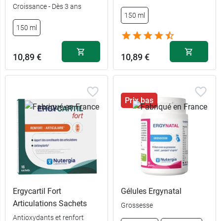
9,79 €
30 gélules
Croissance - Dès 3 ans
150 ml
19,78 €
90 gélules
150 ml
10,89 €
10,89 €
Prix bas
Ergycartil Fort
Gélules Ergynatal
Articulations Sachets
Grossesse
Antioxydants et renfort