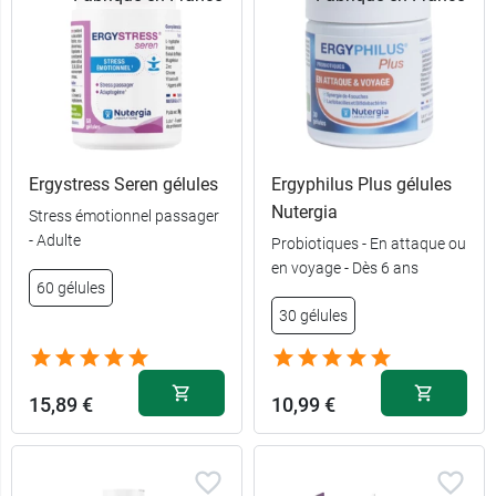
Ergystress Seren gélules
Ergyphilus Plus gélules
Nutergia
Stress émotionnel passager
- Adulte
Probiotiques - En attaque ou
en voyage - Dès 6 ans
60 gélules
30 gélules
15
4,39 €
comprimés
60
11,89 €
15,89 €
10,99 €
comprimés