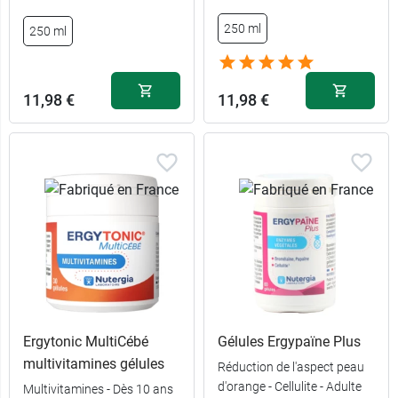
250 ml
250 ml
11,90 €
60 capsules
24,89 €
180 capsules
11,98 €
11,98 €
Ergytonic MultiCébé
Gélules Ergypaïne Plus
multivitamines gélules
Réduction de l'aspect peau
d'orange - Cellulite - Adulte
Multivitamines - Dès 10 ans