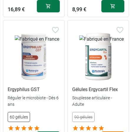
16,89 €
8,99 €
Ergyphilus GST
Gélules Ergycartil Flex
Réguler le microbiote - Dès 6
Souplesse articulaire -
ans
Adulte
60 gélules
90 gélules