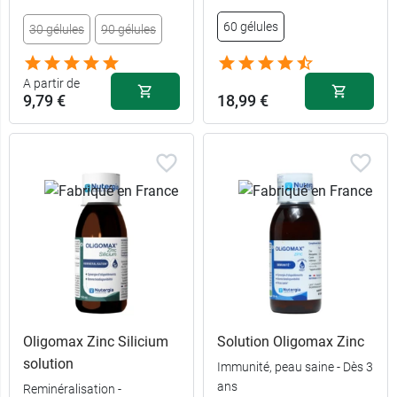
60 gélules
30 gélules
90 gélules
A partir de
9,79 €
18,99 €
Oligomax Zinc Silicium
Solution Oligomax Zinc
solution
Immunité, peau saine - Dès 3
ans
Reminéralisation -