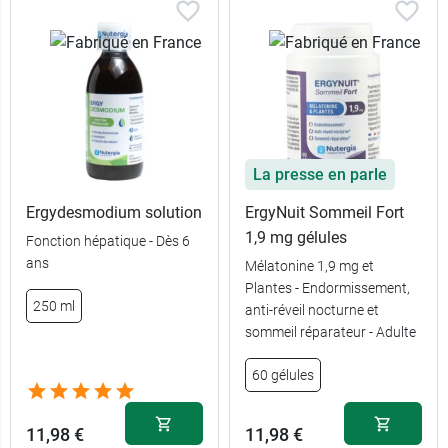
La presse en parle
Ergydesmodium solution
ErgyNuit Sommeil Fort
1,9 mg gélules
Fonction hépatique - Dès 6
ans
Mélatonine 1,9 mg et
Plantes - Endormissement,
250 ml
anti-réveil nocturne et
sommeil réparateur - Adulte
60 gélules
11,98 €
11,98 €