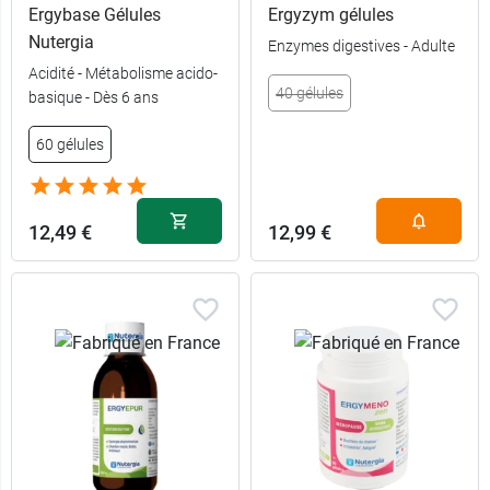
Ergybase Gélules
Ergyzym gélules
Nutergia
Enzymes digestives - Adulte
Acidité - Métabolisme acido-
40 gélules
basique - Dès 6 ans
60 gélules
12,49 €
12,99 €