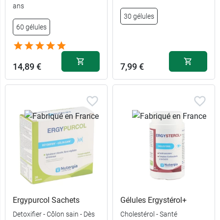
ans
30 gélules
60 gélules
14,89 €
7,99 €
Ergypurcol Sachets
Gélules Ergystérol+
Detoxifier - Côlon sain - Dès
Cholestérol - Santé