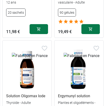
12 ans
vasculaire - Adulte
20 sachets
90 gélules
11,98 €
19,49 €
Solution Oligomax Iode
Ergymunyl solution
Thyroïde - Adulte
Plantes et oligoéléments -