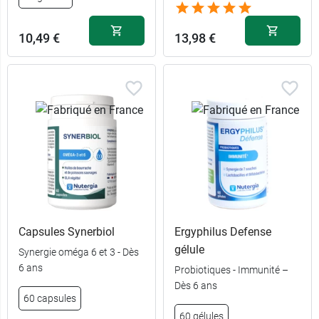
10,49 €
13,98 €
Capsules Synerbiol
Ergyphilus Defense
gélule
Synergie oméga 6 et 3 - Dès
6 ans
Probiotiques - Immunité –
Dès 6 ans
60 capsules
60 gélules