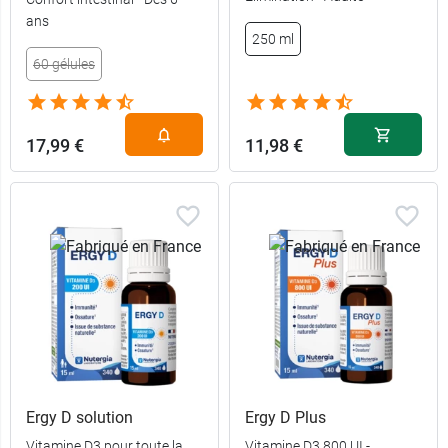
10,39 €
45 gélules
ans
250 ml
60 gélules
15,99 €
90 gélules
25,88 €
180 gélules
17,99 €
11,98 €
Ergy D solution
Ergy D Plus
Vitamine D3 pour toute la
Vitamine D3 800 UI -