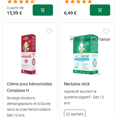
comprimés
A partir de
60
15,99 €
6,49 €
14,89 €
comprimés
Crème pour hémorroïdes
Nectaloe stick
Complexe H
Apaise et soutient le
système digestif - Dès 12
Soulage douleurs,
180
31,89 €
ans
démangeaisons et brûlures
comprimés
dans la crise hémorroïdaire -
20 sachets
Dès 10 ans
60