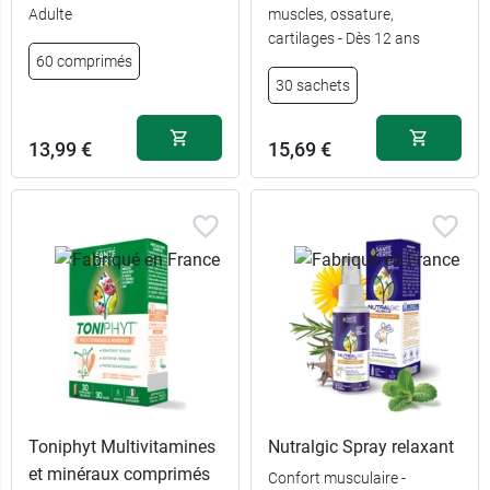
Adulte
muscles, ossature,
cartilages - Dès 12 ans
60 comprimés
30 sachets
13,99 €
15,69 €
Toniphyt Multivitamines
Nutralgic Spray relaxant
et minéraux comprimés
Confort musculaire -