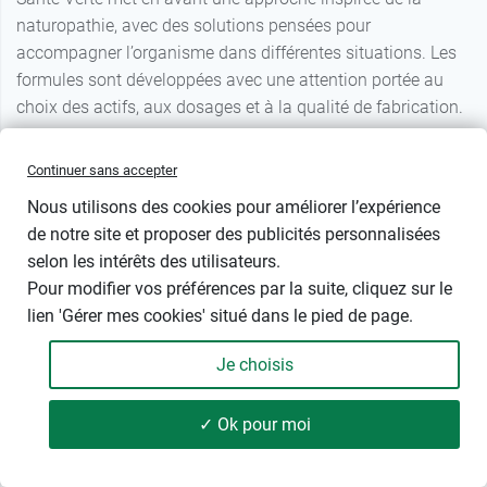
naturopathie, avec des solutions pensées pour
accompagner l’organisme dans différentes situations. Les
formules sont développées avec une attention portée au
choix des actifs, aux dosages et à la qualité de fabrication.
Santé Verte : des produits pour différents
Continuer sans accepter
besoins, disponibles en pharcmacie
Nous utilisons des cookies pour améliorer l’expérience
de notre site et proposer des publicités personnalisées
Les produits Santé Verte disponibles en pharmacie et
selon les intérêts des utilisateurs.
parapharmacie couvrent plusieurs grands besoins :
rhume,
Pour modifier vos préférences par la suite, cliquez sur le
gorge, sommeil, jambes lourdes, hémorroïdes, transit,
lien 'Gérer mes cookies' situé dans le pied de page.
acidité, constipation, articulation, douleurs musculaires,
stress, mémoire, vitalité et confort respiratoire
.
Je choisis
Le catalogue associe des compléments alimentaires à
prendre par voie orale, des dispositifs médicaux et des
✓ Ok pour moi
soins externes, afin de proposer différentes formes selon
51 produits
FILTRER
les usages : comprimés, capsules, sticks, sachets, spray,