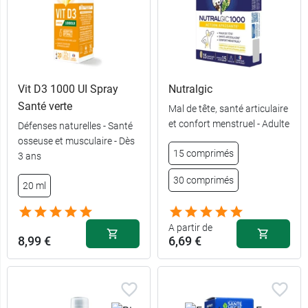
Vit D3 1000 UI Spray
Nutralgic
Santé verte
Mal de tête, santé articulaire
et confort menstruel - Adulte
Défenses naturelles - Santé
15
osseuse et musculaire - Dès
8,49 €
comprimés
15 comprimés
3 ans
30
30 comprimés
11,99 €
20 ml
comprimés
A partir de
8,99 €
6,69 €