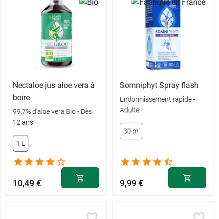
Nectaloe jus aloe vera à
Somniphyt Spray flash
boire
Endormissement rapide -
Adulte
99,7% d'aloe vera Bio - Dès
12 ans
15
30 ml
6,69 €
comprimés
1 L
30
11,99 €
comprimés
10,49 €
9,99 €