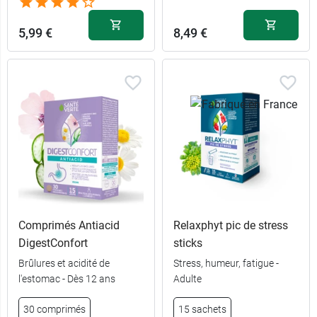
5,99 €
8,49 €
Comprimés Antiacid
Relaxphyt pic de stress
DigestConfort
sticks
Brûlures et acidité de
Stress, humeur, fatigue -
l'estomac - Dès 12 ans
Adulte
30 comprimés
15 sachets