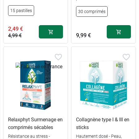
15 pastilles
30 comprimés
2,49 €
9,99 €
4,99 €
Relaxphyt Surmenage en
Collagnène type I & III en
comprimés sécables
sticks
Résistance au stress -
Hautement dosé - Peau,