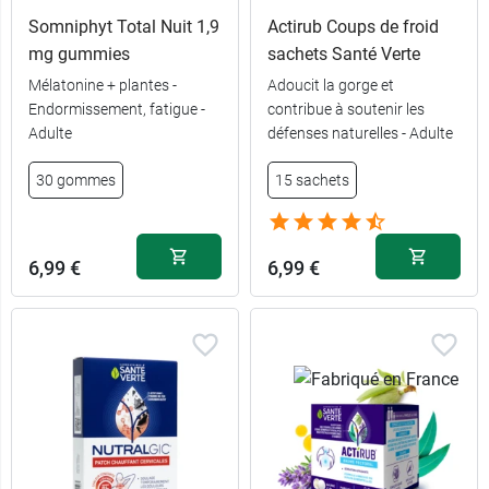
Somniphyt Total Nuit 1,9
Actirub Coups de froid
mg gummies
sachets Santé Verte
Mélatonine + plantes -
Adoucit la gorge et
Endormissement, fatigue -
contribue à soutenir les
20
4,99 €
Adulte
défenses naturelles - Adulte
comprimés
30 gommes
15 sachets
60
8,49 €
comprimés
6,99 €
6,99 €