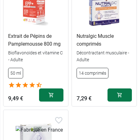
Extrait de Pépins de
Nutralgic Muscle
Pamplemousse 800 mg
comprimés
Bioflavonoïdes et vitamine C
Décontractant musculaire -
- Adulte
Adulte
6,99 €
Cervicales
50 ml
14 comprimés
11,99 €
Lombaires
9,49 €
7,29 €