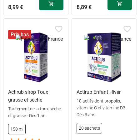
8,99 €
8,89 €
Prix bas
Actirub sirop Toux
Actirub Enfant Hiver
grasse et sèche
10 actifs dont propolis,
vitamine C et vitamine D3 -
Traitement de la toux sèche
Dès 3 ans
et grasse - Dès 1 an
20 sachets
150 ml