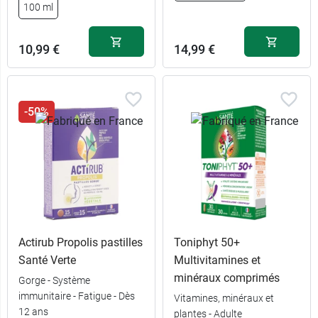
100 ml
10,99 €
14,99 €
-50%
Actirub Propolis pastilles
Toniphyt 50+
Santé Verte
Multivitamines et
minéraux comprimés
Gorge - Système
immunitaire - Fatigue - Dès
Vitamines, minéraux et
12 ans
plantes - Adulte