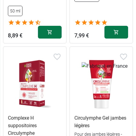
15,99 €
comprimés
50 ml
8,89 €
7,99 €
Complexe H
Circulymphe Gel jambes
suppositoires
légères
Circulymphe
Pour des jambes légères -