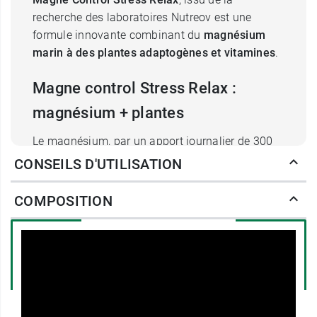
recherche des laboratoires Nutreov est une
formule innovante combinant du
magnésium
marin à des plantes adaptogènes et vitamines
.
Magne control Stress Relax :
magnésium + plantes
Le magnésium, par un apport journalier de 300
mg, contribue au fonctionnement normal du
CONSEILS D'UTILISATION
système nerveux et à des fonctions
psychologiques normales. Il aide également à
COMPOSITION
réduire la fatigue et permet un fonctionnement
du métabolisme énergétique normal.
Le complexe de plantes adaptogènes
Ashwagandha + rhodiole aide l'organisme à
résister au stress :