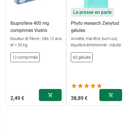
La presse en parle
Ibuprofène 400 mg
Phyto research Zenytud
comprimés Viatris
gélules
Douleur et fièvre - Dès 12 ans
Anxiété, mal être, burn out,
et > 30 kg
équilibre émotionnel - Adulte
12 comprimés
60 gélules
2,49 €
38,89 €