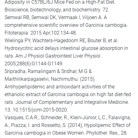
Adiposity in C57BL/6J Mice Fed on a High-Fat Diet.
Bioscience, biotechnology, and biochemistry. 72.
Semwal RB, Semwal DK, Vermaak I, Viljoen A. A
comprehensive scientific overview of Garcinia cambogia.
Fitoterapia. 2015 Apr;102:134-48.
Wielinga PY, Wachters-Hagedoorn RE, Bouter B, et al.
Hydroxycitric acid delays intestinal glucose absorption in
rats. Am J Physiol Gastrointest Liver Physiol
2005;288(6):G1144-G1149.
Sripradha, Ramalingam & Sridhar, M.G &
Maithilikarpagaselvi, Nachimuthu. (2015).
Antihyperlipidemic and antioxidant activities of the
ethanolic extract of Garcinia cambogia on high fat diet-fed
rats. Journal of Complementary and Integrative Medicine.
13. 10.1515/jcim-2015-0020.
Vasques, C.A.R., Schneider, R., Klein‐Júnior, L.C., Falavigna,
A., Piazza, I. and Rossetto, S. (2014), Hypolipemic Effect of
Garcinia cambogia in Obese Women. Phytother. Res., 28: