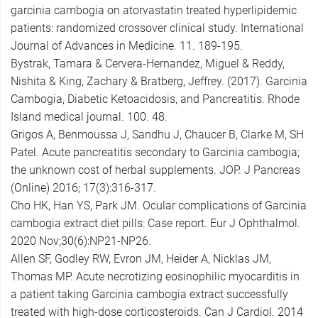
garcinia cambogia on atorvastatin treated hyperlipidemic
patients: randomized crossover clinical study. International
Journal of Advances in Medicine. 11. 189-195.
Bystrak, Tamara & Cervera-Hernandez, Miguel & Reddy,
Nishita & King, Zachary & Bratberg, Jeffrey. (2017). Garcinia
Cambogia, Diabetic Ketoacidosis, and Pancreatitis. Rhode
Island medical journal. 100. 48.
Grigos A, Benmoussa J, Sandhu J, Chaucer B, Clarke M, SH
Patel. Acute pancreatitis secondary to Garcinia cambogia;
the unknown cost of herbal supplements. JOP. J Pancreas
(Online) 2016; 17(3):316-317.
Cho HK, Han YS, Park JM. Ocular complications of Garcinia
cambogia extract diet pills: Case report. Eur J Ophthalmol.
2020 Nov;30(6):NP21-NP26.
Allen SF, Godley RW, Evron JM, Heider A, Nicklas JM,
Thomas MP. Acute necrotizing eosinophilic myocarditis in
a patient taking Garcinia cambogia extract successfully
treated with high-dose corticosteroids. Can J Cardiol. 2014