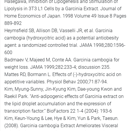
Hasegawa, Inhibition of Lipogenesis and Stimulation of
Lipolysis in 3T3 L1 Cells by a Garcinia Extract. Journal of
Home Economics of Japan. 1998 Volume 49 Issue 8 Pages
889-892
Heymsfield SB, Allison DB, Vasselli JR, et al. Garcinia
cambogia (hydroxycitric acid) as a potential antiobesity
agent: a randomized controlled trial. JAMA 1998;280:1596-
600
Badmaev V, Majeed M, Conte AA. Garcinia cambogia for
weight loss. JAMA 1999;282:233-4; discussion 235.
Mattes RD, Bormann L. Effects of (-)-hydroxycitric acid on
appetitive variables. Physiol Behav 2000;71:87-94.
Kim, Myung-Sunny, Jin-Kyung Kim, Dae-young Kwon and
Raekil Park. “Anti-adipogenic effects of Garcinia extract on
the lipid droplet accumulation and the expression of
transcription factor.” BioFactors 22 1-4 (2004): 193-6
Kim, Keun-Young & Lee, Hye & Kim, Yun & Park, Taesun.
(2008). Garcinia cambogia Extract Ameliorates Visceral