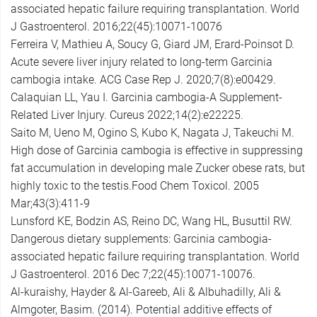
associated hepatic failure requiring transplantation. World
J Gastroenterol. 2016;22(45):10071-10076
Ferreira V, Mathieu A, Soucy G, Giard JM, Erard-Poinsot D.
Acute severe liver injury related to long-term Garcinia
cambogia intake. ACG Case Rep J. 2020;7(8):e00429.
Calaquian LL, Yau I. Garcinia cambogia-A Supplement-
Related Liver Injury. Cureus 2022;14(2):e22225.
Saito M, Ueno M, Ogino S, Kubo K, Nagata J, Takeuchi M.
High dose of Garcinia cambogia is effective in suppressing
fat accumulation in developing male Zucker obese rats, but
highly toxic to the testis.Food Chem Toxicol. 2005
Mar;43(3):411-9
Lunsford KE, Bodzin AS, Reino DC, Wang HL, Busuttil RW.
Dangerous dietary supplements: Garcinia cambogia-
associated hepatic failure requiring transplantation. World
J Gastroenterol. 2016 Dec 7;22(45):10071-10076.
Al-kuraishy, Hayder & Al-Gareeb, Ali & Albuhadilly, Ali &
Almgoter, Basim. (2014). Potential additive effects of