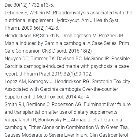
Dec;30(12):1732.e13-5.
Dehoney S, Wellein M. Rhabdomyolysis associated with the
nutritional supplement Hydroxycut. Am J Health Syst
Pharm. 2009;66(2):142-8.
Hendrickson BP, Shaikh N, Occhiogrosso M, Penzner JB.
Mania Induced by Garcinia cambogia: A Case Series. Prim
Care Companion CNS Disord. 2016;18(2)
Nguyen DC, Timmer TK, Davison BC, McGrane IR. Possible
Garcinia cambogia-induced mania with psychosis: a case
report. J Pharm Pract 2019;32(1):99-102.
Lopez AM, Kornegay J, Hendrickson RG. Serotonin Toxicity
Associated with Garcinia cambogia Over-the-counter
Supplement. J Med Toxicol. 2014 Apr 4
Smith RJ, Bertilone C, Robertson AG. Fulminant liver failure
and transplantation after use of dietary supplements.
Vuppalanchi R, Bonkovsky HL, Ahmad J, et al. Garcinia
cambogia, Either Alone or in Combination With Green Tea,
Causes Moderate to Severe Liver Injury. Clin Gastroenterol