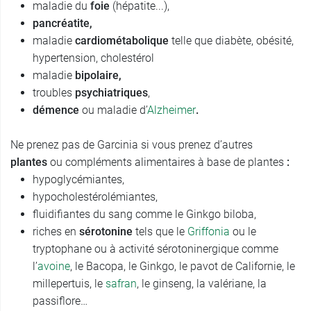
maladie du
foie
(hépatite...),
pancréatite,
maladie
cardiométabolique
telle que diabète, obésité,
hypertension, cholestérol
maladie
bipolaire,
troubles
psychiatriques
,
démence
ou maladie d’
Alzheimer
.
Ne prenez pas de Garcinia si vous prenez d’autres
plantes
ou compléments alimentaires à base de plantes
:
hypoglycémiantes,
hypocholestérolémiantes,
fluidifiantes du sang comme le Ginkgo biloba,
riches en
sérotonine
tels que le
Griffonia
ou le
tryptophane ou à activité sérotoninergique comme
l’
avoine
, le Bacopa, le Ginkgo, le pavot de Californie, le
millepertuis, le
safran
, le ginseng, la valériane, la
passiflore…