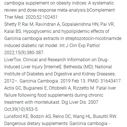
cambogia supplement on obesity indices: A systematic
review and dose-response meta-analysis.bComplement
Ther Med. 2020;52:102451
Shetty P, Rai M, Ravindran A, Gopalakrishna HN, Pai VR,
Kalal BS. Hypoglycemic and hypolipidemic effects of
Garcinia cambogia extracts in streptozotocin-nicotinamide
induced diabetic rat model. Int J Clin Exp Pathol
2022;15(9):380-387.
LiverTox: Clinical and Research Information on Drug-
Induced Liver Injury [Internet]. Bethesda (MD): National
Institute of Diabetes and Digestive and Kidney Diseases;
2012–. Garcinia Cambogia. 2019 Feb 13. PMID: 31643417.
Actis GC, Bugianesi E, Ottobrelli A, Rizzetto M. Fatal liver
failure following food supplements during chronic
treatment with montelukast. Dig Liver Dis. 2007
Oct;39(10):953-5.
Lunsford KE, Bodzin AS, Reino DC, Wang HL, Busuttil RW.
Dangerous dietary supplements: Garcinia cambogia -