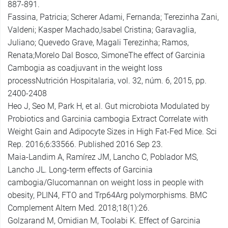
887-891.
Fassina, Patricia; Scherer Adami, Fernanda; Terezinha Zani,
Valdeni; Kasper Machado,Isabel Cristina; Garavaglia,
Juliano; Quevedo Grave, Magali Terezinha; Ramos,
Renata;Morelo Dal Bosco, SimoneThe effect of Garcinia
Cambogia as coadjuvant in the weight loss
processNutrición Hospitalaria, vol. 32, núm. 6, 2015, pp.
2400-2408
Heo J, Seo M, Park H, et al. Gut microbiota Modulated by
Probiotics and Garcinia cambogia Extract Correlate with
Weight Gain and Adipocyte Sizes in High Fat-Fed Mice. Sci
Rep. 2016;6:33566. Published 2016 Sep 23.
Maia-Landim A, Ramírez JM, Lancho C, Poblador MS,
Lancho JL. Long-term effects of Garcinia
cambogia/Glucomannan on weight loss in people with
obesity, PLIN4, FTO and Trp64Arg polymorphisms. BMC
Complement Altern Med. 2018;18(1):26.
Golzarand M, Omidian M, Toolabi K. Effect of Garcinia