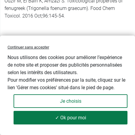
Ouzir M, El Bairi K, Amzazi S. Toxicological properties of
fenugreek (Trigonella foenum graecum). Food Chem
Toxicol. 2016 Oct;96:145-54.
Continuer sans accepter
Nous utilisons des cookies pour améliorer l’expérience
de notre site et proposer des publicités personnalisées
selon les intérêts des utilisateurs.
Pour modifier vos préférences par la suite, cliquez sur le
lien 'Gérer mes cookies' situé dans le pied de page.
Newsletter
Je choisis
Restez informé des nouveautés santé et de nos offres
exclusives, directement dans votre boîte mail.
✓ Ok pour moi
Envoyer