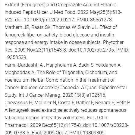
Extract (Fenugreek) and Omeprazole Against Ethanol-
Induced Peptic Ulcer. J Med Food. 2022 May;25(5):513-
522. doi: 10.1089/jmf.2020.0217. PMID: 35561273.
Mathern JR, Raatz SK, Thomas W, Slavin JL. Effect of
fenugreek fiber on satiety, blood glucose and insulin
response and energy intake in obese subjects. Phytother
Res. 2009 Nov;23(11):1543-8. doi: 10.1002/ptr.2795. PMID:
19353539.
Famil-Dardashti A , Hajigholami A, Badri S, Yekdaneh A,
Moghaddas A. The Role of Trigonella, Cichorium, and
Foeniculum Herbal Combination in the Treatment of
Cancer-Induced Anorexia/Cachexia: A Quasi-Experimental
Study. Int J Cancer Manag. 2020;13(8):e102515.
Chevassus H, Molinier N, Costa F, Galtier F, Renard E, Petit P.
A fenugreek seed extract selectively reduces spontaneous
fat consumption in healthy volunteers. Eur J Clin
Pharmacol. 2009 Dec;65(12):1175-8. doi: 10.1007/s00228-
009-0733-5. Epub 2009 Oct 7. PMID: 19809809.