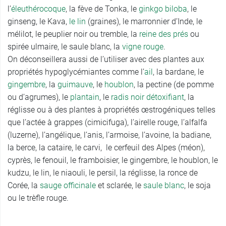
l’
éleuthérocoque
, la fève de Tonka, le
ginkgo biloba
, le
ginseng, le Kava,
le lin
(graines), le marronnier d’Inde, le
mélilot, le peuplier noir ou tremble, la
reine des prés
ou
spirée ulmaire, le saule blanc, la
vigne rouge
.
On déconseillera aussi de l’utiliser avec des plantes aux
propriétés hypoglycémiantes comme l’
ail
, la bardane, le
gingembre
, la
guimauve
, le
houblon
, la pectine (de pomme
ou d’agrumes), le
plantain
, le
radis noir détoxifiant
, la
réglisse ou à des plantes à propriétés œstrogéniques telles
que l’actée à grappes (cimicifuga), l’airelle rouge, l’alfalfa
(luzerne), l’angélique, l’anis, l’armoise, l’avoine, la badiane,
la berce, la cataire, le carvi, le cerfeuil des Alpes (méon),
cyprès, le fenouil, le framboisier, le gingembre, le houblon, le
kudzu, le lin, le niaouli, le persil, la réglisse, la ronce de
Corée, la
sauge officinale
et sclarée, le
saule blanc
, le soja
ou le trèfle rouge.