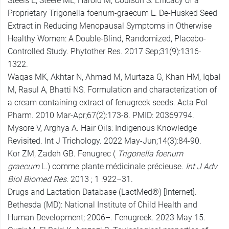
Steels E, Steele ML, Harold M, Coulson S. Efficacy of a
Proprietary Trigonella foenum-graecum L. De-Husked Seed
Extract in Reducing Menopausal Symptoms in Otherwise
Healthy Women: A Double-Blind, Randomized, Placebo-
Controlled Study. Phytother Res. 2017 Sep;31(9):1316-
1322.
Waqas MK, Akhtar N, Ahmad M, Murtaza G, Khan HM, Iqbal
M, Rasul A, Bhatti NS. Formulation and characterization of
a cream containing extract of fenugreek seeds. Acta Pol
Pharm. 2010 Mar-Apr;67(2):173-8. PMID: 20369794.
Mysore V, Arghya A. Hair Oils: Indigenous Knowledge
Revisited. Int J Trichology. 2022 May-Jun;14(3):84-90.
Kor ZM, Zadeh GB. Fenugrec (
Trigonella foenum
graecum
L.) comme plante médicinale précieuse.
Int J Adv
Biol Biomed Res.
2013 ; 1 :922–31.
Drugs and Lactation Database (LactMed®) [Internet].
Bethesda (MD): National Institute of Child Health and
Human Development; 2006–. Fenugreek. 2023 May 15.