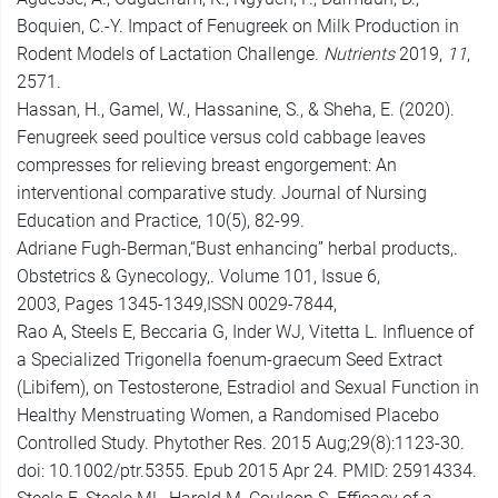
Boquien, C.-Y. Impact of Fenugreek on Milk Production in
Rodent Models of Lactation Challenge.
Nutrients
2019,
11
,
2571.
Hassan, H., Gamel, W., Hassanine, S., & Sheha, E. (2020).
Fenugreek seed poultice versus cold cabbage leaves
compresses for relieving breast engorgement: An
interventional comparative study. Journal of Nursing
Education and Practice, 10(5), 82-99.
Adriane Fugh-Berman,“Bust enhancing” herbal products,.
Obstetrics & Gynecology,. Volume 101, Issue 6,
2003, Pages 1345-1349,ISSN 0029-7844,
Rao A, Steels E, Beccaria G, Inder WJ, Vitetta L. Influence of
a Specialized Trigonella foenum-graecum Seed Extract
(Libifem), on Testosterone, Estradiol and Sexual Function in
Healthy Menstruating Women, a Randomised Placebo
Controlled Study. Phytother Res. 2015 Aug;29(8):1123-30.
doi: 10.1002/ptr.5355. Epub 2015 Apr 24. PMID: 25914334.