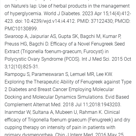
on Nature's lap: Use of herbal products in the management
of hyperglycemia. World J Diabetes. 2023 Apr 15;14(4):412-
423. doi: 10.4239/wjd.v14.i4.412. PMID: 37122430; PMCID:
PMC10130899.
Swaroop A, Jaipuriar AS, Gupta SK, Bagchi M, Kumar P,
Preuss HG, Bagchi D. Efficacy of a Novel Fenugreek Seed
Extract (Trigonella foenum-graecum, Furocyst) in
Polycystic Ovary Syndrome (PCOS). Int J Med Sci. 2015 Oct
3;12(10):825-31.
Rampogu S, Parameswaran S, Lemuel MR, Lee KW.
Exploring the Therapeutic Ability of Fenugreek against Type
2 Diabetes and Breast Cancer Employing Molecular
Docking and Molecular Dynamics Simulations. Evid Based
Complement Alternat Med. 2018 Jul 11;2018:1943203.
Inanmdar W, Sultana A, Mubeen U, Rahman K. Clinical
efficacy of Trigonella foenum graecum (Fenugreek) and dry
cupping therapy on intensity of pain in patients with
primary dysmenorrhea. Chin J Integr Med. 2016 May 25.