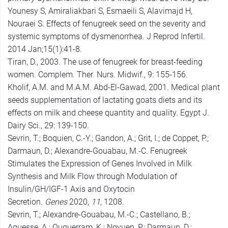
Younesy S, Amiraliakbari S, Esmaeili S, Alavimajd H,
Nouraei S. Effects of fenugreek seed on the severity and
systemic symptoms of dysmenorrhea. J Reprod Infertil.
2014 Jan;15(1):41-8.
Tiran, D., 2003. The use of fenugreek for breast-feeding
women. Complem. Ther. Nurs. Midwif., 9: 155-156.
Kholif, A.M. and M.A.M. Abd-El-Gawad, 2001. Medical plant
seeds supplementation of lactating goats diets and its
effects on milk and cheese quantity and quality. Egypt J.
Dairy Sci., 29: 139-150.
Sevrin, T.; Boquien, C.-Y.; Gandon, A.; Grit, I.; de Coppet, P.;
Darmaun, D.; Alexandre-Gouabau, M.-C. Fenugreek
Stimulates the Expression of Genes Involved in Milk
Synthesis and Milk Flow through Modulation of
Insulin/GH/IGF-1 Axis and Oxytocin
Secretion.
Genes
2020,
11
, 1208.
Sevrin, T.; Alexandre-Gouabau, M.-C.; Castellano, B.;
Aguesse, A.; Ouguerram, K.; Ngyuen, P.; Darmaun, D.;