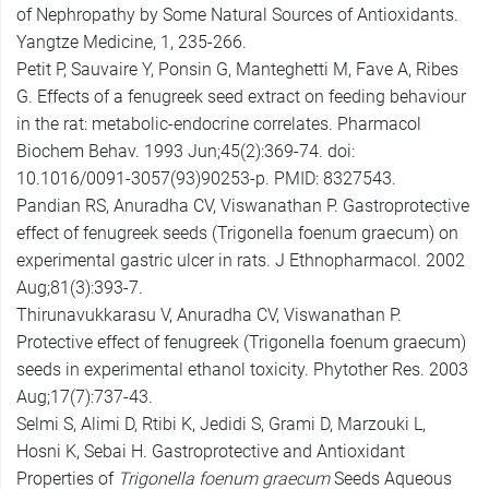
of Nephropathy by Some Natural Sources of Antioxidants.
Yangtze Medicine, 1, 235-266.
Petit P, Sauvaire Y, Ponsin G, Manteghetti M, Fave A, Ribes
G. Effects of a fenugreek seed extract on feeding behaviour
in the rat: metabolic-endocrine correlates. Pharmacol
Biochem Behav. 1993 Jun;45(2):369-74. doi:
10.1016/0091-3057(93)90253-p. PMID: 8327543.
Pandian RS, Anuradha CV, Viswanathan P. Gastroprotective
effect of fenugreek seeds (Trigonella foenum graecum) on
experimental gastric ulcer in rats. J Ethnopharmacol. 2002
Aug;81(3):393-7.
Thirunavukkarasu V, Anuradha CV, Viswanathan P.
Protective effect of fenugreek (Trigonella foenum graecum)
seeds in experimental ethanol toxicity. Phytother Res. 2003
Aug;17(7):737-43.
Selmi S, Alimi D, Rtibi K, Jedidi S, Grami D, Marzouki L,
Hosni K, Sebai H. Gastroprotective and Antioxidant
Properties of
Trigonella foenum graecum
Seeds Aqueous