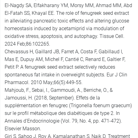
El-Nagdy SA, Elfakharany YM, Morsy MM, Ahmad MM, Abd
El-Fatah SS, Khayal EE. The role of fenugreek seed extract
in alleviating pancreatic toxic effects and altering glucose
homeostasis induced by acetamiprid via modulation of
oxidative stress, apoptosis, and autophagy. Tissue Cell.
2024 Feb;86:102265.
Chevassus H, Gaillard JB, Farret A, Costa F, Gabillaud I,
Mas E, Dupuy AM, Michel F, Cantié C, Renard E, Galtier F,
Petit P. A fenugreek seed extract selectively reduces
spontaneous fat intake in overweight subjects. Eur J Clin
Pharmacol. 2010 May;66(5):449-55.
Mahjoub, F., Sebai, I., Gammoudi, A., Berriche, O., &
Jamoussi, H. (2018, September). Effets de la
supplémentation en fenugrec (Trigonella foenum graecum)
sur le profil métabolique des diabétiques de type 2. In
Annales d'Endocrinologie (Vol. 79, No. 4, pp. 471-472).
Elsevier Masson.
Giri S, Sahoo J, Roy A, Kamalanathan S, Naik D. Treatment