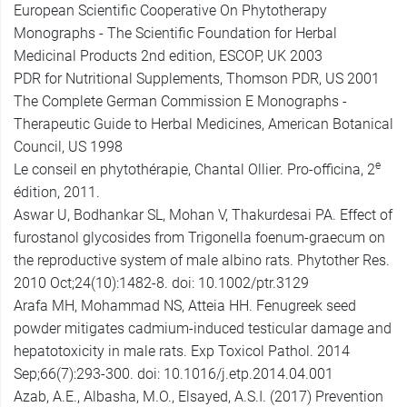
European Scientific Cooperative On Phytotherapy
Monographs - The Scientific Foundation for Herbal
Medicinal Products 2nd edition, ESCOP, UK 2003
PDR for Nutritional Supplements, Thomson PDR, US 2001
The Complete German Commission E Monographs -
Therapeutic Guide to Herbal Medicines, American Botanical
Council, US 1998
e
Le conseil en phytothérapie, Chantal Ollier. Pro-officina, 2
édition, 2011.
Aswar U, Bodhankar SL, Mohan V, Thakurdesai PA. Effect of
furostanol glycosides from Trigonella foenum-graecum on
the reproductive system of male albino rats. Phytother Res.
2010 Oct;24(10):1482-8. doi: 10.1002/ptr.3129
Arafa MH, Mohammad NS, Atteia HH. Fenugreek seed
powder mitigates cadmium-induced testicular damage and
hepatotoxicity in male rats. Exp Toxicol Pathol. 2014
Sep;66(7):293-300. doi: 10.1016/j.etp.2014.04.001
Azab, A.E., Albasha, M.O., Elsayed, A.S.I. (2017) Prevention