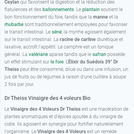
Ceylan
qui favorisent la digestion et la réduction des
flatulences et des
ballonnements
. Le
plantain
soutient le
bon fonctionnement du foie, tandis que la
manne
et la
rhubarbe
sont traditionnellement employées pour favoriser
le transit intestinal. Le
séné
, la myrrhe agissent également
sur le transit intestinal. La
racine de carline
diurétique et
laxative, accroît l'appétit. Le camphre est un tonique
général. La
valériane
apaise tandis que le
safran
possède
un effet stimulant sur
le foie
. L'
Élixir du Suédois 39° Dr
Theiss
peut être consommé, dilué ou dans une infusion, un
jus de fruits ou de légumes à raison d'une cuillère à soupe
2 fois par jour.
Dr Theiss Vinaigre des 4 voleurs Bio
Le
Vinaigre des 4 Voleurs Dr Theiss
est une macération de
plantes aromatiques et d'épices ajoutée à du vinaigre de
cidre. Ils agissent en synergie pour fortifier naturellement
l'organisme. Le
Vinaigre des 4 Voleurs
est un remède