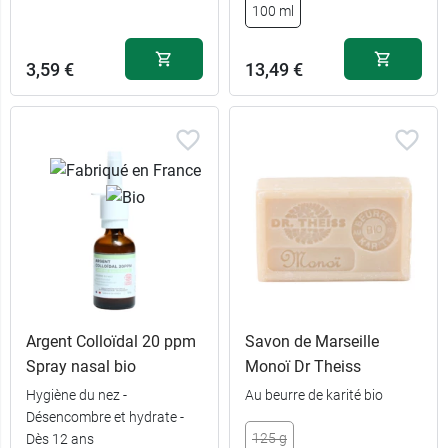
27,49 €
1 L
100 ml
3,59 €
13,49 €
Argent Colloïdal 20 ppm
Savon de Marseille
Spray nasal bio
Monoï Dr Theiss
Hygiène du nez -
Au beurre de karité bio
Désencombre et hydrate -
125 g
Dès 12 ans