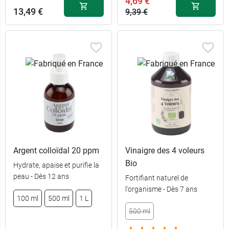
4,69 €
13,49 €
9,39 €
Argent colloïdal 20 ppm
Vinaigre des 4 voleurs
Bio
Hydrate, apaise et purifie la
peau - Dès 12 ans
Fortifiant naturel de
l'organisme - Dès 7 ans
100 ml
500 ml
1 L
500 ml