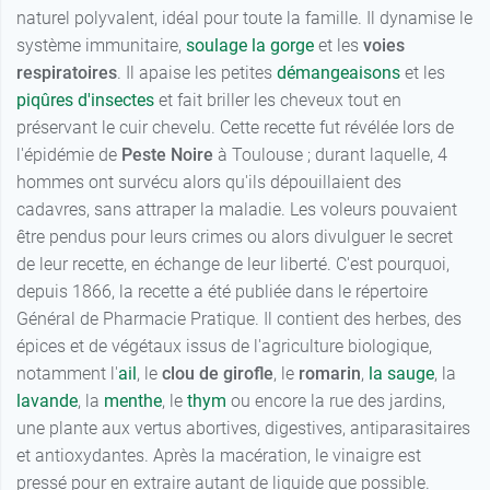
naturel polyvalent, idéal pour toute la famille. Il dynamise le
système immunitaire,
soulage la gorge
et les
voies
respiratoires
. Il apaise les petites
démangeaisons
et les
piqûres d'insectes
et fait briller les cheveux tout en
préservant le cuir chevelu. Cette recette fut révélée lors de
l'épidémie de
Peste Noire
à Toulouse ; durant laquelle, 4
hommes ont survécu alors qu'ils dépouillaient des
cadavres, sans attraper la maladie. Les voleurs pouvaient
être pendus pour leurs crimes ou alors divulguer le secret
de leur recette, en échange de leur liberté. C'est pourquoi,
depuis 1866, la recette a été publiée dans le répertoire
Général de Pharmacie Pratique. Il contient des herbes, des
épices et de végétaux issus de l'agriculture biologique,
notamment l'
ail
, le
clou de girofle
, le
romarin
,
la sauge
, la
lavande
, la
menthe
, le
thym
ou encore la rue des jardins,
une plante aux vertus abortives, digestives, antiparasitaires
et antioxydantes. Après la macération, le vinaigre est
pressé pour en extraire autant de liquide que possible.