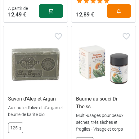
A partir de
12,49 €
12,89 €
Savon d'Alep et Argan
Baume au souci Dr
Theiss
Aux huile d'olive et d'argan et
12,49 €
100 ml
beurre de karité bio
Multi-usages pour peaux
sèches, très sèches et
16,49 €
500 ml
125 g
fragiles - Visage et corps