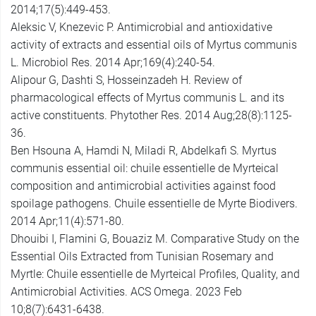
2014;17(5):449-453.
Aleksic V, Knezevic P. Antimicrobial and antioxidative
activity of extracts and essential oils of Myrtus communis
L. Microbiol Res. 2014 Apr;169(4):240-54.
Alipour G, Dashti S, Hosseinzadeh H. Review of
pharmacological effects of Myrtus communis L. and its
active constituents. Phytother Res. 2014 Aug;28(8):1125-
36.
Ben Hsouna A, Hamdi N, Miladi R, Abdelkafi S. Myrtus
communis essential oil: chuile essentielle de Myrteical
composition and antimicrobial activities against food
spoilage pathogens. Chuile essentielle de Myrte Biodivers.
2014 Apr;11(4):571-80.
Dhouibi I, Flamini G, Bouaziz M. Comparative Study on the
Essential Oils Extracted from Tunisian Rosemary and
Myrtle: Chuile essentielle de Myrteical Profiles, Quality, and
Antimicrobial Activities. ACS Omega. 2023 Feb
10;8(7):6431-6438.