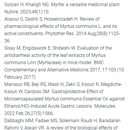
Gorjian H, Khaligh NG. Myrtle: a versatile medicinal plant.
Nutrire. 2023;48(1):10.
Alipour G, Dashti S, Hosseinzadeh H. Review of
pharmacological effects of Myrtus communis L. and its
active constituents. Phytother Res. 2014 Aug;28(8):1125-
36.
Sisay M, Engidawork E, Shibeshi W. Evaluation of the
antidiarrheal activity of the leaf extracts of Myrtus
communis Linn (Myrtaceae) in mice model. BMC
Complementary and Alternative Medicine 2017, 17:103 (10
February 2017)
Mansour RB, Beji RS, Wasli H, Zekri S, Ksouri R, Megdiche-
Ksouri W, Cardoso SM. Gastroprotective Effect of
Microencapsulated Myrtus communis Essential Oil against
Ethanol/HCl-Induced Acute Gastric Lesions. Molecules.
2022 Feb 26;27(5):1566.
Dabbaghi MM, Fadaei MS, Soleimani Roudi H, Baradaran
Rahimi V, Askari VR. A review of the biological effects of