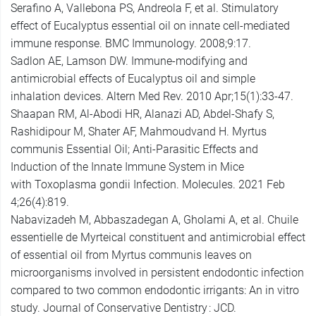
Serafino A, Vallebona PS, Andreola F, et al. Stimulatory
effect of Eucalyptus essential oil on innate cell-mediated
immune response. BMC Immunology. 2008;9:17.
Sadlon AE, Lamson DW. Immune-modifying and
antimicrobial effects of Eucalyptus oil and simple
inhalation devices. Altern Med Rev. 2010 Apr;15(1):33-47.
Shaapan RM, Al-Abodi HR, Alanazi AD, Abdel-Shafy S,
Rashidipour M, Shater AF, Mahmoudvand H. Myrtus
communis Essential Oil; Anti-Parasitic Effects and
Induction of the Innate Immune System in Mice
with Toxoplasma gondii Infection. Molecules. 2021 Feb
4;26(4):819.
Nabavizadeh M, Abbaszadegan A, Gholami A, et al. Chuile
essentielle de Myrteical constituent and antimicrobial effect
of essential oil from Myrtus communis leaves on
microorganisms involved in persistent endodontic infection
compared to two common endodontic irrigants: An in vitro
study. Journal of Conservative Dentistry : JCD.