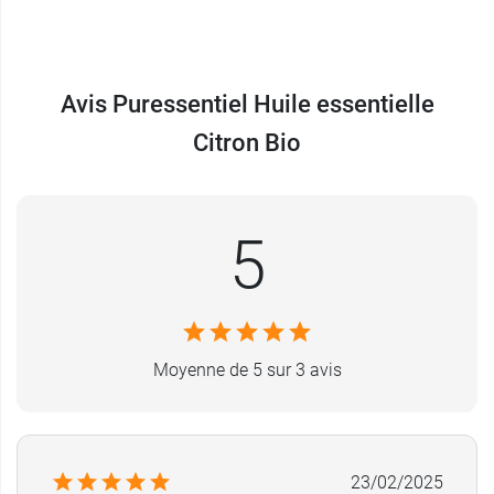
Pour d'autres conseils,
demandez à votre
pharmacien.
Avis Puressentiel Huile essentielle
Caractéristiques de Puressentiel
Citron Bio
Huile essentielle Citron Bio
L'
Huile essentielle Citron Bio
Puressentiel
est :
5
100% pure & naturelle,
Chémotypée : c'est une huile Essentielle
HEBBD - Huile Essentielle Botaniquement et
Biochimiquement Définie,
Certifié AB - Agriculture Biologique, FR-BIO-
Moyenne de 5 sur 3 avis
01 Agriculture UE. .
Précautions d'emploi
de Puressentiel Huile essentielle
23/02/2025