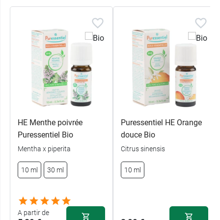
Les
bienfaits de l'huile de Citron
sont décrits
dans notre fiche consacrée à l'aromathérapie.
Fabricant
PURESSENTIEL
122 Boulevard Exelmans
75016 Paris
France
01 44 40 55 00
HE Menthe poivrée
Puressentiel HE Orange
Puressentiel Bio
douce Bio
Mentha x piperita
Citrus sinensis
10 ml
30 ml
10 ml
A partir de