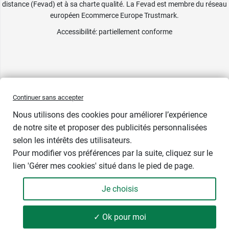
distance (Fevad) et à sa charte qualité. La Fevad est membre du réseau
européen Ecommerce Europe Trustmark.
Accessibilité
: partiellement conforme
Continuer sans accepter
Nous utilisons des cookies pour améliorer l’expérience
de notre site et proposer des publicités personnalisées
selon les intérêts des utilisateurs.
Contenance
Pour modifier vos préférences par la suite, cliquez sur le
lien 'Gérer mes cookies' situé dans le pied de page.
Je choisis
-
+
3,99 €
✓ Ok pour moi
Soit 399,00 € / litre
Ajouter