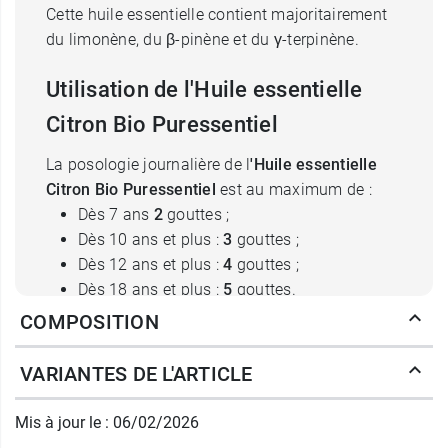
Cette huile essentielle contient majoritairement
du limonène, du β-pinène et du γ-terpinène.
Utilisation de l'Huile essentielle
Citron Bio Puressentiel
La posologie journalière de l
'Huile essentielle
Citron Bio
Puressentiel
est au maximum de :
Dès 7 ans
2
gouttes ;
Dès 10 ans et plus :
3
gouttes ;
Dès 12 ans et plus :
4
gouttes ;
Dès 18 ans et plus :
5
gouttes.
Elle est à prendre sur un comprimé neutre
COMPOSITION
Puressentiel (ou 1 cuillère à café de miel, d'huile
d'olive ou 1/4 de sucre).
VARIANTES DE L'ARTICLE
Ne pas utiliser cette huile essentielle pure, sans
Mis à jour le : 06/02/2026
support, ni mélangée à l'eau.