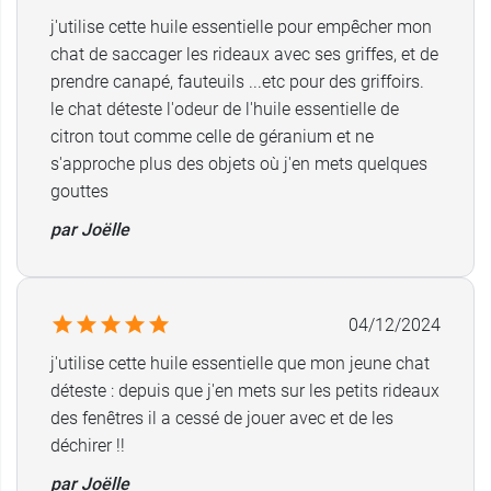
Citron Bio
j'utilise cette huile essentielle pour empêcher mon
chat de saccager les rideaux avec ses griffes, et de
Ne pas utiliser chez les enfants de moins de
prendre canapé, fauteuils ...etc pour des griffoirs.
7 ans.
le chat déteste l'odeur de l'huile essentielle de
Ne pas utiliser chez les femmes enceintes
citron tout comme celle de géranium et ne
ou allaitantes
s'approche plus des objets où j'en mets quelques
Ne pas utiliser chez les personnes ayant des
gouttes
antécédents de troubles convulsifs ou
épileptiques.
par Joëlle
Ne pas utiliser chez les personnes
allergiques aux huiles essentielles.
Pour les personnes sous traitement médical, se
04/12/2024
rapprocher d'un professionnel de santé.
j'utilise cette huile essentielle que mon jeune chat
Ne pas dépasser la dose journalière
déteste : depuis que j'en mets sur les petits rideaux
recommandée.
des fenêtres il a cessé de jouer avec et de les
Ne se substitue pas à une alimentation variée et
déchirer !!
équilibrée et à un mode de vie sain.
par Joëlle