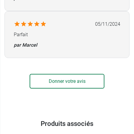
Ne pas utiliser avant exposition au
soleil
.
Tenir hors de portée des enfants.
05/11/2024
À conserver à l'abri de la lumière, de l'air et de la
Parfait
chaleur.
par Marcel
À consommer de préférence avant fin : voir
indication sur le fond de la boite.
Équivalence :
1 ml => 24 gouttes.
Donner votre avis
Conditionnement :
flacon de 10 ou 30 ml.
Ce laboratoire propose d'autres huiles avec du γ-
Terpinène et du limonène dans leur composition,
par exemple
l'huile essentielle Puressentiel
bio de Mandarine verte (
Citrus reticulata
Produits associés
blanco
)
.