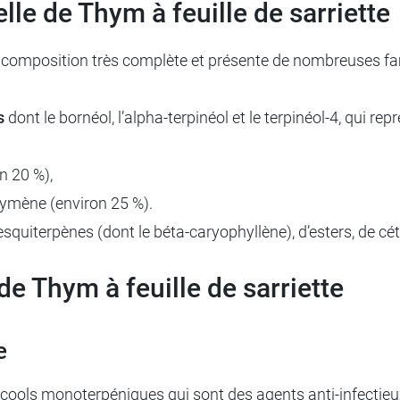
lle de Thym à feuille de sarriette
 une composition très complète et présente de nombreuses f
s
dont le bornéol, l’alpha-terpinéol et le terpinéol-4, qui r
n 20 %),
cymène (environ 25 %).
esquiterpènes (dont le béta-caryophyllène), d’esters, de cé
 de Thym à feuille de sarriette
e
alcools monoterpéniques qui sont des agents anti-infectieu