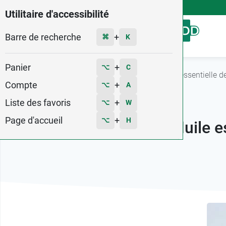
4,9
Voir les 58579 avis
Utilitaire d'accessibilité
Barre de recherche
Menu
+
⌘
K
Panier
+
⌥
C
Accueil
Guide des huiles essentielles
Huile essentielle de
Compte
+
⌥
A
Liste des favoris
+
⌥
W
Page d'accueil
+
⌥
H
Huile e