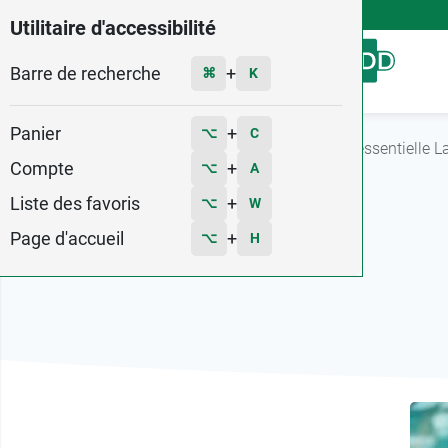
4,9
Voir les 58579 avis
Utilitaire d'accessibilité
Barre de recherche
Menu
+
⌘
K
Panier
+
⌥
C
Accueil
Guide des huiles essentielles
Huile essentielle 
Compte
+
⌥
A
Liste des favoris
+
⌥
W
Page d'accueil
+
⌥
H