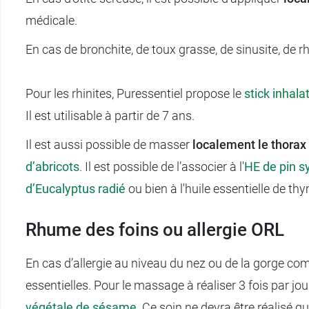
médicale.
En cas de bronchite, de toux grasse, de sinusite, de rhi
Pour les rhinites, Puressentiel propose le
stick inhala
Il est utilisable à partir de 7 ans.
Il est aussi possible de masser
localement le thorax
d’abricots
. Il est possible de l’associer à l'
HE
de pin s
d’Eucalyptus radié
ou bien à l'huile essentielle de thy
Rhume des foins ou allergie ORL
En cas d’allergie au niveau du nez ou de la gorge com
essentielles. Pour le massage à réaliser 3 fois par jo
végétale de sésame
. Ce soin ne devra être réalisé q