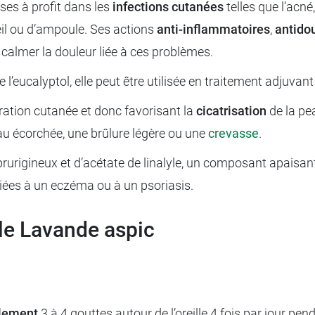
ses à profit dans les
infections cutanées
telles que l’acné
eil ou d’ampoule. Ses actions
anti-inflammatoires
,
antido
e calmer la douleur liée à ces problèmes.
de l’eucalyptol, elle peut être utilisée en traitement adjuv
ation cutanée et donc favorisant la
cicatrisation
de la pea
 peau écorchée, une brûlure légère ou une
crevasse
.
igineux et d’acétate de linalyle, un composant apaisant d
liées à un eczéma ou à un psoriasis.
elle Lavande aspic
alement
3 à 4 gouttes autour de l’oreille 4 fois par jour pe