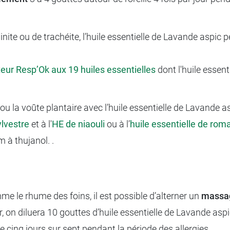
nite ou de trachéite, l’huile essentielle de Lavande aspic pe
teur Resp’Ok aux 19 huiles essentielles
dont l'huile essen
ou la voûte plantaire avec l’huile essentielle de Lavande as
ylvestre
et à l'
HE
de niaouli
ou à l’
huile essentielle de roma
m à thujanol. .
me le rhume des foins, il est possible d’alterner un
massa
ur, on diluera 10 gouttes d’huile essentielle de Lavande as
ue cinq jours sur sept pendant la période des allergies.