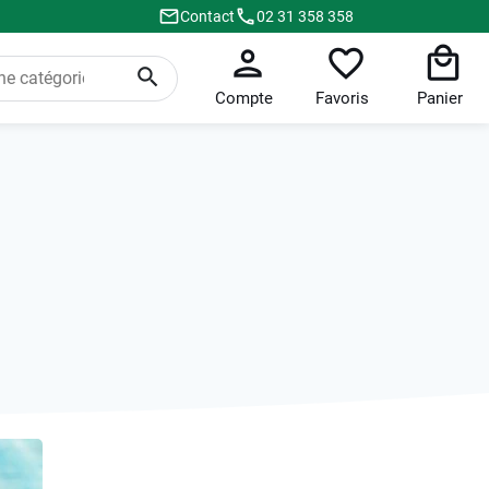
Contact
02 31 358 358
Compte
Favoris
Panier
c