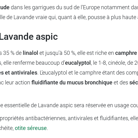
tude
dans les garrigues du sud de l’Europe notamment dans
lle de Lavande vraie qui, quant à elle, pousse à plus haute 
e Lavande aspic
ns 35 % de
linalol
et jusqu’à 50 %, elle est riche en
camphr
s, elle renferme beaucoup d’
eucalyptol
, le 1-8, cinéole, d
s et antivirales
. L’eucalyptol et le camphre étant des com
nc leur action
fluidifiante du mucus bronchique
et des
séc
le essentielle de Lavande aspic sera réservée en usage cou
propriétés antibactériennes, antivirales et fluidifiantes, 
chéite,
otite séreuse
.