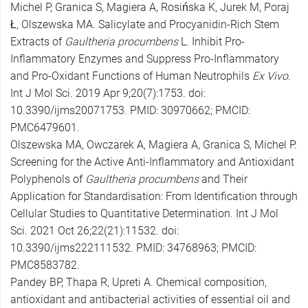
Michel P, Granica S, Magiera A, Rosińska K, Jurek M, Poraj
Ł, Olszewska MA. Salicylate and Procyanidin-Rich Stem
Extracts of
Gaultheria procumbens
L. Inhibit Pro-
Inflammatory Enzymes and Suppress Pro-Inflammatory
and Pro-Oxidant Functions of Human Neutrophils
Ex Vivo
.
Int J Mol Sci. 2019 Apr 9;20(7):1753. doi:
10.3390/ijms20071753. PMID: 30970662; PMCID:
PMC6479601.
Olszewska MA, Owczarek A, Magiera A, Granica S, Michel P.
Screening for the Active Anti-Inflammatory and Antioxidant
Polyphenols of
Gaultheria procumbens
and Their
Application for Standardisation: From Identification through
Cellular Studies to Quantitative Determination. Int J Mol
Sci. 2021 Oct 26;22(21):11532. doi:
10.3390/ijms222111532. PMID: 34768963; PMCID:
PMC8583782.
Pandey BP, Thapa R, Upreti A. Chemical composition,
antioxidant and antibacterial activities of essential oil and