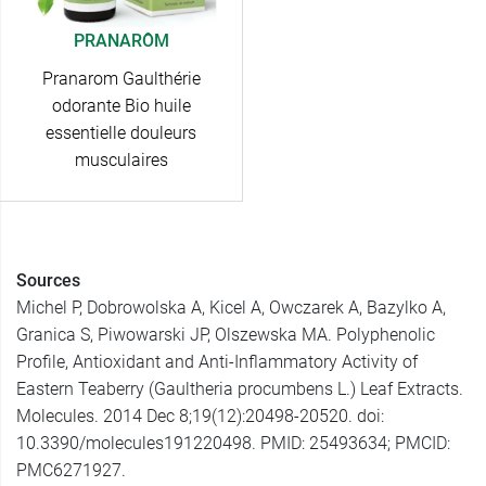
PRANARÔM
Pranarom Gaulthérie
odorante Bio huile
essentielle douleurs
musculaires
Sources
Michel P, Dobrowolska A, Kicel A, Owczarek A, Bazylko A,
Granica S, Piwowarski JP, Olszewska MA. Polyphenolic
Profile, Antioxidant and Anti-Inflammatory Activity of
Eastern Teaberry (Gaultheria procumbens L.) Leaf Extracts.
Molecules. 2014 Dec 8;19(12):20498-20520. doi:
10.3390/molecules191220498. PMID: 25493634; PMCID:
PMC6271927.