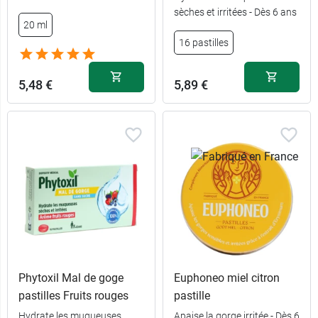
sèches et irritées - Dès 6 ans
20 ml
16 pastilles
5,48 €
5,89 €
Phytoxil Mal de goge
Euphoneo miel citron
pastilles Fruits rouges
pastille
Hydrate les muqueuses
Apaise la gorge irritée - Dès 6