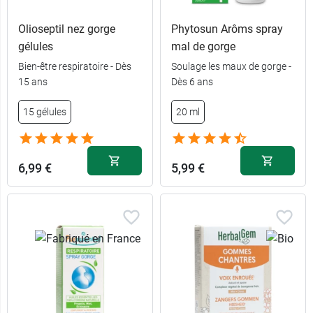
Olioseptil nez gorge
Phytosun Arôms spray
gélules
mal de gorge
Bien-être respiratoire - Dès
Soulage les maux de gorge -
15 ans
Dès 6 ans
15 gélules
20 ml
6,99 €
5,99 €