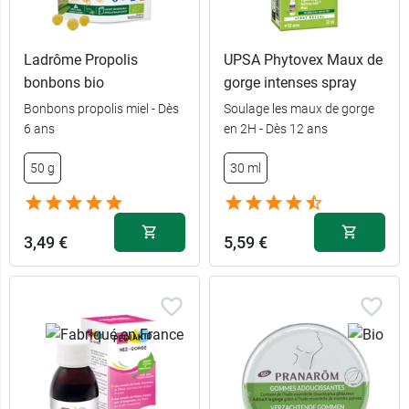
Ladrôme Propolis
UPSA Phytovex Maux de
bonbons bio
gorge intenses spray
Bonbons propolis miel - Dès
Soulage les maux de gorge
6 ans
en 2H - Dès 12 ans
50 g
30 ml
3,49 €
5,59 €