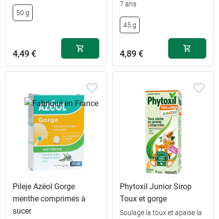
7 ans
50 g
45 g
4,49 €
4,89 €
Pileje Azéol Gorge
Phytoxil Junior Sirop
menthe comprimés à
Toux et gorge
sucer
Soulage la toux et apaise la