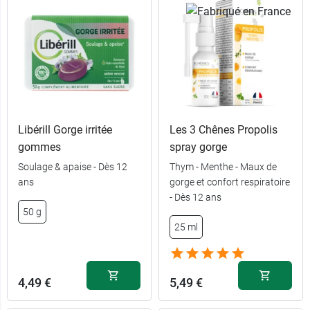
Libérill Gorge irritée
Les 3 Chênes Propolis
gommes
spray gorge
Soulage & apaise - Dès 12
Thym - Menthe - Maux de
ans
gorge et confort respiratoire
- Dès 12 ans
50 g
25 ml
4,49 €
5,49 €