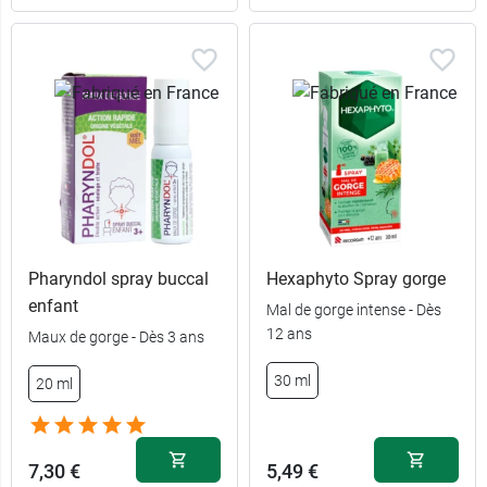
Pharyndol spray buccal
Hexaphyto Spray gorge
enfant
Mal de gorge intense - Dès
12 ans
Maux de gorge - Dès 3 ans
30 ml
20 ml
7,30 €
5,49 €