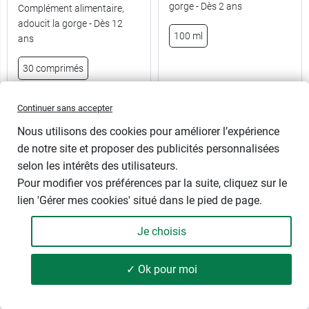
gorge - Dès 2 ans
Complément alimentaire,
adoucit la gorge - Dès 12
100 ml
ans
30 comprimés
4,89 €
7,81 €
Continuer sans accepter
Nous utilisons des cookies pour améliorer l’expérience
de notre site et proposer des publicités personnalisées
selon les intérêts des utilisateurs.
Pour modifier vos préférences par la suite, cliquez sur le
lien 'Gérer mes cookies' situé dans le pied de page.
Je choisis
✓ Ok pour moi
127 produits
FILTRER
Activox citron
Olioseptil Gorge Larynx