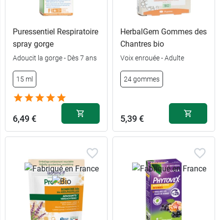
Puressentiel Respiratoire
HerbalGem Gommes des
spray gorge
Chantres bio
Adoucit la gorge - Dès 7 ans
Voix enrouée - Adulte
15 ml
24 gommes
6,49 €
5,39 €