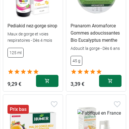
Pediakid nez-gorge sirop
Pranarom Aromaforce
Gommes adoucissantes
Maux de gorge et voies
Bio Eucalyptus menthe
respiratoires - Dès 4 mois
Adoucit la gorge - Dès 6 ans
125 ml
45 g
9,29 €
3,39 €
Prix bas