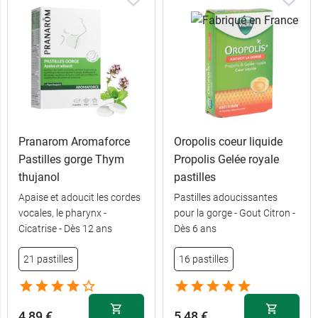
Pranarom Aromaforce
Oropolis coeur liquide
Pastilles gorge Thym
Propolis Gelée royale
thujanol
pastilles
Apaise et adoucit les cordes
Pastilles adoucissantes
vocales, le pharynx -
pour la gorge - Gout Citron -
Cicatrise - Dès 12 ans
Dès 6 ans
21 pastilles
16 pastilles
4,89 €
5,48 €