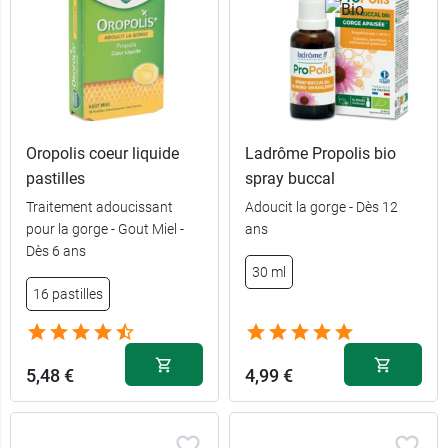
Oropolis coeur liquide
Ladrôme Propolis bio
pastilles
spray buccal
Traitement adoucissant
Adoucit la gorge - Dès 12
pour la gorge - Gout Miel -
ans
Dès 6 ans
30 ml
16 pastilles
5,48 €
4,99 €