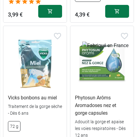
3,99 €
4,39 €
Vicks bonbons au miel
Phytosun Arôms
Aromadoses nez et
Traitement de la gorge sèche
gorge capsules
- Dès 6 ans
Adoucit la gorge et apaise
72 g
les voies respiratoires - Dès
12 ans