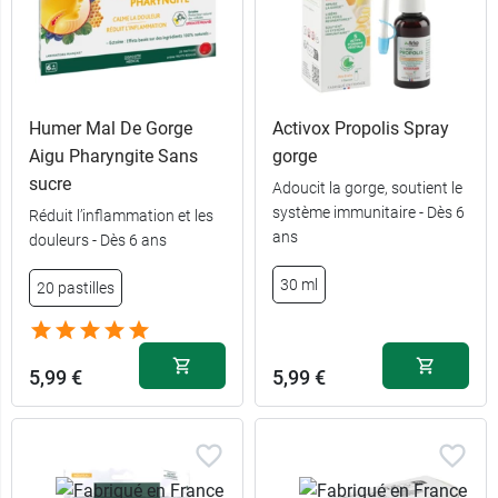
Humer Mal De Gorge
Activox Propolis Spray
Aigu Pharyngite Sans
gorge
sucre
Adoucit la gorge, soutient le
système immunitaire - Dès 6
Réduit l’inflammation et les
ans
douleurs - Dès 6 ans
30 ml
20 pastilles
5,99 €
5,99 €