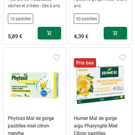
sèches et irritées - Dès 6 ans
ans
16 pastilles
50 pastilles
5,89 €
4,39 €
Prix bas
Phytoxil Mal de gorge
Humer Mal de gorge
pastilles miel citron
aigu Pharyngite Miel
menthe
Citron pastilles