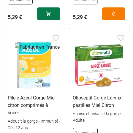
5,29 €
5,29 €
Pileje Azéol Gorge Miel
Olioseptil Gorge Larynx
citron comprimés à
pastilles Miel Citron
sucer
Apaise et assainit la gorge -
Adulte
Adoucit la gorge - Immunité -
Dès 12 ans
24 pastilles