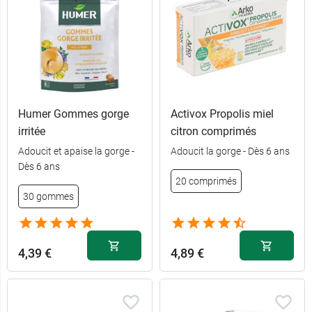
Humer Gommes gorge
Activox Propolis miel
irritée
citron comprimés
Adoucit et apaise la gorge -
Adoucit la gorge - Dès 6 ans
Dès 6 ans
20 comprimés
30 gommes
4,39 €
4,89 €