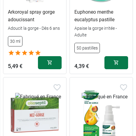
Arkoroyal spray gorge
Euphoneo menthe
adoucissant
eucalyptus pastille
Adoucit la gorge - Dès 6 ans
Apaise la gorge irritée -
Adulte
30 ml
50 pastilles
5,49 €
4,39 €