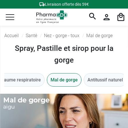
Livraison offerte dès 59€
Accueil
Santé
Nez - gorge - toux
Mal de gorge
Spray, Pastille et sirop pour la
gorge
Baume respiratoire
Mal de gorge
Antitussif naturel