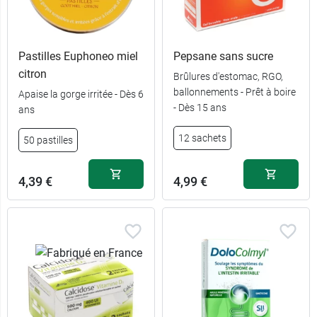
Pastilles Euphoneo miel
Pepsane sans sucre
citron
Brûlures d'estomac, RGO,
ballonnements - Prêt à boire
Apaise la gorge irritée - Dès 6
- Dès 15 ans
ans
12 sachets
50 pastilles
4,39 €
4,99 €