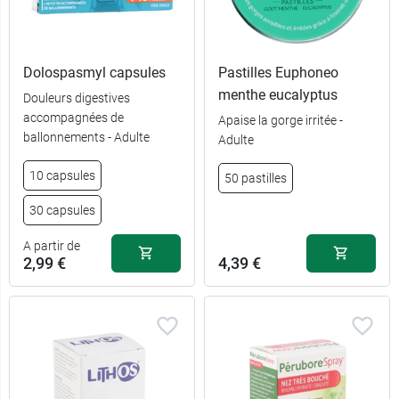
Dolospasmyl capsules
Pastilles Euphoneo
menthe eucalyptus
Douleurs digestives
accompagnées de
Apaise la gorge irritée -
ballonnements - Adulte
Adulte
10 capsules
50 pastilles
30 capsules
A partir de
2,99 €
4,39 €