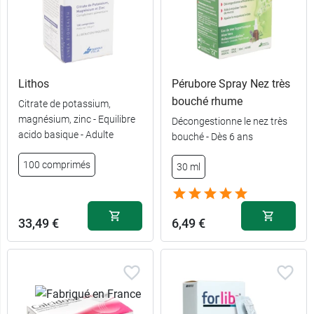
Lithos
Pérubore Spray Nez très
bouché rhume
Citrate de potassium,
magnésium, zinc - Equilibre
Décongestionne le nez très
acido basique - Adulte
bouché - Dès 6 ans
2,99 €
10 capsules
100 comprimés
30 ml
5,99 €
30 capsules
33,49 €
6,49 €