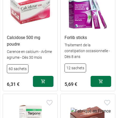
Calcidose 500 mg
Forlib sticks
poudre
Traitement de la
constipation occasionnelle -
Carence en calcium - Arôme
Dès 8 ans
agrume - Dès 30 mois
12 sachets
60 sachets
6,31 €
5,69 €