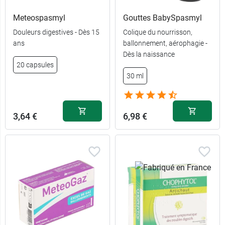
Meteospasmyl
Gouttes BabySpasmyl
Douleurs digestives - Dès 15
Colique du nourrisson,
ans
ballonnement, aérophagie -
Dès la naissance
20 capsules
30 ml
3,64 €
6,98 €