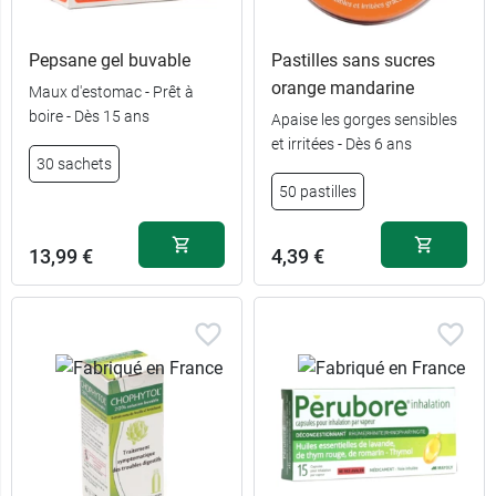
Pepsane gel buvable
Pastilles sans sucres
orange mandarine
Maux d'estomac - Prêt à
boire - Dès 15 ans
Apaise les gorges sensibles
et irritées - Dès 6 ans
30 sachets
50 pastilles
13,99 €
4,39 €