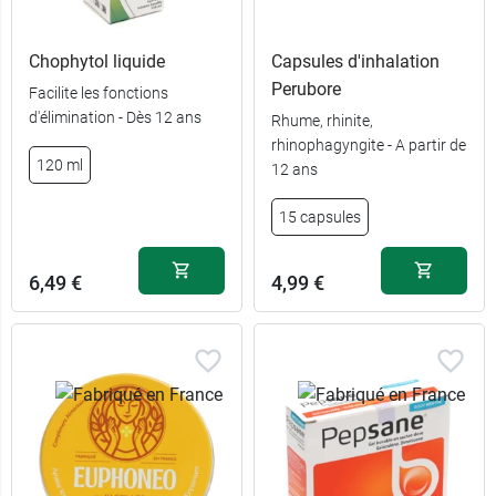
Chophytol liquide
Capsules d'inhalation
Perubore
Facilite les fonctions
d'élimination - Dès 12 ans
Rhume, rhinite,
rhinophagyngite - A partir de
120 ml
12 ans
15 capsules
6,49 €
4,99 €