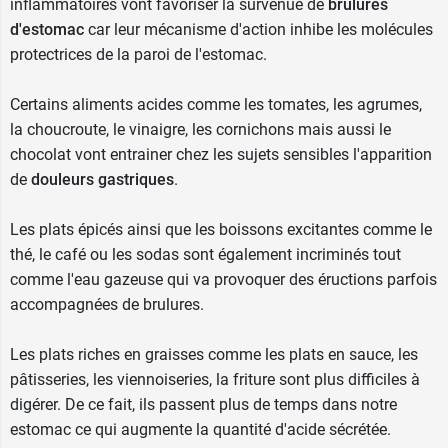
le millepertuis (dépression)
inflammatoires
vont favoriser la survenue de
brulures
le cilostazol (claudication intermittente)
d'estomac
car leur mécanisme d'action inhibe les molécules
Dans tous ces cas de figure, prévenez votre
protectrices de la paroi de l'estomac.
médecin avant de prendre du Mopralpro.
Certains aliments acides comme les tomates, les agrumes,
Ne pas prendre ce médicament avant 18 ans. Ne
la choucroute, le vinaigre, les cornichons mais aussi le
pas utiliser en cas d'allergie à l'un des
chocolat vont entrainer chez les sujets sensibles l'apparition
composants.
de
douleurs gastriques
.
Avant de prendre ce médicament, lire
Les plats épicés ainsi que les boissons excitantes comme le
attentivement la notice.
thé, le café ou les sodas sont également incriminés tout
comme l'eau gazeuse qui va provoquer des éructions parfois
Conditionnement
: boîte de 7 ou de 14
accompagnées de brulures.
comprimés gastro-résistants
Les plats riches en graisses comme les plats en sauce, les
Si vous avez encore des remontées acides en
pâtisseries, les viennoiseries, la friture sont plus difficiles à
début de traitement, vous pouvez associer les
digérer. De ce fait, ils passent plus de temps dans notre
sticks de Rennie Liquo
à la prise de Mopral Pro.
estomac ce qui augmente la quantité d'acide sécrétée.