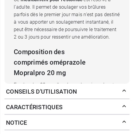
l'adulte. Il permet de soulager vos brûlures
parfois dès le premier jour mais n'est pas destiné
à vous apporter un soulagement instantané, il
peut être nécessaire de poursuivre le traitement
2 ou 3 jours pour ressentir une amélioration.
Composition des
comprimés oméprazole
Mopralpro 20 mg
En plus des 20 mg d'oméprazole qui représente
CONSEILS D'UTILISATION
la substance active de Mopralpro, ces
comprimés pour les brûlures d'estomac
CARACTÉRISTIQUES
comportent aussi les excipients suivants :
monostéarate de glycérol 40-55,
NOTICE
hydroxypropylcellulose, hypromellose, oxyde de
fer rouge/brun, stéarate de magnésium,