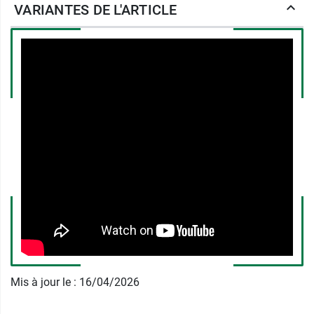
copolymère d'acide méthacrylique, cellulose
VARIANTES DE L'ARTICLE
microcristalline, paraffine, macrogol 6000,
polysorbate 80, crospovidone, hydroxyde de
sodium, stéarylfumarate de sodium, sphères de
saccharose, talc, dioxyde de titane, citrate de
triéthyle.
Mopralpro est l'équivalent du
Mopral sans
ordonnance
.
Posologie de Mopralpro 20 mg
d'oméprazole
1 comprimé par jour avant le repas avec un verre
d'eau non gazeuse, pendant 14 jours.
Mis à jour le : 16/04/2026
On choisira le matin si les symptômes
prédominent la journée et le soir si ceux-ci sont