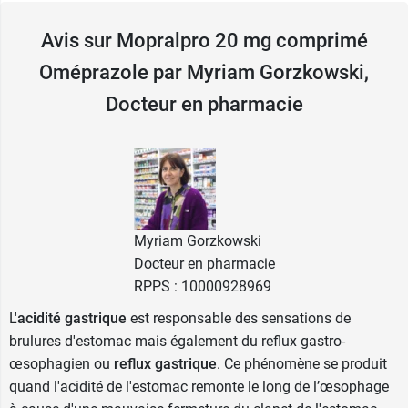
plus importants la nuit.
Avis sur Mopralpro 20 mg comprimé
Les comprimés de Mopralpro contiennent des
Oméprazole par Myriam Gorzkowski,
micro-granules et ne doivent pas être croqués.
Docteur en pharmacie
Si nécessaire, le comprimé peut être dissout
dans un verre d'eau (non gazeuse) ou de jus de
fruit, ou dans une compote.
Ne pas dissoudre les comprimés dans de l'eau
gazeuse ou du lait.
Précautions d'emploi de Mopral
Myriam Gorzkowski
Docteur en pharmacie
pro
RPPS : 10000928969
Un avis médical sera nécessaire avant de
L'
acidité gastrique
est responsable des sensations de
prendre
Mopralpro
pendant la grossesse ou
brulures d'estomac mais également du reflux gastro-
l'allaitement.
œsophagien ou
reflux gastrique
. Ce phénomène se produit
quand l'acidité de l'estomac remonte le long de l’œsophage
La prise de ce
médicament pour l'estomac
peut