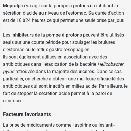
Mopralpro
va agir sur la pompe à protons en inhibant la
Ne prenez pas les comprimés de
Mopralpro
si
sécrétion d'acide au niveau de l'estomac. Sa durée d'action
vous êtes sous traitement de nelfinavir (infection
est de 18 à24 heures ce qui permet une seule prise par jour.
par le VIH).
Les
inhibiteurs de la pompe à protons
peuvent être utilisés
En cas de traitement par
seuls sur une courte période pour soulager les
brulures
d'estomac
ou le reflux gastro-œsophagien.
le kétoconazole, itraconazole ou
Ils sont également utilisés en association avec des
voriconazole (traitement des mycoses)
antibiotiques dans l'éradication de la bactérie
Helicobacter
le clopidogrel, la warfarine, les anti
pylori
retrouvée dans la majorité des
ulcères
. Dans ce cas
vitamines K (prévention de la formation de
particulier, on cherche à obtenir une meilleure efficacité des
caillots sanguins)
antibiotiques qui sont inactifs en milieu acide. Par ailleurs, le
la digoxine (maladie cardiaque)
fait de stopper la sécrétion acide permet à la paroi de
la phénytoïne (épilepsie)
cicatriser.
le diazépam (anxiété)
la rifampicine (tuberculose)
Facteurs favorisants
l'atazanavir, le saquinavir (infection du VIH)
le tacrolimus (greffe)
La prise de médicaments comme l'
aspirine
ou les
anti-