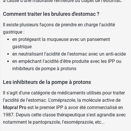
à cause d'une mauvaise fermeture du clapet de l'estomac.
masquer les symptômes d'une autre maladie.
Vous devez donc en parler avec votre médecin si
Comment traiter les brulures d'estomac ?
vous avez une perte de poids inexpliquée, que
Il existe plusieurs façons de prendre en charge l'acidité
vous avez des troubles de la déglutition, des
gastrique :
douleurs d'estomac persistantes et violentes,
en protégeant la muqueuse avec un pansement
vous avez des selles noires, de la diarrhée
gastrique
importante, vous vomissez de la nourriture ou du
en neutralisant l'acidité de l'estomac avec un anti-acide
sang, vous avez ou avez eu un ulcère gastrique,
en empêchant l'acidité d'être produite avec les IPP ou
vous avez un problème hépatique, vous devez
inhibiteurs de pompe à protons
faire un examen sanguin spécifique
(Chromogranine A), vous avez plus de 55 ans et
Les inhibiteurs de la pompe à protons
prenez tous les jours un médicament contre
l'indigestion.
Il s'agit d'une catégorie de médicaments utilisés pour traiter
l'acidité de l'estomac. L'oméprazole, la molécule active de
L'utilisation de
Mopralpro
est déconseillée chez
Mopral Pro
est le premier IPP à avoir été commercialisé en
les patients intolérants au fructose ou avec un
1987. Depuis cette classe thérapeutique s'est agrandie avec
syndrome de malabsorption du glucose et du
notamment le pantoprazole, l'esoméprazole, etc...
galactose.