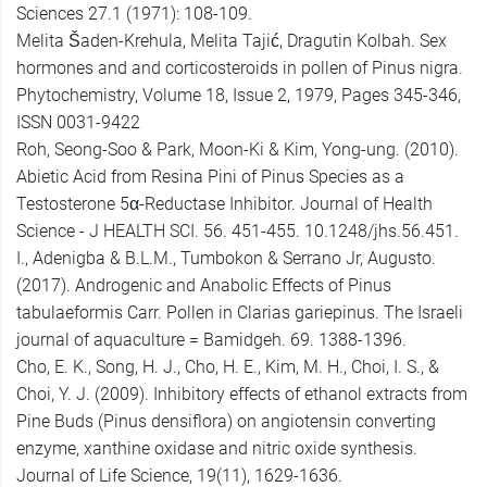
Sciences 27.1 (1971): 108-109.
Melita Šaden-Krehula, Melita Tajić, Dragutin Kolbah. Sex
hormones and and corticosteroids in pollen of Pinus nigra.
Phytochemistry, Volume 18, Issue 2, 1979, Pages 345-346,
ISSN 0031-9422
Roh, Seong-Soo & Park, Moon-Ki & Kim, Yong-ung. (2010).
Abietic Acid from Resina Pini of Pinus Species as a
Testosterone 5α-Reductase Inhibitor. Journal of Health
Science - J HEALTH SCI. 56. 451-455. 10.1248/jhs.56.451.
I., Adenigba & B.L.M., Tumbokon & Serrano Jr, Augusto.
(2017). Androgenic and Anabolic Effects of Pinus
tabulaeformis Carr. Pollen in Clarias gariepinus. The Israeli
journal of aquaculture = Bamidgeh. 69. 1388-1396.
Cho, E. K., Song, H. J., Cho, H. E., Kim, M. H., Choi, I. S., &
Choi, Y. J. (2009). Inhibitory effects of ethanol extracts from
Pine Buds (Pinus densiflora) on angiotensin converting
enzyme, xanthine oxidase and nitric oxide synthesis.
Journal of Life Science, 19(11), 1629-1636.