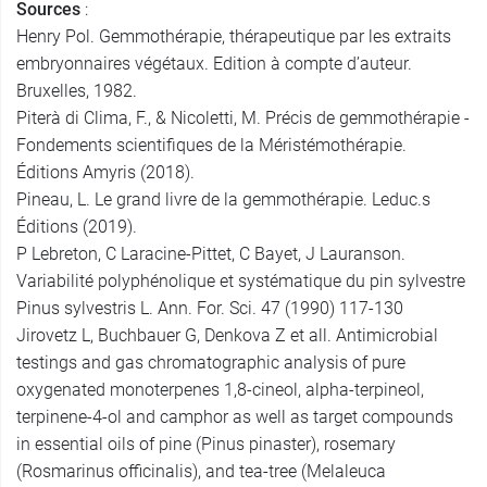
Sources
:
Henry Pol. Gemmothérapie, thérapeutique par les extraits
embryonnaires végétaux. Edition à compte d’auteur.
Bruxelles, 1982.
Piterà di Clima, F., & Nicoletti, M. Précis de gemmothérapie -
Fondements scientifiques de la Méristémothérapie.
Éditions Amyris (2018).
Pineau, L. Le grand livre de la gemmothérapie. Leduc.s
Éditions (2019).
P Lebreton, C Laracine-Pittet, C Bayet, J Lauranson.
Variabilité polyphénolique et systématique du pin sylvestre
Pinus sylvestris L. Ann. For. Sci. 47 (1990) 117-130
Jirovetz L, Buchbauer G, Denkova Z et all. Antimicrobial
testings and gas chromatographic analysis of pure
oxygenated monoterpenes 1,8-cineol, alpha-terpineol,
terpinene-4-ol and camphor as well as target compounds
in essential oils of pine (Pinus pinaster), rosemary
(Rosmarinus officinalis), and tea-tree (Melaleuca