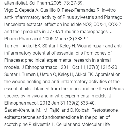
alternifolia). Sci Pharm.2005. 73: 27-39.
Vigo E, Cepeda A, Gualillo O, Perez-Fernandez R. In-vitro
anti-inflammatory activity of Pinus sylvestris and Plantago
lanceolata extracts: effect on inducible NOS, COX-1, COX-2
and their products in J774A.1 murine macrophages. J
Pharm Pharmacol. 2005 Mar;57(3):383-91.
Tumen I, Akkol EK, Süntar I, Keleş H. Wound repair and anti-
inflammatory potential of essential oils from cones of
Pinaceae: preclinical experimental research in animal
models. J Ethnopharmacol. 2011 Oct 11;137(3):1215-20
Süntar I, Tumen I, Ustün O, Keleş H, Akkol EK. Appraisal on
the wound healing and anti-inflammatory activities of the
essential oils obtained from the cones and needles of Pinus
species by in vivo and in vitro experimental models. J
Ethnopharmacol. 2012 Jan 31;139(2):533-40.
Šaden-Krehula, M., M. Tajić, and D. Kolbah. Testosterone,
epitestosterone and androstenedione in the pollen of
scotch pine P. silvestris L. Cellular and Molecular Life