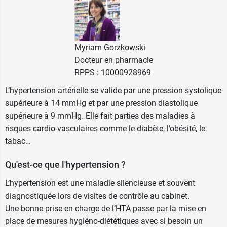
Voie orale.
3 gélules par jour, à prendre avec un grand verre
d'eau.
Myriam Gorzkowski
Poids net :
17,7 g
Docteur en pharmacie
Conditionnement :
flacon de 60 gélules d'origine
RPPS : 10000928969
végétale (20 jours)
L’hypertension artérielle se valide par une pression systolique
supérieure à 14 mmHg et par une pression diastolique
Ce laboratoire propose sous la forme de gélules
supérieure à 9 mmHg. Elle fait parties des maladies à
différentes plantes, par exemple
Marronnier
risques cardio-vasculaires comme le diabète, l’obésité, le
d'Inde en gélules Naturactive
.
tabac…
Fabricant
Qu'est-ce que l'hypertension ?
FABRE NATURACTIVE
L’hypertension est une maladie silencieuse et souvent
29 Avenue du Sidobre
diagnostiquée lors de visites de contrôle au cabinet.
81100 CASTRES
Une bonne prise en charge de l’HTA passe par la mise en
France
place de mesures hygiéno-diététiques avec si besoin un
05 63 51 68 00