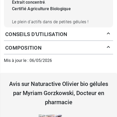
Extrait concentré
.
Certifié Agriculture Biologique
Le plein d'actifs dans de petites gélules !
CONSEILS D'UTILISATION
Extrait concentré : c'est quoi ?
C'est le fruit du procédé visant à extraire les
COMPOSITION
composants « utiles » de la plante afin d'en
décupler les vertus.
Mis à jour le : 06/05/2026
Naturactive concentre les principes actifs de la
plante dans ses gélules : 3 à 5 kg de feuilles
d'olivier sont nécessaires pour obtenir 1 kg
Avis sur Naturactive Olivier bio gélules
d'extrait natif.
par Myriam Gorzkowski, Docteur en
Posologie de Naturactive Olivier
pharmacie
bio gélules