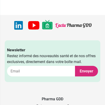
Newsletter
Restez informé des nouveautés santé et de nos offres
exclusives, directement dans votre boîte mail.
1,49 €
Zentiva
Envoyer
1,49 €
Eg Labo
1,49 €
Viatris
Pharma GDD