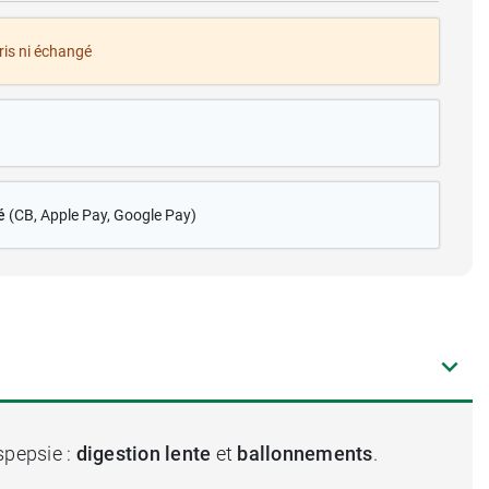
pris ni échangé
é
(CB
, Apple Pay, Google Pay)
spepsie :
digestion lente
et
ballonnements
.