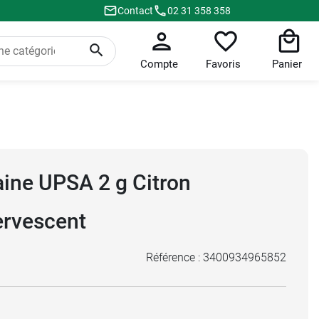
Contact
02 31 358 358
Compte
Favoris
Panier
aine UPSA 2 g Citron
ervescent
Référence :
3400934965852