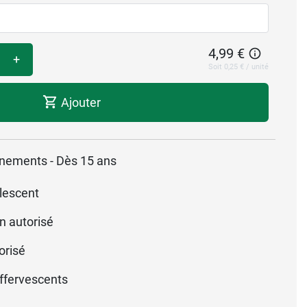
4,99 €
+
Soit 0,25 € / unité
Ajouter
lonnements - Dès 15 ans
lescent
n autorisé
orisé
fervescents