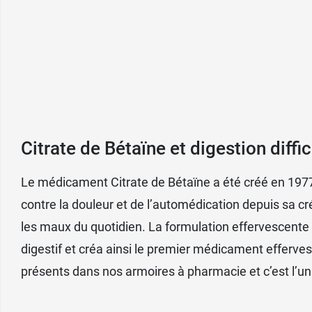
Ce médicament peut, comme tout médicament,
monde.
Dans certains cas, ce médicament peut être 
de la peau, ou brusque gonflement du visage
Conditionnement
: 2 tubes de 10 comprimé
Citrate de Bétaïne et digestion diffic
Le médicament Citrate de Bétaïne a été créé en 1977
En cas de douleurs abdominales et de spasm
contre la douleur et de l’automédication depuis sa c
les maux du quotidien. La formulation effervescente 
digestif et créa ainsi le premier médicament efferve
présents dans nos armoires à pharmacie et c’est l’un