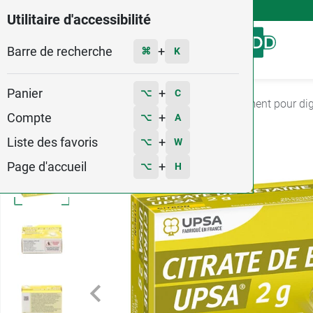
4,9
Voir les 58579 avis
Utilitaire d'accessibilité
Barre de recherche
Menu
+
⌘
K
Panier
+
⌥
C
Accueil
Médicaments
Digestion
Médicament pour dig
Compte
+
⌥
A
Liste des favoris
+
⌥
W
Page d'accueil
+
⌥
H