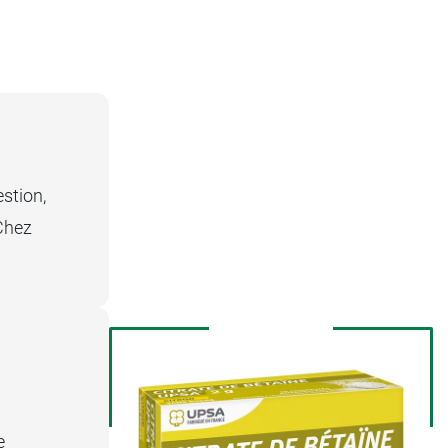
estion,
 Chez
e