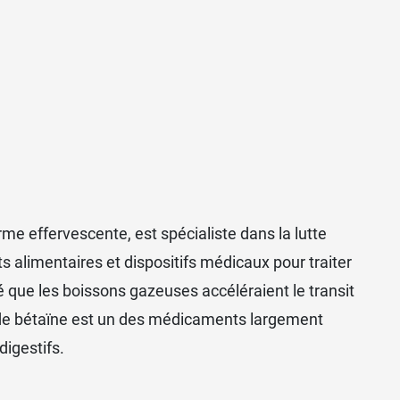
nt pas systématiquement chez tout le
boutons et/ou démangeaisons et/ou rougeurs
orme effervescente, est spécialiste dans la lutte
 alimentaires et dispositifs médicaux pour traiter
 que les boissons gazeuses accéléraient le transit
te de bétaïne est un des médicaments largement
igestifs.