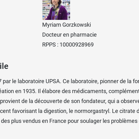
 avoir des effets indésirables, mais ils ne survienne
Myriam Gorzkowski
à l'origine de la survenue d'une réaction allergique (
Docteur en pharmacie
 et du cou).
RPPS : 10000928969
s effervescents
ile
 par le laboratoire
UPSA
. Ce laboratoire, pionner de la f
es, ayez le réflexe
Colpermin en capsules
.
réation en 1935. Il élabore des médicaments, compléments
provient de la découverte de son fondateur, qui a observé
scent favorisant la digestion, le normorgastryl. Le citra
 des plus vendus en France pour soulager les problèmes d