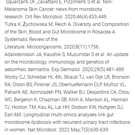
Squarzanti DF, Zavattaro E, Pizzimenti S et al. Non-
Melanoma Skin Cancer: news from microbiota
research. Crit Rev Microbiol. 2020;46(4):433-449.
Tutka K, Żychowska M, Reich A. Diversity and Composition
of the Skin, Blood and Gut Microbiome in Rosacea-A
Systematic Review of the
Literature. Microorganisms. 2020;8(11):1756.
Adalsteinsson JA, Kaushik S, Muzumdar S et al. An update
on the microbiology, immunology and genetics of
seborrheic dermatitis. Exp Dermatol. 2020;29(5):481-489.
Worby CJ, Schreiber HL 4th, Straub TJ, van Dijk LR, Bronson
RA, Olson BS, Pinkner JS, Obernuefemann CLP, Muñoz VL,
Paharik AE, Azimzadeh PN, Walker BJ, Desjardins CA, Chou
WC, Bergeron K, Chapman SB, Klim A, Manson AL, Hannan
TJ, Hooton TM, Kau AL, Lai HH, Dodson KW, Hultgren SJ,
Earl AM. Longitudinal multi-omics analyses link gut
microbiome dysbiosis with recurrent urinary tract infections
in women. Nat Microbiol. 2022 May;7(5):630-639.