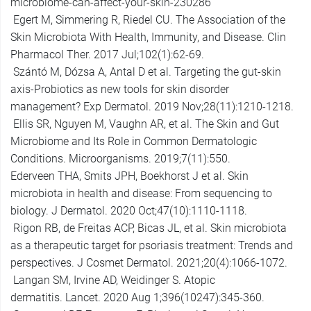
microbiome-can-affect-your-skin-230286
Egert M, Simmering R, Riedel CU. The Association of the
Skin Microbiota With Health, Immunity, and Disease. Clin
Pharmacol Ther. 2017 Jul;102(1):62-69.
Szántó M, Dózsa A, Antal D et al. Targeting the gut-skin
axis-Probiotics as new tools for skin disorder
management? Exp Dermatol. 2019 Nov;28(11):1210-1218.
Ellis SR, Nguyen M, Vaughn AR, et al. The Skin and Gut
Microbiome and Its Role in Common Dermatologic
Conditions. Microorganisms. 2019;7(11):550.
Ederveen THA, Smits JPH, Boekhorst J et al. Skin
microbiota in health and disease: From sequencing to
biology. J Dermatol. 2020 Oct;47(10):1110-1118.
Rigon RB, de Freitas ACP, Bicas JL, et al. Skin microbiota
as a therapeutic target for psoriasis treatment: Trends and
perspectives. J Cosmet Dermatol. 2021;20(4):1066-1072.
Langan SM, Irvine AD, Weidinger S. Atopic
dermatitis. Lancet. 2020 Aug 1;396(10247):345-360.