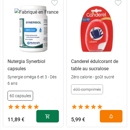
Nutergia Synerbiol
Canderel édulcorant de
capsules
table au sucralose
Synergie oméga 6 et 3 - Dès
Zéro calorie - goût sucré
6 ans
400 comprimés
60 capsules
11,89 €
5,99 €