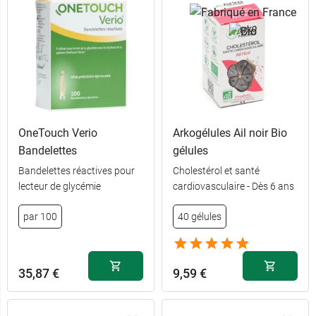
OneTouch Verio
Arkogélules Ail noir Bio
Bandelettes
gélules
Bandelettes réactives pour
Cholestérol et santé
lecteur de glycémie
cardiovasculaire - Dès 6 ans
par 100
40 gélules
35,87 €
9,59 €