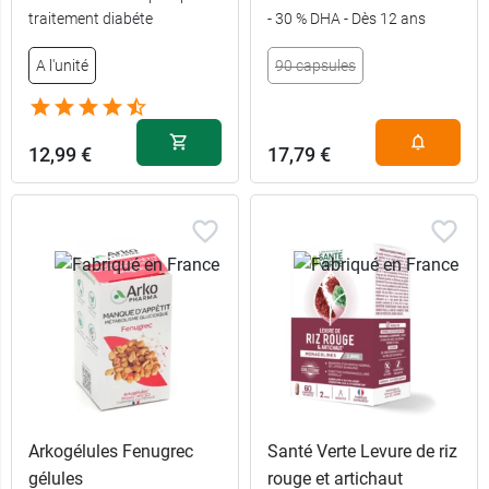
traitement diabéte
- 30 % DHA - Dès 12 ans
A l'unité
90 capsules
11,89 €
8,99 €
60 gélules
60 capsules
19,98 €
15,99 €
120 gélules
112 capsules
12,99 €
17,79 €
Arkogélules Fenugrec
Santé Verte Levure de riz
gélules
rouge et artichaut