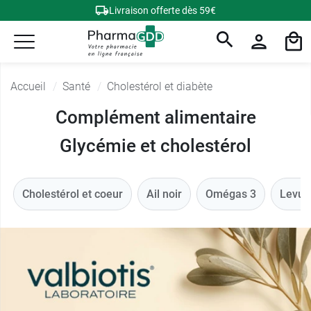
Livraison offerte dès 59€
Accueil
Santé
Cholestérol et diabète
Complément alimentaire
Glycémie et cholestérol
Cholestérol et coeur
Ail noir
Omégas 3
Levure