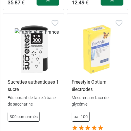
35,87 €
12,49 €
Sucrettes authentiques 1
Freestyle Optium
sucre
électrodes
Édulcorant de table à base
Mesurer son taux de
de saccharine
glycémie
300 comprimés
par 100