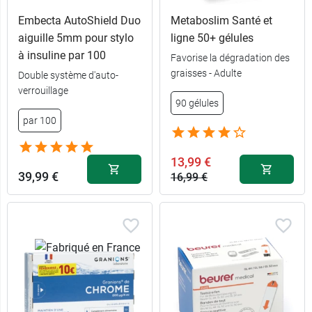
Embecta AutoShield Duo
Metaboslim Santé et
aiguille 5mm pour stylo
ligne 50+ gélules
à insuline par 100
Favorise la dégradation des
graisses - Adulte
Double système d'auto-
verrouillage
90 gélules
par 100
13,99 €
39,99 €
16,99 €