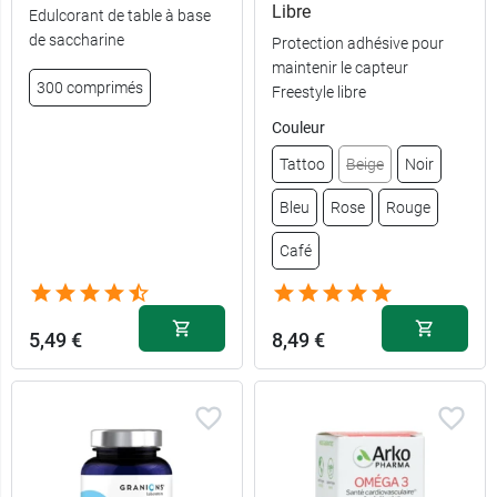
Libre
Edulcorant de table à base
de saccharine
Protection adhésive pour
maintenir le capteur
300 comprimés
Freestyle libre
Couleur
Tattoo
Beige
Noir
Bleu
Rose
Rouge
Café
5,49 €
8,49 €