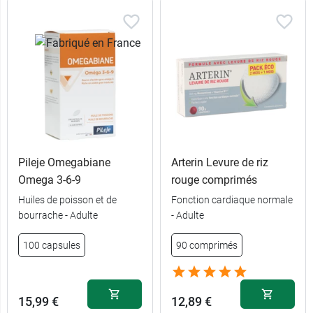
Pileje Omegabiane
Arterin Levure de riz
Omega 3-6-9
rouge comprimés
Huiles de poisson et de
Fonction cardiaque normale
bourrache - Adulte
- Adulte
15,69 €
240 capsules
100 capsules
90 comprimés
6,39 €
60 capsules
15,99 €
12,89 €