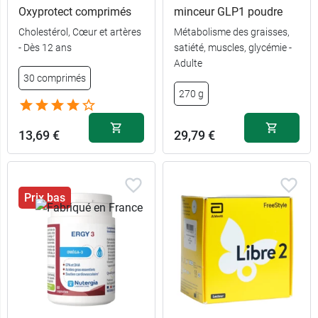
Oxyprotect comprimés
minceur GLP1 poudre
Cholestérol, Cœur et artères
Métabolisme des graisses,
- Dès 12 ans
satiété, muscles, glycémie -
9,89 €
80 gélules
Adulte
30 comprimés
270 g
6,39 €
40 gélules
13,69 €
29,79 €
Prix bas