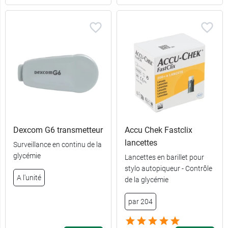
15,69 €
180 capsules
Dexcom G6 transmetteur
Accu Chek Fastclix
lancettes
Surveillance en continu de la
glycémie
Lancettes en barillet pour
stylo autopiqueur - Contrôle
A l'unité
de la glycémie
par 204