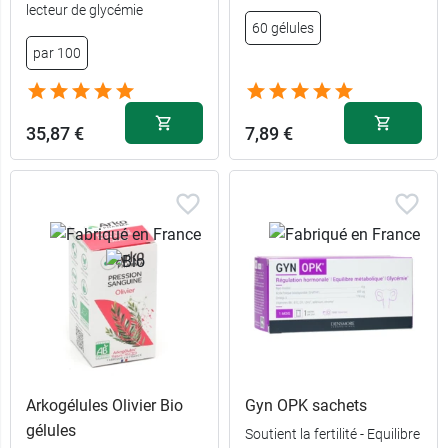
lecteur de glycémie
60 gélules
10,49 €
0,5 ml
par 100
10,49 €
1 ml
35,87 €
7,89 €
Arkogélules Olivier Bio
Gyn OPK sachets
gélules
Soutient la fertilité - Equilibre