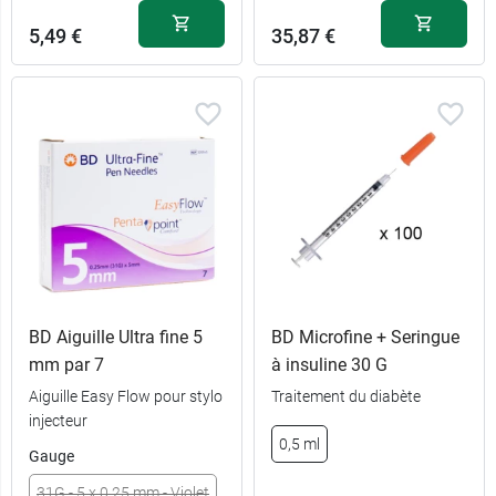
5,49 €
35,87 €
BD Aiguille Ultra fine 5
BD Microfine + Seringue
mm par 7
à insuline 30 G
Aiguille Easy Flow pour stylo
Traitement du diabète
injecteur
0,5 ml
Gauge
31G - 5 x 0,25 mm - Violet