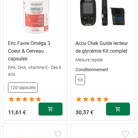
Eric Favre Oméga 3
Accu Chek Guide lecteur
Coeur & Cerveau
de glycémie Kit complet
capsules
Mesure rapide
EPA, DHA, vitamine E - Dès 6
Conditionnement
ans
8,99 €
Kit
30 ampoules
120 capsules
2 x 30
15,99 €
ampoules
11,61 €
30,37 €