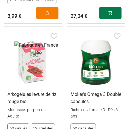
3,99 €
27,04 €
Arkogélules levure de riz
Moller's Omega 3 Double
rouge bio
capsules
Monascus purpureus -
Riche en vitamine D - Dès 6
Adulte
ans
60 gélules
120 gélules
60 capsules