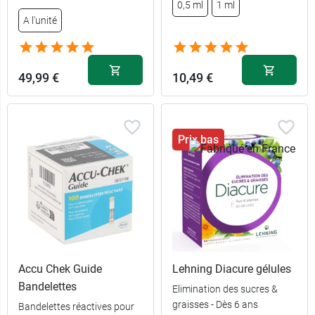
0,5 ml
1 ml
A l'unité
49,99 €
10,49 €
Prix bas
Accu Chek Guide
Lehning Diacure gélules
Bandelettes
Elimination des sucres &
graisses - Dès 6 ans
Bandelettes réactives pour