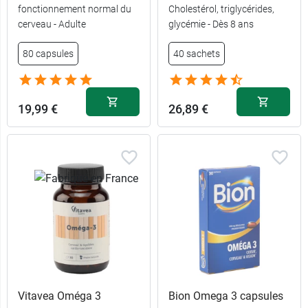
fonctionnement normal du
Cholestérol, triglycérides,
cerveau - Adulte
glycémie - Dès 8 ans
60
9,99 €
80 capsules
40 sachets
comprimés
2 x 60
16,89 €
comprimés
19,99 €
26,89 €
Vitavea Oméga 3
Bion Omega 3 capsules