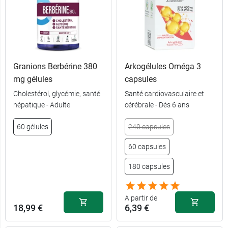
8,49 €
Tattoo
Granions Berbérine 380
Arkogélules Oméga 3
8,49 €
Beige
mg gélules
capsules
Cholestérol, glycémie, santé
Santé cardiovasculaire et
8,49 €
Noir
hépatique - Adulte
cérébrale - Dès 6 ans
60 gélules
240 capsules
8,49 €
Bleu
60 capsules
8,49 €
Rose
180 capsules
8,49 €
Rouge
A partir de
18,99 €
6,39 €
8,49 €
Café