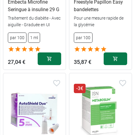
Embecta Microfine
Freestyle Papillon Easy
Seringue à insuline 29 G
bandelettes
Traitement du diabète - Avec
Pour une mesure rapide de
aiguille - Graduée en UI
la glycémie
par 100
1 ml
par 100
27,04 €
35,87 €
-3€