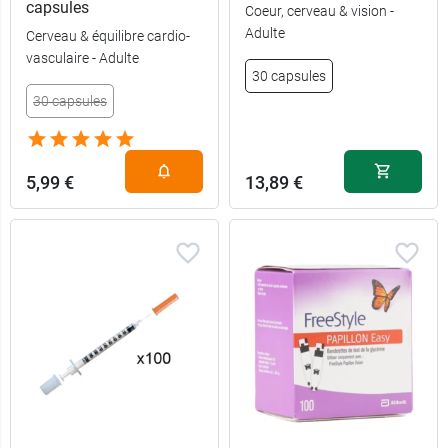
capsules
Coeur, cerveau & vision -
Adulte
Cerveau & équilibre cardio-
vasculaire - Adulte
30 capsules
30 capsules
5,99 €
13,89 €