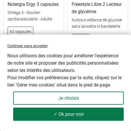
Nutergia Ergy 3 capsules
Freestyle Libre 2 Lecteur
de glycémie
Oméga 3 - Soutien
cardiovasculaire - Adulte
Autosurveillance de glucose
sans lancette ni bandelette
60 capsules
A l'unité
180 capsules
Continuer sans accepter
Nous utilisons des cookies pour améliorer l’expérience
A partir de
de notre site et proposer des publicités personnalisées
11,90 €
49,99 €
selon les intérêts des utilisateurs.
Pour modifier vos préférences par la suite, cliquez sur le
lien 'Gérer mes cookies' situé dans le pied de page.
Je choisis
✓ Ok pour moi
175 produits
FILTRER