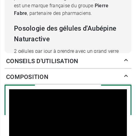
est une marque française du groupe
Pierre
Fabre
, partenaire des pharmaciens.
Posologie des gélules d'Aubépine
Naturactive
2 gélules par jour à prendre avec un grand verre
d'eau,
CONSEILS D'UTILISATION
Voie orale,
Dès 12 ans.
COMPOSITION
Produit convenant au régime végan.
Conditionnement :
Boite de 30 gélules, pour un
programme de 15 jours
Retrouvez également
Seriane Anxiété
développé
par le laboratoire Naturactive en gélules.