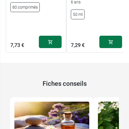
6 ans
80 comprimés
50 ml
7,73 €
7,29 €
Fiches conseils