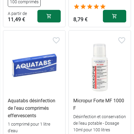
100 comprimés
A partir de
11,49 €
8,79 €
Aquatabs désinfection
Micropur Forte MF 1000
de l'eau comprimés
F
effervescents
Désinfection et conservation
de l'eau potable - Dosage
1 comprimé pour 1 litre
50
11,49 €
10ml pour 100 litres
d'eau
comprimés