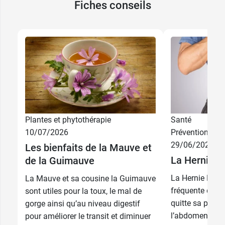
Fiches conseils
Plantes et phytothérapie
Santé
10/07/2026
Prévention
7,99 €
7 comprimés
29/06/2026
Les bienfaits de la Mauve et
La Hernie H
de la Guimauve
14
13,99 €
comprimés
La Hernie Hiata
La Mauve et sa cousine la Guimauve
fréquente de l’
sont utiles pour la toux, le mal de
quitte sa posit
gorge ainsi qu’au niveau digestif
l’abdomen pour
pour améliorer le transit et diminuer