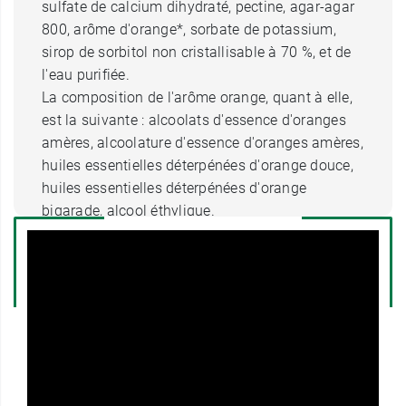
sulfate de calcium dihydraté, pectine, agar-agar
800, arôme d'orange*, sorbate de potassium,
sirop de sorbitol non cristallisable à 70 %, et de
l'eau purifiée.
La composition de l'arôme orange, quant à elle,
est la suivante : alcoolats d'essence d'oranges
amères, alcoolature d'essence d'oranges amères,
huiles essentielles déterpénées d'orange douce,
huiles essentielles déterpénées d'orange
bigarade, alcool éthylique.
Quelle est la posologie du
médicament Phosphalugel pour
l'estomac ?
La posologie recommandée est une prise au
moment des douleurs, généralement 1 à 2
sachets par prise, 2 à 3 fois par jour.