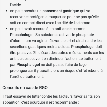
l'acide.
L'effet de nombreux médicaments peut être
on peut prendre un
pansement gastrique
qui va
diminué par les antiacides. C'est pourquoi il est
recouvrir et protéger la muqueuse pour ne pas qu'elle
important de signaler à votre médecin ou
soit en contact direct avec l'acidité de l'estomac.
pharmacien tout autre traitement en cours.
on peut avoir recours à un
anti-acide
comme
Par précaution, l'antiacide et un autre
Phosphalugel.
Sa substance active : le phosphate
médicament ne doivent pas être utilisé au même
d'aluminium va agir en élevant le pH et ainsi rendre les
moment. L'autre médicament pourra ainsi être
sécrétions gastriques moins acides.
Phosphalugel
doit
pris à distance de l'antiacide, 2 heures avant par
être pris avec 2h d'écart des autres médicaments car les
exemple.
anti-acides peuvent en diminuer l'action. Le traitement
par
Phosphalugel
ne doit pas se faire de façon
Phosphalugel peut-il être pris par la
prolongée car il y aurait alors un risque d'effet rebond à
femme enceinte ou allaitante ?
l'arrêt du traitement.
Phosphalugel doit être utilisé avec prudence
Conseils en cas de RGO
durant la grossesse et l'allaitement.
De manière générale, demandez toujours son
Il faut essayer de lutter contre les facteurs favorisants son
avis à votre médecin ou pharmacien avant de
apparition, c'est pourquoi il est recommandé :
prendre un médicament, notamment si vous êtes