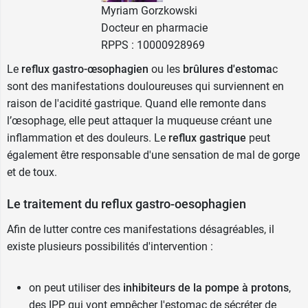
Myriam Gorzkowski
contacter ce dernier avant de
Docteur en pharmacie
prendre
Phosphalugel
.
RPPS : 10000928969
Son utilisation est déconseillée chez les sujets
Le
reflux gastro-œsophagien
ou les
brûlures d'estoma
c
intolérants au fructose.
sont des manifestations douloureuses qui surviennent en
La présence de sorbitol dans sa formule peut
raison de l'acidité gastrique. Quand elle remonte dans
provoquer des troubles digestifs légers tels que
l’œsophage, elle peut attaquer la muqueuse créant une
la diarrhée par exemple (valeur calorique 2,6
inflammation et des douleurs. Le
reflux gastrique
peut
kcal/g de sorbitol).
également être responsable d'une sensation de mal de gorge
et de toux.
Si les troubles ne disparaissent pas en 7 jours de
Le traitement du reflux gastro-oesophagien
traitement, il est nécessaire de consulter votre
médecin.
Afin de lutter contre ces manifestations désagréables, il
De même, ce dernier doit être consulté si les
existe plusieurs possibilités d'intervention :
douleurs sont associées à de la fièvre ou à des
vomissements.
on peut utiliser des
inhibiteurs de la pompe à protons
,
Phosphalugel et les autres médicaments
des IPP qui vont empêcher l'estomac de sécréter de