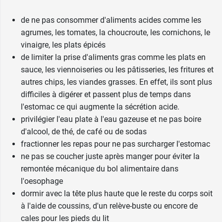
enceinte ou que vous allaitez.
de ne pas consommer d'aliments acides comme les
agrumes, les tomates, la choucroute, les cornichons, le
Phosphalugel, quels effets
vinaigre, les plats épicés
secondaires ?
de limiter la prise d'aliments gras comme les plats en
sauce, les viennoiseries ou les pâtisseries, les fritures et
Phosphalugel peut entraîner une constipation.
autres chips, les viandes grasses. En effet, ils sont plus
difficiles à digérer et passent plus de temps dans
Conditionnement
: boîte de 26 sachets de 20 g
l'estomac ce qui augmente la sécrétion acide.
Pour rétablir l'équilibre acido-basique de votre
privilégier l'eau plate à l'eau gazeuse et ne pas boire
organisme, nous vous recommandons le
d'alcool, de thé, de café ou de sodas
complément alimentaire Biocyte pH Basic
.
fractionner les repas pour ne pas surcharger l'estomac
ne pas se coucher juste après manger pour éviter la
remontée mécanique du bol alimentaire dans
l'oesophage
dormir avec la tête plus haute que le reste du corps soit
à l'aide de coussins, d'un
relève-buste
ou encore de
cales pour les pieds du lit