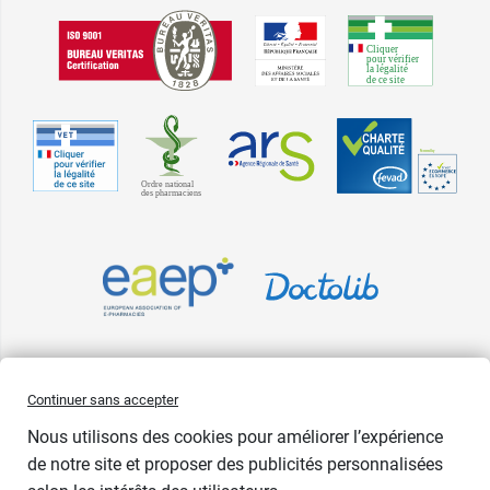
Pharma GDD adhère à la Fédération du e-commerce et de la vente à
Continuer sans accepter
distance (Fevad) et à sa charte qualité. La Fevad est membre du réseau
Nous utilisons des cookies pour améliorer l’expérience
européen Ecommerce Europe Trustmark.
de notre site et proposer des publicités personnalisées
Accessibilité
: partiellement conforme