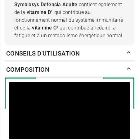
Symbiosys Defencia Adulte
contient également
de la
vitamine D¹
qui contribue au
fonctionnement normal du système immunitaire
et de la
vitamine C²
qui contribue à réduire la
fatigue et à un métabolisme énergétique normal.
Posologie de Symbiosys Defencia
CONSEILS D'UTILISATION
adulte
COMPOSITION
Il est recommandé de
prendre
Symbiosys Defencia
adulte
pendant la
période hivernale.
Prendre 1 gélule par jour, avec un grand verre
d'eau.
Conditionnement :
1 boite de 30 gélules (1
gélule par jour).