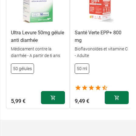
Ultra Levure 50mg gélule
Santé Verte EPP+ 800
anti diarrhée
mg
Médicament contre la
Bioflavonoïdes et vitamine C
diarrhée - A partir de 6 ans
- Adulte
50 gélules
50 ml
5,99 €
9,49 €