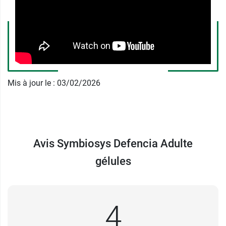
Symbiosys Defencia pour enfant
est aussi
disponible et se consomme dès l'âge de 3 ans.
Fabricant
BIOCODEX
7, avenue Gallieni
Mis à jour le : 03/02/2026
94257 GENTILLY Cedex
France
+33 (0)1 41 24 30 00
Avis Symbiosys Defencia Adulte
gélules
4