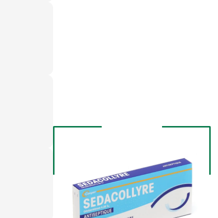
ent).
collyre ou à un autre ammonium