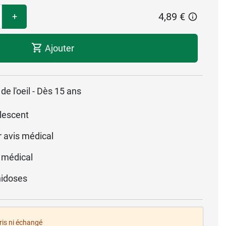
4,89 €
+
Ajouter
de l'oeil - Dès 15 ans
lescent
r avis médical
 médical
idoses
pris ni échangé