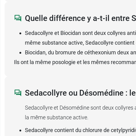
d'
autres collyres
comme ceux à la fluore
Quelle différence y a-t-il entre
Précautions d’emploi de S
Sedacollyre et Biocidan sont deux collyres antis
Le collyre Sedacollyre présente certaines p
même substance active, Sedacollyre contient 
ou collyres, son usage en cas de port de lent
Biocidan, du bromure de céthexonium deux an
Ne pas toucher l'œil avec l'extrémité de l'e
Ils ont la même posologie et les mêmes recomman
En cas d'
ulcération de la cornée
ou de
kéra
Sedacollyre et interactions
Sedacollyre ou Désomédine : leq
Si vous prenez en parallèle un ou plusieur
Sedacollyre et Désomédine sont deux collyres ant
ou votre pharmacien pour éviter les interac
la même substance active.
En cas de traitement en parallèle par un aut
Sedacollyre contient du chlorure de cetylpyr