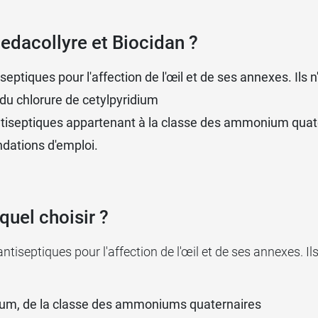
scéine et au nitrate de pilocarpine.
 Sedacollyre et Biocidan ?
edacollyre cetylpyridinium
eptiques pour l'affection de l'œil et de ses annexes. Ils n
récautions d'emploi. Ces précautions d'emploi concernen
du chlorure de cetylpyridium
illes de contact et son utilisation au cours de la grossess
tiseptiques appartenant à la classe des ammonium quat
mbout de l'unidose (risque de contamination infectieuse).
dations d'emploi.
toconjonctivite
, demander l'avis de votre médecin avant 
 médicamenteuses
uel choisir ?
s médicaments même si vous les avez obtenus sans ordon
iseptiques pour l'affection de l'œil et de ses annexes. Ils
tions et surdosages.
re collyre, vous devez laisser un
intervalle de 15 minut
idium, de la classe des ammoniums quaternaires