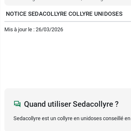
après chaque application pour être sûr que l
NOTICE SEDACOLLYRE COLLYRE UNIDOSES
Posologie de Sedacollyre 
Mis à jour le : 26/03/2026
Sedacollyre doit être utilisé par voie oculaire.
La posologie doit être strictement respectée
Posologie de Sedacollyre chez
La posologie de Sedacollyre chez l'adulte est
Posologie de Sedacollyre chez
Quand utiliser Sedacollyre ?
Sedacollyre
ne doit pas être utilisé
chez l'e
Sedacollyre est un collyre en unidoses conseillé en 