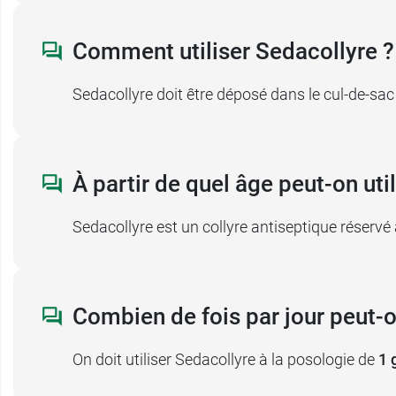
Durée de traitement par S
Comment utiliser Sedacollyre ?
Le traitement par Sedacollyre est en moyen
Sedacollyre doit être déposé dans le cul-de-sac 
Le traitement
ne doit jamais dépasser 7 jo
Si les symptômes persistent ou s’aggravent
À partir de quel âge peut-on uti
Contre indications de Sed
Sedacollyre est un collyre antiseptique réserv
Sedacollyre présente des contre indications
Il ne doit pas être utilisé en cas d’antécédent
quaternaire.
Combien de fois par jour peut-o
Vous ne devez
pas utiliser simultanément
On doit utiliser Sedacollyre à la posologie de
1 
collyres antiseptiques
comme ceux aux s