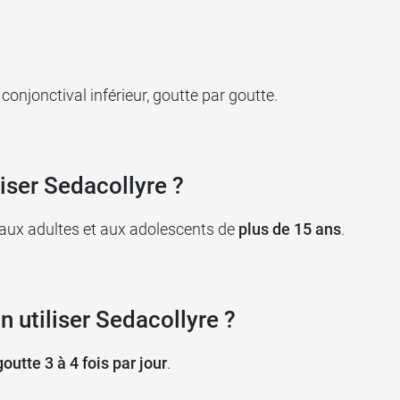
edacollyre
ne de
sept jours
.
conjonctival inférieur, goutte par goutte.
urs
.
, consultez votre médecin (vision floue, douleur notamm
liser Sedacollyre ?
acollyre
é aux adultes et aux adolescents de
plus de 15 ans
.
.
 d’
allergie /hypersensibilité
à un des constituants du 
n utiliser Sedacollyre ?
Sedacollyre et ces collyres
:
goutte 3 à 4 fois par jour
.
els d’argent, à l'acide borique et aux salicylates ;