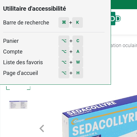
4,9
Voir les 58579 avis
Utilitaire d'accessibilité
Barre de recherche
Menu
+
⌘
K
Panier
+
⌥
C
Accueil
Médicaments
Ophtalmologie
Irritation oculai
Compte
+
⌥
A
Liste des favoris
+
⌥
W
Page d'accueil
+
⌥
H