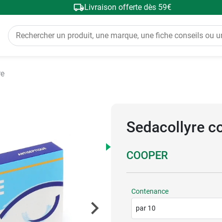
Livraison offerte dès 59€
re
Sedacollyre co
COOPER
Contenance
par 10