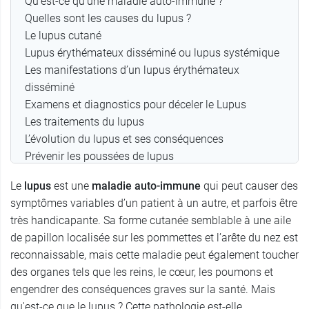
Qu'est-ce qu'une maladie auto-immune ?
Quelles sont les causes du lupus ?
Le lupus cutané
Lupus érythémateux disséminé ou lupus systémique
Les manifestations d’un lupus érythémateux
disséminé
Examens et diagnostics pour déceler le Lupus
Les traitements du lupus
L’évolution du lupus et ses conséquences
Prévenir les poussées de lupus
En conclusion,
Le
lupus
est une
maladie auto-immune
qui peut causer des
symptômes variables d’un patient à un autre, et parfois être
très handicapante. Sa forme cutanée semblable à une aile
de papillon localisée sur les pommettes et l’arête du nez est
reconnaissable, mais cette maladie peut également toucher
des organes tels que les reins, le cœur, les poumons et
engendrer des conséquences graves sur la santé. Mais
qu'est-ce que le lupus ? Cette pathologie est-elle