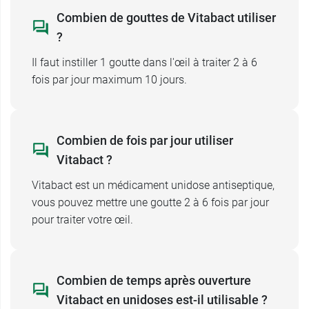
Combien de gouttes de Vitabact utiliser
?
Contre-indications du
Il faut instiller 1 goutte dans l'œil à traiter 2 à 6
collyre Vitabact en unidose
fois par jour maximum 10 jours.
Vous ne devez pas utiliser ce médicament si
vous présentez une
allergie
connue à l'un de ses
composants.
Combien de fois par jour utiliser
Vitabact ?
L'extrémité de l'unidose ne doit pas entrer en
contact avec l’œil.
Vitabact est un médicament unidose antiseptique,
Vous devez éviter de porter des lentilles de
vous pouvez mettre une goutte 2 à 6 fois par jour
contact pendant toute la durée du traitement si
pour traiter votre œil.
votre œil est infecté.
Vitabact, unidose est
formulé sans
conservateur.
Il doit donc être utilisé dès son
Combien de temps après ouverture
ouverture et jeté après utilisation.
Vitabact en unidoses est-il utilisable ?