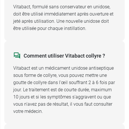
En cas de traitement simultané avec un autre
Vitabact, formulé sans conservateur en unidose,
collyre, il est nécessaire de
patienter 15 minutes
doit être utilisé immédiatement après ouverture et
entre les 2 instillations
.
jeté après utilisation. Une nouvelle unidose doit
Prévenez votre médecin si vous prenez
être utilisée pour chaque instillation.
actuellement, ou avez pris récemment un autre
médicament, et ce, même s'il a été obtenu sans
ordonnance.
Comment utiliser Vitabact collyre ?
Vitabact, unidose doit être utilisée avec
prudence chez la femme enceinte ou
Vitabact est un médicament unidose antiseptique
allaitante
sous forme de collyre, vous pouvez mettre une
.
Demandez conseil à votre médecin avant de
goutte de collyre dans l'œil souffrant 2 à 6 fois par
prendre tout médicament.
jour. Le traitement est de courte durée, maximum
10 jours et si les symptômes s'aggravent ou que
Après instillation du collyre, un
vous n'avez pas de résultat, il vous faut consulter
trouble visuel
bref
votre médecin.
peut apparaître. Vous devez donc attendre
le rétablissement d'une vision normale avant
d'utiliser des machines ou de conduire un