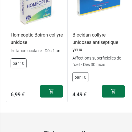
Homeoptic Boiron collyre
Biocidan collyre
unidose
unidoses antiseptique
yeux
Irritation oculaire - Dès 1 an
Affections superficielles de
par 10
l'oeil - Dès 30 mois
par 10
6,99 €
4,49 €