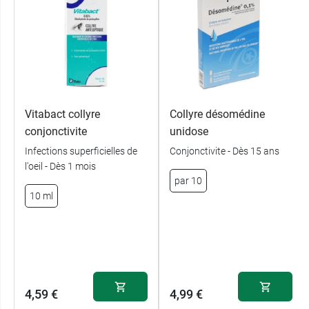
Vitabact collyre
Collyre désomédine
conjonctivite
unidose
Infections superficielles de
Conjonctivite - Dès 15 ans
l'oeil - Dès 1 mois
par 10
10 ml
4,59 €
4,99 €