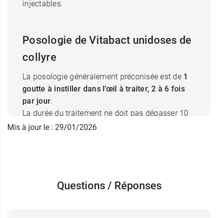
injectables.
Posologie de Vitabact unidoses de
collyre
La posologie généralement préconisée est de
1
goutte à instiller dans l’œil à traiter, 2 à 6 fois
par jour
.
La durée du traitement ne doit pas dépasser 10
jours.
Mis à jour le : 29/01/2026
Dans tous les cas, vous devez vous conformer à
la prescription de votre médecin.
Questions / Réponses
Vous pouvez au préalable rincer l'œil avec du
borax acide borique
15 minutes avant de mettre
le collyre traitant.